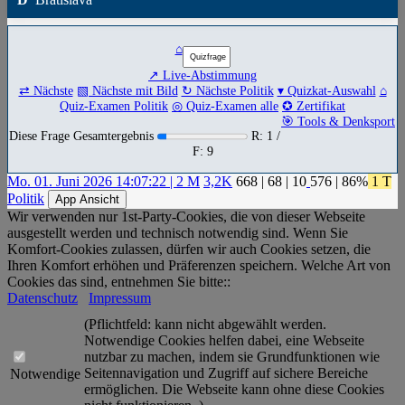
⌂
↗ Live-Abstimmung
⇄ Nächste
▧ Nächste mit Bild
↻ Nächste Politik
▾ Quizkat-Auswahl
⌂
Quiz-Examen Politik
◎ Quiz-Examen alle
✪ Zertifikat
🎯 Tools & Denksport
Diese Frage Gesamtergebnis
R: 1 /
F: 9
Mo. 01. Juni 2026 14:07:22 | 2 M
3,2K
668
|
68
|
10
576
| 86%
1 T
Politik
App Ansicht
Wir verwenden nur 1st-Party-Cookies, die von dieser Webseite
ausgestellt werden und technisch notwendig sind. Wenn Sie
Komfort-Cookies zulassen, dürfen wir auch Cookies setzen, die
Ihren Komfort erhöhen und Präferenzen speichern. Welche Art von
Cookies das sind, entnehmen Sie bitte::
Datenschutz
Impressum
(Pflichtfeld: kann nicht abgewählt werden.
Notwendige Cookies helfen dabei, eine Webseite
nutzbar zu machen, indem sie Grundfunktionen wie
Seitennavigation und Zugriff auf sichere Bereiche
Notwendige
ermöglichen. Die Webseite kann ohne diese Cookies