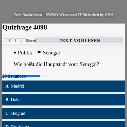
Tech-Nachrichten – SYSKO-Wissen und IT-Sicherheit by GWS
Quizfrage 4098
Bereit
TEXT VORLESEN
▾
Politik
⚑
Senegal
Wie heißt die Hauptstadt von: Senegal?
A
Madrid
B
Dakar
C
Belgrad
D
Bratislava