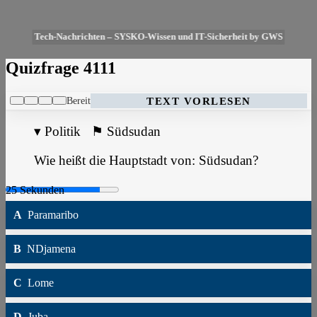
Tech-Nachrichten – SYSKO-Wissen und IT-Sicherheit by GWS
Quizfrage 4111
Bereit
TEXT VORLESEN
▾
Politik
⚑
Südsudan
Wie heißt die Hauptstadt von: Südsudan?
A
Paramaribo
B
NDjamena
C
Lome
D
Juba