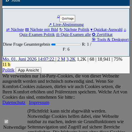
⌂
↗ Live-Abstimmung
⇄ Nächste
▧ Nächste mit Bild
↻ Nächste Politik
▾ Quizkat-Auswahl
⌂
Quiz-Examen Politik
◎ Quiz-Examen alle
✪ Zertifikat
🎯 Tools & Denksport
Diese Frage Gesamtergebnis
R: 1 /
F: 6
Mo. 01. Juni 2026 14:07:22 | 2 M
3,2K
1,2K
|
68
|
18
941
| 75%
11 h
Politik
App Ansicht
Wir verwenden nur 1st-Party-Cookies, die von dieser Webseite
ausgestellt werden und technisch notwendig sind. Wenn Sie
Komfort-Cookies zulassen, dürfen wir auch Cookies setzen, die
Ihren Komfort erhöhen und Präferenzen speichern. Welche Art von
Cookies das sind, entnehmen Sie bitte::
Datenschutz
Impressum
(Pflichtfeld: kann nicht abgewählt werden.
Notwendige Cookies helfen dabei, eine Webseite
nutzbar zu machen, indem sie Grundfunktionen wie
Seitennavigation und Zugriff auf sichere Bereiche
Notwendige