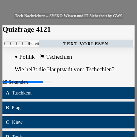
Tech-Nachrichten – SYSKO-Wissen und IT-Sicherheit by GWS
Quizfrage 4121
Bereit
TEXT VORLESEN
▾
Politik
⚑
Tschechien
Wie heißt die Hauptstadt von: Tschechien?
A
Taschkent
B
Prag
C
Kiew
D
Tunis