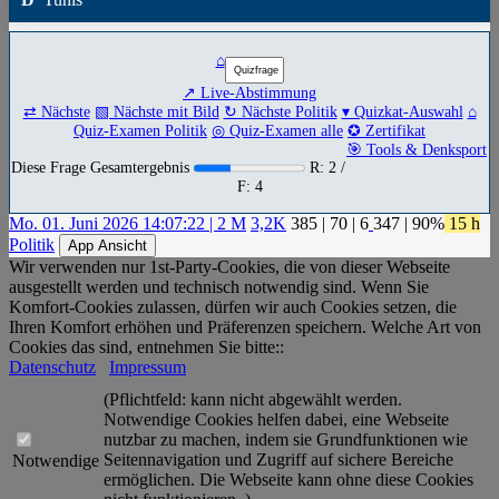
⌂
↗ Live-Abstimmung
⇄ Nächste
▧ Nächste mit Bild
↻ Nächste Politik
▾ Quizkat-Auswahl
⌂
Quiz-Examen Politik
◎ Quiz-Examen alle
✪ Zertifikat
🎯 Tools & Denksport
Diese Frage Gesamtergebnis
R: 2 /
F: 4
Mo. 01. Juni 2026 14:07:22 | 2 M
3,2K
385
|
70
|
6
347
| 90%
15 h
Politik
App Ansicht
Wir verwenden nur 1st-Party-Cookies, die von dieser Webseite
ausgestellt werden und technisch notwendig sind. Wenn Sie
Komfort-Cookies zulassen, dürfen wir auch Cookies setzen, die
Ihren Komfort erhöhen und Präferenzen speichern. Welche Art von
Cookies das sind, entnehmen Sie bitte::
Datenschutz
Impressum
(Pflichtfeld: kann nicht abgewählt werden.
Notwendige Cookies helfen dabei, eine Webseite
nutzbar zu machen, indem sie Grundfunktionen wie
Seitennavigation und Zugriff auf sichere Bereiche
Notwendige
ermöglichen. Die Webseite kann ohne diese Cookies