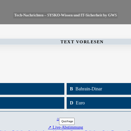
Tech-Nachrichten – SYSKO-Wissen und IT-Sicherheit by GWS
TEXT VORLESEN
B
Bahrain-Dinar
D
Euro
⌂
↗ Live-Abstimmung