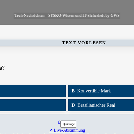
Tech-Nachrichten – SYSKO-Wissen und IT-Sicherheit by GWS
TEXT VORLESEN
a?
B
Konvertible Mark
D
Brasilianischer Real
⌂
↗ Live-Abstimmung