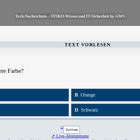
Tech-Nachrichten – SYSKO-Wissen und IT-Sicherheit by GWS
TEXT VORLESEN
ere Farbe?
B
Orange
D
Schwarz
⌂
↗ Live-Abstimmung