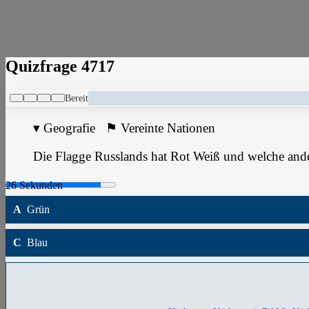
Quizfrage 4717
Bereit
▾
Geografie
⚑
Vereinte Nationen
Die Flagge Russlands hat Rot Weiß und welche and
A
Grün
C
Blau