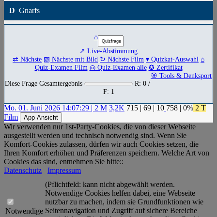
D
Gnarfs
⌂
↗ Live-Abstimmung
⇄ Nächste
▧ Nächste mit Bild
↻ Nächste Film
▾ Quizkat-Auswahl
⌂
Quiz-Examen Film
◎ Quiz-Examen alle
✪ Zertifikat
🎯 Tools & Denksport
Diese Frage Gesamtergebnis
R: 0 /
F: 1
Mo. 01. Juni 2026 14:07:29 | 2 M
3,2K
715
|
69
|
10
758
| 0%
2 T
Film
App Ansicht
Wir verwenden nur 1st-Party-Cookies, die von dieser Webseite
ausgestellt werden und technisch notwendig sind. Wenn Sie
Komfort-Cookies zulassen, dürfen wir auch Cookies setzen, die
Ihren Komfort erhöhen und Präferenzen speichern. Welche Art von
Cookies das sind, entnehmen Sie bitte::
Datenschutz
Impressum
(Pflichtfeld: kann nicht abgewählt werden.
Notwendige Cookies helfen dabei, eine Webseite
nutzbar zu machen, indem sie Grundfunktionen wie
Seitennavigation und Zugriff auf sichere Bereiche
Notwendige