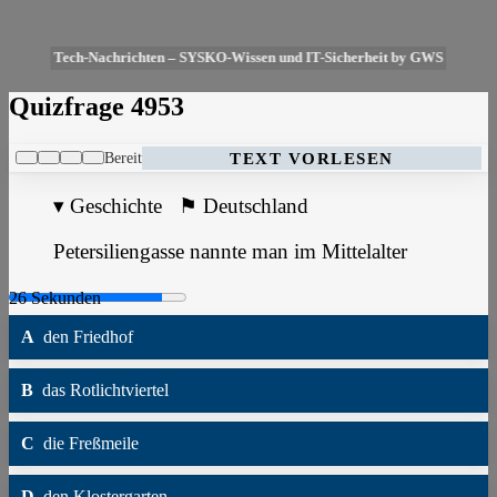
Tech-Nachrichten – SYSKO-Wissen und IT-Sicherheit by GWS
Quizfrage 4953
Bereit
TEXT VORLESEN
▾
Geschichte
⚑
Deutschland
Petersiliengasse nannte man im Mittelalter
A
den Friedhof
B
das Rotlichtviertel
C
die Freßmeile
D
den Klostergarten