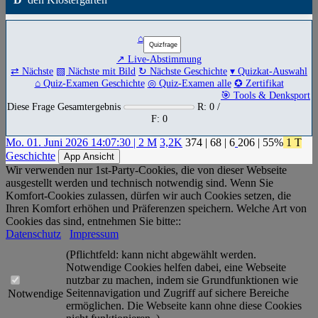
⌂
↗ Live-Abstimmung
⇄ Nächste
▧ Nächste mit Bild
↻ Nächste Geschichte
▾ Quizkat-Auswahl
⌂ Quiz-Examen Geschichte
◎ Quiz-Examen alle
✪ Zertifikat
🎯 Tools & Denksport
Diese Frage Gesamtergebnis
R: 0 /
F: 0
Mo. 01. Juni 2026 14:07:30 | 2 M
3,2K
374
|
68
|
6
206
| 55%
1 T
Geschichte
App Ansicht
Wir verwenden nur 1st-Party-Cookies, die von dieser Webseite
ausgestellt werden und technisch notwendig sind. Wenn Sie
Komfort-Cookies zulassen, dürfen wir auch Cookies setzen, die
Ihren Komfort erhöhen und Präferenzen speichern. Welche Art von
Cookies das sind, entnehmen Sie bitte::
Datenschutz
Impressum
(Pflichtfeld: kann nicht abgewählt werden.
Notwendige Cookies helfen dabei, eine Webseite
nutzbar zu machen, indem sie Grundfunktionen wie
Seitennavigation und Zugriff auf sichere Bereiche
Notwendige
ermöglichen. Die Webseite kann ohne diese Cookies