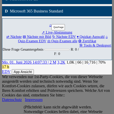
D
Microsoft 365 Business Standard
⌂
↗ Live-Abstimmung
⇄ Nächste
▧ Nächste mit Bild
↻ Nächste EDV
▾ Quizkat-Auswahl
⌂
Quiz-Examen EDV
◎ Quiz-Examen alle
✪ Zertifikat
🎯 Tools & Denksport
Diese Frage Gesamtergebnis
R: 0 /
F: 0
Mo. 01. Juni 2026 14:07:33 | 2 M
3,2K
1,0K
|
66
|
16
716
| 70%
17 h
EDV
App Ansicht
Wir verwenden nur 1st-Party-Cookies, die von dieser Webseite
ausgestellt werden und technisch notwendig sind. Wenn Sie
Komfort-Cookies zulassen, dürfen wir auch Cookies setzen, die
Ihren Komfort erhöhen und Präferenzen speichern. Welche Art von
Cookies das sind, entnehmen Sie bitte::
Datenschutz
Impressum
(Pflichtfeld: kann nicht abgewählt werden.
Notwendige Cookies helfen dabei, eine Webseite