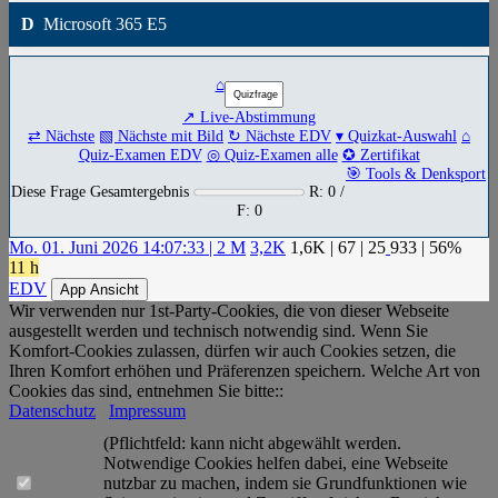
D
Microsoft 365 E5
⌂
↗ Live-Abstimmung
⇄ Nächste
▧ Nächste mit Bild
↻ Nächste EDV
▾ Quizkat-Auswahl
⌂
Quiz-Examen EDV
◎ Quiz-Examen alle
✪ Zertifikat
🎯 Tools & Denksport
Diese Frage Gesamtergebnis
R: 0 /
F: 0
Mo. 01. Juni 2026 14:07:33 | 2 M
3,2K
1,6K
|
67
|
25
933
| 56%
11 h
EDV
App Ansicht
Wir verwenden nur 1st-Party-Cookies, die von dieser Webseite
ausgestellt werden und technisch notwendig sind. Wenn Sie
Komfort-Cookies zulassen, dürfen wir auch Cookies setzen, die
Ihren Komfort erhöhen und Präferenzen speichern. Welche Art von
Cookies das sind, entnehmen Sie bitte::
Datenschutz
Impressum
(Pflichtfeld: kann nicht abgewählt werden.
Notwendige Cookies helfen dabei, eine Webseite
nutzbar zu machen, indem sie Grundfunktionen wie