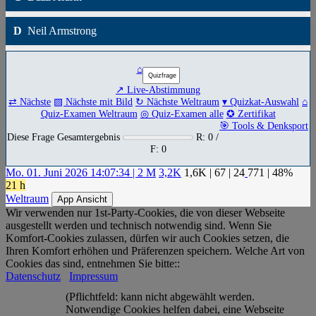
D
Neil Armstrong
⌂
↗ Live-Abstimmung
⇄ Nächste
▧ Nächste mit Bild
↻ Nächste Weltraum
▾ Quizkat-Auswahl
⌂
Quiz-Examen Weltraum
◎ Quiz-Examen alle
✪ Zertifikat
🎯 Tools & Denksport
Diese Frage Gesamtergebnis
R: 0 /
F: 0
Mo. 01. Juni 2026 14:07:34 | 2 M
3,2K
1,6K
|
67
|
24
771
| 48%
21 h
Weltraum
App Ansicht
Wir verwenden nur 1st-Party-Cookies, die von dieser Webseite
ausgestellt werden und technisch notwendig sind. Wenn Sie
Komfort-Cookies zulassen, dürfen wir auch Cookies setzen, die
Ihren Komfort erhöhen und Präferenzen speichern. Welche Art von
Cookies das sind, entnehmen Sie bitte::
Datenschutz
Impressum
(Pflichtfeld: kann nicht abgewählt werden.
Notwendige Cookies helfen dabei, eine Webseite