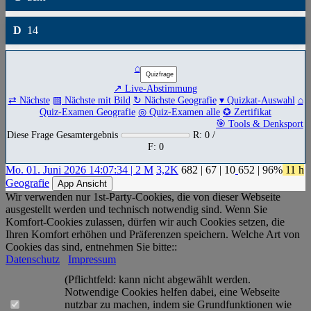
D
14
⌂
↗ Live-Abstimmung
⇄ Nächste
▧ Nächste mit Bild
↻ Nächste Geografie
▾ Quizkat-Auswahl
⌂
Quiz-Examen Geografie
◎ Quiz-Examen alle
✪ Zertifikat
🎯 Tools & Denksport
Diese Frage Gesamtergebnis
R: 0 /
F: 0
Mo. 01. Juni 2026 14:07:34 | 2 M
3,2K
682
|
67
|
10
652
| 96%
11 h
Geografie
App Ansicht
Wir verwenden nur 1st-Party-Cookies, die von dieser Webseite
ausgestellt werden und technisch notwendig sind. Wenn Sie
Komfort-Cookies zulassen, dürfen wir auch Cookies setzen, die
Ihren Komfort erhöhen und Präferenzen speichern. Welche Art von
Cookies das sind, entnehmen Sie bitte::
Datenschutz
Impressum
(Pflichtfeld: kann nicht abgewählt werden.
Notwendige Cookies helfen dabei, eine Webseite
nutzbar zu machen, indem sie Grundfunktionen wie