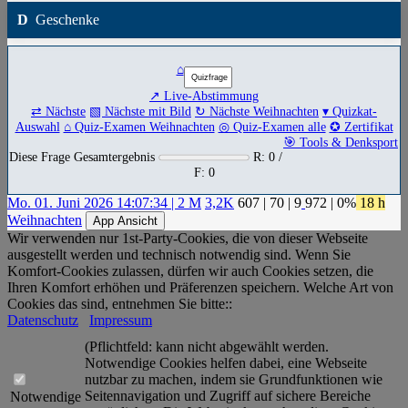
D
Geschenke
⌂
↗ Live-Abstimmung
⇄ Nächste
▧ Nächste mit Bild
↻ Nächste Weihnachten
▾ Quizkat-
Auswahl
⌂ Quiz-Examen Weihnachten
◎ Quiz-Examen alle
✪ Zertifikat
🎯 Tools & Denksport
Diese Frage Gesamtergebnis
R: 0 /
F: 0
Mo. 01. Juni 2026 14:07:34 | 2 M
3,2K
607
|
70
|
9
972
| 0%
18 h
Weihnachten
App Ansicht
Wir verwenden nur 1st-Party-Cookies, die von dieser Webseite
ausgestellt werden und technisch notwendig sind. Wenn Sie
Komfort-Cookies zulassen, dürfen wir auch Cookies setzen, die
Ihren Komfort erhöhen und Präferenzen speichern. Welche Art von
Cookies das sind, entnehmen Sie bitte::
Datenschutz
Impressum
(Pflichtfeld: kann nicht abgewählt werden.
Notwendige Cookies helfen dabei, eine Webseite
nutzbar zu machen, indem sie Grundfunktionen wie
Seitennavigation und Zugriff auf sichere Bereiche
Notwendige