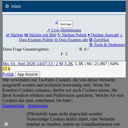
D
Islam
⌂
↗ Live-Abstimmung
⇄ Nächste
▧ Nächste mit Bild
↻ Nächste Politik
▾ Quizkat-Auswahl
⌂
Quiz-Examen Politik
◎ Quiz-Examen alle
✪ Zertifikat
🎯 Tools & Denksport
Diese Frage Gesamtergebnis
R: 0 /
F: 5
Mo. 01. Juni 2026 14:07:13 | 2 M
3,2K
1,3K
|
66
|
21
867
| 64%
23 h
Politik
App Ansicht
Wir verwenden nur 1st-Party-Cookies, die von dieser Webseite
ausgestellt werden und technisch notwendig sind. Wenn Sie
Komfort-Cookies zulassen, dürfen wir auch Cookies setzen, die
Ihren Komfort erhöhen und Präferenzen speichern. Welche Art von
Cookies das sind, entnehmen Sie bitte::
Datenschutz
Impressum
(Pflichtfeld: kann nicht abgewählt werden.
Notwendige Cookies helfen dabei, eine Webseite
nutzbar zu machen, indem sie Grundfunktionen wie