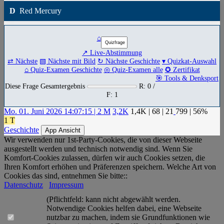
D
Red Mercury
⌂
↗ Live-Abstimmung
⇄ Nächste
▧ Nächste mit Bild
↻ Nächste Geschichte
▾ Quizkat-Auswahl
⌂ Quiz-Examen Geschichte
◎ Quiz-Examen alle
✪ Zertifikat
🎯 Tools & Denksport
Diese Frage Gesamtergebnis
R: 0 /
F: 1
Mo. 01. Juni 2026 14:07:15 | 2 M
3,2K
1,4K
|
68
|
21
799
| 56%
1 T
Geschichte
App Ansicht
Wir verwenden nur 1st-Party-Cookies, die von dieser Webseite
ausgestellt werden und technisch notwendig sind. Wenn Sie
Komfort-Cookies zulassen, dürfen wir auch Cookies setzen, die
Ihren Komfort erhöhen und Präferenzen speichern. Welche Art von
Cookies das sind, entnehmen Sie bitte::
Datenschutz
Impressum
(Pflichtfeld: kann nicht abgewählt werden.
Notwendige Cookies helfen dabei, eine Webseite
nutzbar zu machen, indem sie Grundfunktionen wie