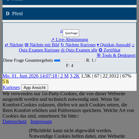
D
Pferd
⌂
↗ Live-Abstimmung
⇄ Nächste
▧ Nächste mit Bild
↻ Nächste Kurioses
▾ Quizkat-Auswahl
⌂
Quiz-Examen Kurioses
◎ Quiz-Examen alle
✪ Zertifikat
🎯 Tools & Denksport
Diese Frage Gesamtergebnis
R: 1 /
F: 4
Mo. 01. Juni 2026 14:07:18 | 2 M
3,2K
1,5K
|
67
|
22
1012
| 67%
5 h
Kurioses
App Ansicht
Wir verwenden nur 1st-Party-Cookies, die von dieser Webseite
ausgestellt werden und technisch notwendig sind. Wenn Sie
Komfort-Cookies zulassen, dürfen wir auch Cookies setzen, die
Ihren Komfort erhöhen und Präferenzen speichern. Welche Art von
Cookies das sind, entnehmen Sie bitte::
Datenschutz
Impressum
(Pflichtfeld: kann nicht abgewählt werden.
Notwendige Cookies helfen dabei, eine Webseite