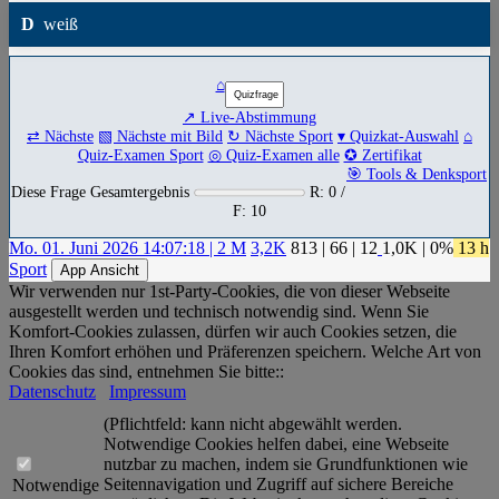
D
weiß
⌂
↗ Live-Abstimmung
⇄ Nächste
▧ Nächste mit Bild
↻ Nächste Sport
▾ Quizkat-Auswahl
⌂
Quiz-Examen Sport
◎ Quiz-Examen alle
✪ Zertifikat
🎯 Tools & Denksport
Diese Frage Gesamtergebnis
R: 0 /
F: 10
Mo. 01. Juni 2026 14:07:18 | 2 M
3,2K
813
|
66
|
12
1,0K
| 0%
13 h
Sport
App Ansicht
Wir verwenden nur 1st-Party-Cookies, die von dieser Webseite
ausgestellt werden und technisch notwendig sind. Wenn Sie
Komfort-Cookies zulassen, dürfen wir auch Cookies setzen, die
Ihren Komfort erhöhen und Präferenzen speichern. Welche Art von
Cookies das sind, entnehmen Sie bitte::
Datenschutz
Impressum
(Pflichtfeld: kann nicht abgewählt werden.
Notwendige Cookies helfen dabei, eine Webseite
nutzbar zu machen, indem sie Grundfunktionen wie
Seitennavigation und Zugriff auf sichere Bereiche
Notwendige