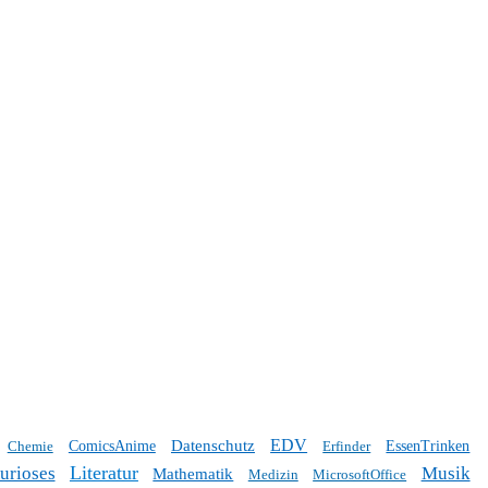
EDV
Datenschutz
Chemie
ComicsAnime
Erfinder
EssenTrinken
Literatur
urioses
Musik
Mathematik
Medizin
MicrosoftOffice