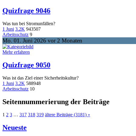
Quizfrage 9046
Was tun bei Stromunfällen?
1 Juni
3.2K
943
507
Arbeitsschutz
9
Mo. 01. Juni 2026 vor 2 Monaten
Mehr erfahren
Quizfrage 9050
Was ist das Ziel einer Sicherheitskultur?
1 Juni
3.2K
588
948
Arbeitsschutz
10
Seitennummerierung der Beiträge
1
2
3
…
317
318
319
ältere Beiträge (3181) »
Neueste