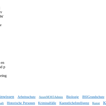
t
iv
. W
iv
 en
nd p
eing
inwissen
Biologie
Arbeitsschutz
AzureM365Admin
BSIGrundschutz
K
alt
Historische Personen
Kriminalfälle
KuenstlicheIntelligenz
Kunst