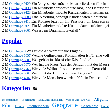
2 M
Ein Vorgesetzter möchte Mitarbeiterdaten für ein
Quizfrage 9129
2 M
Ein Mitarbeiter entdeckt eine mögliche Datenschu
Quizfrage 9130
2 M
Ein Mitarbeiter möchte Kundendaten in seinem pr
Quizfrage 9128
2 M
Eine Abteilung benötigt Kundendaten nicht mehr
Quizfrage 9089
2 M
Ein Kollege bittet um Ihr Passwort, um kurz etwas
Quizfrage 9110
2 M
Ein Mitarbeiter möchte Kundendaten auf einen pr
Quizfrage 9121
2 M
Was ist ein Datenschutzvorfall?
Quizfrage 9061
Populär
2 M
Was ist die Antwort auf alle Fragen?
Quizfrage 0
2 M
Welche Onlinedienst-Kombination ist für eine voll
Quizfrage 8037
2 M
Was gehört ins klassische Käsefondue?
Quizfrage 3901
2 M
Wer hat die Maus (aus der Sendung mit der Maus)
Quizfrage 3370
2 M
Wie viele Weihnachtsbäume werden in Deutschla
Quizfrage 2765
2 M
Wie heißt die Hauptstadt von: Belgien?
Quizfrage 3964
2 M
Wie viele Menschen wurden 2021 in Deutschland 
Quizfrage 4282
Kategorien
58
Allgeme
Informationen
Programme
Schulungsunterlagen
Videos und Tutorials
Geografie
Film
Fuehrerschein
Geschichte
Firmen
Haush