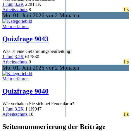
1 Juni
3.2K
228
1.1K
Arbeitsschutz
8
1 s
Mo. 01. Juni 2026 vor 2 Monaten
Mehr erfahren
Quizfrage 9043
Was ist eine Gefährdungsbeurteilung?
1 Juni
3.2K
617
830
Arbeitsschutz
9
1 s
Mo. 01. Juni 2026 vor 2 Monaten
Mehr erfahren
Quizfrage 9040
Wie verhalten Sie sich bei Feueralarm?
1 Juni
3.2K
1.1K
947
Arbeitsschutz
10
1 s
Seitennummerierung der Beiträge