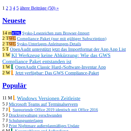
1
2
3
4
5
ältere Beiträge (50) »
Neueste
14 m
HTML
Sysko-Lesezeichen zum Browser-Import
2 T
Compliance Paket (nur mit gültiger Subscription)
ZIP
2 T
ZIP
Sysko-Unterlagen-Anleitungen-Details
5 T
OpenAudit unterstützt jetzt das Importformat der App App List
KI Werkzeug keine Abkürzung: Wie das GWS
1 W
Compliance Paket entstanden ist
1 W
OpenAudit Classic Hard-/Software-Inventar App
2 W
Jetzt verfügbar: Das GWS Compliance-Paket
Populär
Windows Versionen Zeitleiste
11 M
5 J
Microsoft Teams auf Terminalservern
7 J
Supportende Office 2019 identisch mit Office 2016
5 J
Druckverwaltung verschwunden
7 J
Schulungsunterlagen
5 J
Print Nightmare außerplanmäßiges Update
6 M