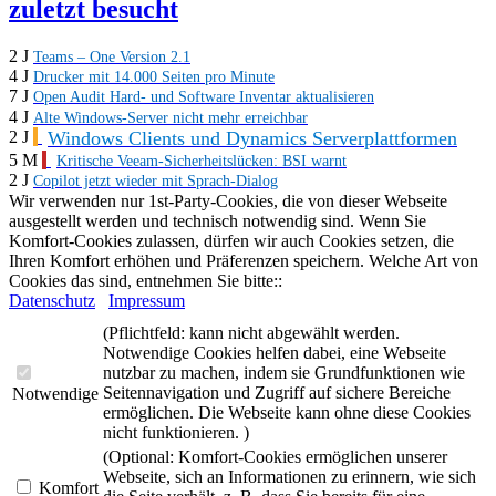
zuletzt besucht
2 J
Teams – One Version 2.1
4 J
Drucker mit 14.000 Seiten pro Minute
7 J
Open Audit Hard- und Software Inventar aktualisieren
4 J
Alte Windows-Server nicht mehr erreichbar
Windows Clients und Dynamics Serverplattformen
2 J
5 M
Kritische Veeam‑Sicherheitslücken: BSI warnt
2 J
Copilot jetzt wieder mit Sprach-Dialog
Wir verwenden nur 1st-Party-Cookies, die von dieser Webseite
ausgestellt werden und technisch notwendig sind. Wenn Sie
Komfort-Cookies zulassen, dürfen wir auch Cookies setzen, die
Ihren Komfort erhöhen und Präferenzen speichern. Welche Art von
Cookies das sind, entnehmen Sie bitte::
Datenschutz
Impressum
(Pflichtfeld: kann nicht abgewählt werden.
Notwendige Cookies helfen dabei, eine Webseite
nutzbar zu machen, indem sie Grundfunktionen wie
Seitennavigation und Zugriff auf sichere Bereiche
Notwendige
ermöglichen. Die Webseite kann ohne diese Cookies
nicht funktionieren. )
(Optional: Komfort-Cookies ermöglichen unserer
Webseite, sich an Informationen zu erinnern, wie sich
Komfort