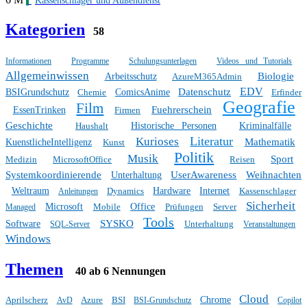
Kassenschlager und Außendienst
Kategorien
58
Informationen
Programme
Schulungsunterlagen
Videos und Tutorials
Allgemeinwissen
Biologie
Arbeitsschutz
AzureM365Admin
EDV
Datenschutz
BSIGrundschutz
Chemie
ComicsAnime
Erfinder
Geografie
Film
Fuehrerschein
EssenTrinken
Firmen
Geschichte
Haushalt
Historische Personen
Kriminalfälle
Literatur
Kurioses
Mathematik
KuenstlicheIntelligenz
Kunst
Politik
Musik
Sport
Medizin
MicrosoftOffice
Reisen
Systemkoordinierende
UserAwareness
Weihnachten
Unterhaltung
Weltraum
Dynamics
Hardware
Internet
Kassenschlager
Anleitungen
Sicherheit
Microsoft
Mobile
Office
Prüfungen
Server
Managed
Tools
SYSKO
Software
Unterhaltung
SQL-Server
Veranstaltungen
Windows
Themen
40 ab 6 Nennungen
Cloud
Aprilscherz
Azure
BSI
Chrome
AvD
BSI-Grundschutz
Copilot