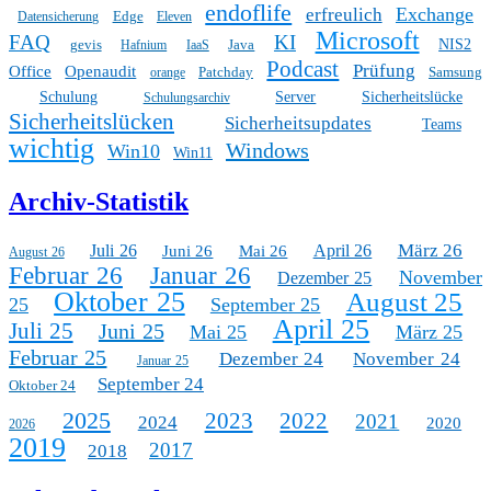
endoflife
Exchange
erfreulich
Edge
Datensicherung
Eleven
Microsoft
FAQ
KI
gevis
Java
NIS2
Hafnium
IaaS
Podcast
Prüfung
Office
Openaudit
Patchday
Samsung
orange
Schulung
Server
Sicherheitslücke
Schulungsarchiv
Sicherheitslücken
Sicherheitsupdates
Teams
wichtig
Windows
Win10
Win11
Archiv-Statistik
März 26
Juli 26
April 26
Juni 26
Mai 26
August 26
Februar 26
Januar 26
November
Dezember 25
Oktober 25
August 25
25
September 25
April 25
Juli 25
Juni 25
Mai 25
März 25
Februar 25
Dezember 24
November 24
Januar 25
September 24
Oktober 24
2025
2023
2022
2021
2024
2020
2026
2019
2017
2018