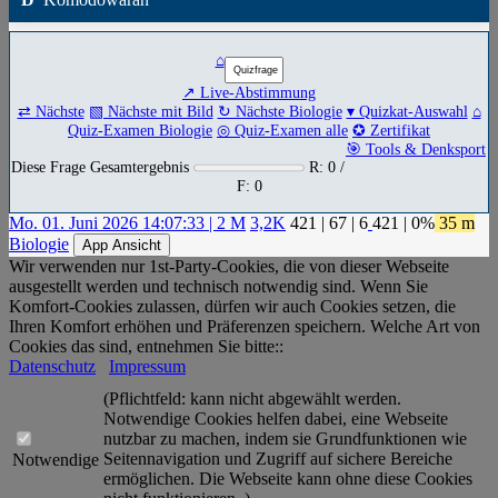
⌂
↗ Live-Abstimmung
⇄ Nächste
▧ Nächste mit Bild
↻ Nächste Biologie
▾ Quizkat-Auswahl
⌂
Quiz-Examen Biologie
◎ Quiz-Examen alle
✪ Zertifikat
🎯 Tools & Denksport
Diese Frage Gesamtergebnis
R: 0 /
F: 0
Mo. 01. Juni 2026 14:07:33 | 2 M
3,2K
421
|
67
|
6
421
| 0%
35 m
Biologie
App Ansicht
Wir verwenden nur 1st-Party-Cookies, die von dieser Webseite
ausgestellt werden und technisch notwendig sind. Wenn Sie
Komfort-Cookies zulassen, dürfen wir auch Cookies setzen, die
Ihren Komfort erhöhen und Präferenzen speichern. Welche Art von
Cookies das sind, entnehmen Sie bitte::
Datenschutz
Impressum
(Pflichtfeld: kann nicht abgewählt werden.
Notwendige Cookies helfen dabei, eine Webseite
nutzbar zu machen, indem sie Grundfunktionen wie
Seitennavigation und Zugriff auf sichere Bereiche
Notwendige
ermöglichen. Die Webseite kann ohne diese Cookies