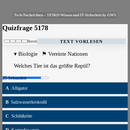
Tech-Nachrichten – SYSKO-Wissen und IT-Sicherheit by GWS
Quizfrage 5178
Bereit
TEXT VORLESEN
▾
Biologie
⚑
Vereinte Nationen
Welches Tier ist das größte Reptil?
A
Alligator
B
Salzwasserkrokodil
C
Schildkröte
D
Komodowaran