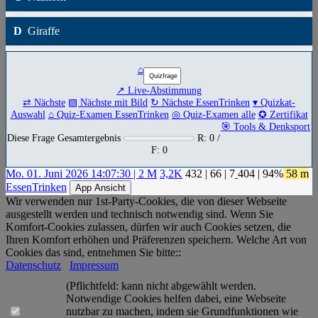
D
Giraffe
⌂
↗ Live-Abstimmung
⇄ Nächste
▧ Nächste mit Bild
↻ Nächste EssenTrinken
▾ Quizkat-
Auswahl
⌂ Quiz-Examen EssenTrinken
◎ Quiz-Examen alle
✪ Zertifikat
🎯 Tools & Denksport
Diese Frage Gesamtergebnis
R: 0 /
F: 0
Mo. 01. Juni 2026 14:07:30 | 2 M
3,2K
432
|
66
|
7
404
| 94%
58 m
EssenTrinken
App Ansicht
Wir verwenden nur 1st-Party-Cookies, die von dieser Webseite
ausgestellt werden und technisch notwendig sind. Wenn Sie
Komfort-Cookies zulassen, dürfen wir auch Cookies setzen, die
Ihren Komfort erhöhen und Präferenzen speichern. Welche Art von
Cookies das sind, entnehmen Sie bitte::
Datenschutz
Impressum
(Pflichtfeld: kann nicht abgewählt werden.
Notwendige Cookies helfen dabei, eine Webseite
nutzbar zu machen, indem sie Grundfunktionen wie