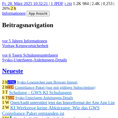
Fr. 28. März 2025 10:32:21 | 1 J
PDF
1.2K
984
|
2.4K
|
0
253
|
1.2M
26%
2 h
Informationen
App Ansicht
Beitragsnavigation
vor 5 Jahren
Informationen
Vortrag Kennwortsicherheit
vor 6 Tagen
Schulungsunterlagen
Sysko-Unterlagen-Anleitungen-Details
Neueste
2 h
HTML
Sysko-Lesezeichen zum Browser-Import
2 h
Compliance Paket (nur mit gültiger Subscription)
ZIP
Schulung - GWS KI Schulungen
3 T
6 T
ZIP
Sysko-Unterlagen-Anleitungen-Details
1 W
OpenAudit unterstützt jetzt das Importformat der App App List
KI Werkzeug keine Abkürzung: Wie das GWS
2 W
Compliance Paket entstanden ist