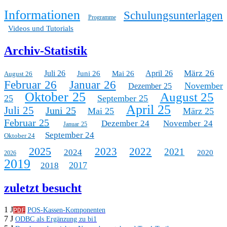
Informationen
Schulungsunterlagen
Programme
Videos und Tutorials
Archiv-Statistik
März 26
Juli 26
April 26
Juni 26
Mai 26
August 26
Februar 26
Januar 26
November
Dezember 25
Oktober 25
August 25
25
September 25
April 25
Juli 25
Juni 25
Mai 25
März 25
Februar 25
Dezember 24
November 24
Januar 25
September 24
Oktober 24
2025
2023
2022
2021
2024
2020
2026
2019
2017
2018
zuletzt besucht
1 J
PDF
POS-Kassen-Komponenten
7 J
ODBC als Ergänzung zu bi1