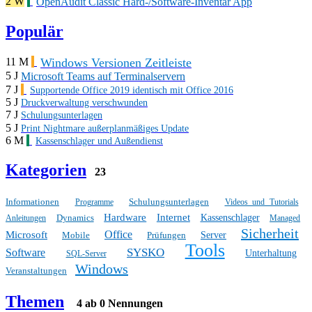
2 W
OpenAudit Classic Hard-/Software-Inventar App
Populär
Windows Versionen Zeitleiste
11 M
5 J
Microsoft Teams auf Terminalservern
7 J
Supportende Office 2019 identisch mit Office 2016
5 J
Druckverwaltung verschwunden
7 J
Schulungsunterlagen
5 J
Print Nightmare außerplanmäßiges Update
6 M
Kassenschlager und Außendienst
Kategorien
23
Informationen
Schulungsunterlagen
Programme
Videos und Tutorials
Hardware
Internet
Dynamics
Kassenschlager
Anleitungen
Managed
Sicherheit
Office
Microsoft
Mobile
Prüfungen
Server
Tools
SYSKO
Software
Unterhaltung
SQL-Server
Windows
Veranstaltungen
Themen
4 ab 0 Nennungen