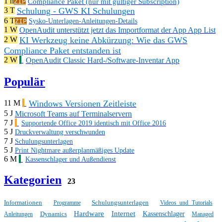
1 h
Compliance Paket (nur mit gültiger Subscription)
ZIP
Schulung - GWS KI Schulungen
3 T
6 T
ZIP
Sysko-Unterlagen-Anleitungen-Details
1 W
OpenAudit unterstützt jetzt das Importformat der App App List
KI Werkzeug keine Abkürzung: Wie das GWS
2 W
Compliance Paket entstanden ist
2 W
OpenAudit Classic Hard-/Software-Inventar App
Populär
Windows Versionen Zeitleiste
11 M
5 J
Microsoft Teams auf Terminalservern
7 J
Supportende Office 2019 identisch mit Office 2016
5 J
Druckverwaltung verschwunden
7 J
Schulungsunterlagen
5 J
Print Nightmare außerplanmäßiges Update
6 M
Kassenschlager und Außendienst
Kategorien
23
Informationen
Schulungsunterlagen
Programme
Videos und Tutorials
Hardware
Internet
Dynamics
Kassenschlager
Anleitungen
Managed