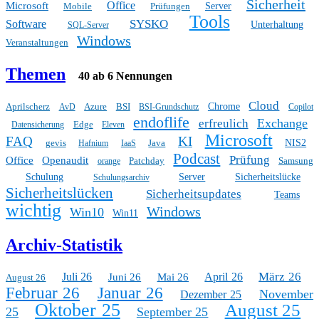
Sicherheit
Office
Microsoft
Mobile
Prüfungen
Server
Tools
SYSKO
Software
Unterhaltung
SQL-Server
Windows
Veranstaltungen
Themen
40 ab 6 Nennungen
Cloud
Aprilscherz
Azure
BSI
Chrome
AvD
BSI-Grundschutz
Copilot
endoflife
Exchange
erfreulich
Edge
Datensicherung
Eleven
Microsoft
FAQ
KI
gevis
Java
NIS2
Hafnium
IaaS
Podcast
Prüfung
Office
Openaudit
Patchday
Samsung
orange
Schulung
Server
Sicherheitslücke
Schulungsarchiv
Sicherheitslücken
Sicherheitsupdates
Teams
wichtig
Windows
Win10
Win11
Archiv-Statistik
März 26
Juli 26
April 26
Juni 26
Mai 26
August 26
Februar 26
Januar 26
November
Dezember 25
Oktober 25
August 25
25
September 25