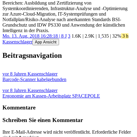
Bereichen: Ausbildung und Zertifizierung von
Systemkoordinierenden, Infrastruktur-Analyse und -Optimierung
zur Azure-Cloud-Migration, IT-Systemprüfungen und
Notfallplan/Risiko-Analyse nach anerkannten Standards BSI-
Grundschutz und IDW PS330 und Anwendung der künstlichen
Intelligenz in der Praxis.
Mo. 13. Aug. 2018 16:28:18 | 8 J
3
1.6K
|
2.9K
|
1
535
| 32%
3 h
Kassenschlager
App Ansicht
Beitragsnavigation
vor 8 Jahren
Kassenschlager
Barcode-Scanner kabelgebunden
vor 8 Jahren
Kassenschlager
Ergonomie am Kassen-Arbeitsplatz SPACEPOLE
Kommentare
Schreiben Sie einen Kommentar
Ihre E-Mail-Adresse wird nicht veröffentlicht.
Erforderliche Felder