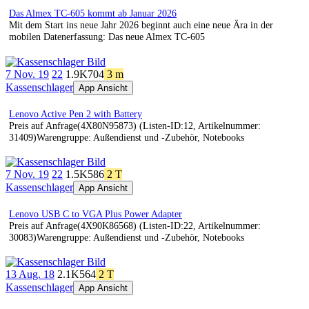
Das Almex TC-605 kommt ab Januar 2026
Mit dem Start ins neue Jahr 2026 beginnt auch eine neue Ära in der
mobilen Datenerfassung: Das neue Almex TC-605
7 Nov. 19
22
1.9K
704
3 m
Kassenschlager
App Ansicht
Lenovo Active Pen 2 with Battery
Preis auf Anfrage(4X80N95873) (Listen-ID:12, Artikelnummer:
31409)Warengruppe: Außendienst und -Zubehör, Notebooks
7 Nov. 19
22
1.5K
586
2 T
Kassenschlager
App Ansicht
Lenovo USB C to VGA Plus Power Adapter
Preis auf Anfrage(4X90K86568) (Listen-ID:22, Artikelnummer:
30083)Warengruppe: Außendienst und -Zubehör, Notebooks
13 Aug. 18
2.1K
564
2 T
Kassenschlager
App Ansicht