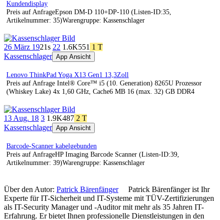
Kundendisplay
Preis auf AnfrageEpson DM-D 110+DP-110 (Listen-ID:35,
Artikelnummer: 35)Warengruppe: Kassenschlager
26 März 19
21s
22
1.6K
551
1 T
Kassenschlager
App Ansicht
Lenovo ThinkPad Yoga X13 Gen1 13,3Zoll
Preis auf Anfrage Intel® Core™ i5 (10. Generation) 8265U Prozessor
(Whiskey Lake) 4x 1,60 GHz, Cache6 MB 16 (max. 32) GB DDR4
13 Aug. 18
3
1.9K
487
2 T
Kassenschlager
App Ansicht
Barcode-Scanner kabelgebunden
Preis auf AnfrageHP Imaging Barcode Scanner (Listen-ID:39,
Artikelnummer: 39)Warengruppe: Kassenschlager
Über den Autor:
Patrick Bärenfänger
Patrick Bärenfänger ist Ihr
Experte für IT-Sicherheit und IT-Systeme mit TÜV-Zertifizierungen
als IT-Security Manager und -Auditor mit mehr als 35 Jahren IT-
Erfahrung. Er bietet Ihnen professionelle Dienstleistungen in den