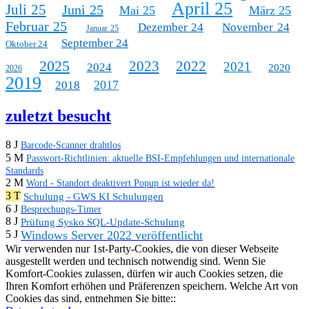
April 25
Juli 25
Juni 25
Mai 25
März 25
Februar 25
Dezember 24
November 24
Januar 25
September 24
Oktober 24
2025
2023
2022
2021
2024
2020
2026
2019
2017
2018
zuletzt besucht
8 J
Barcode-Scanner drahtlos
5 M
Passwort-Richtlinien: aktuelle BSI-Empfehlungen und internationale
Standards
2 M
Word - Standort deaktivert Popup ist wieder da!
3 T
Schulung - GWS KI Schulungen
6 J
Besprechungs-Timer
8 J
Prüfung Sysko SQL-Update-Schulung
Windows Server 2022 veröffentlicht
5 J
Wir verwenden nur 1st-Party-Cookies, die von dieser Webseite
ausgestellt werden und technisch notwendig sind. Wenn Sie
Komfort-Cookies zulassen, dürfen wir auch Cookies setzen, die
Ihren Komfort erhöhen und Präferenzen speichern. Welche Art von
Cookies das sind, entnehmen Sie bitte::