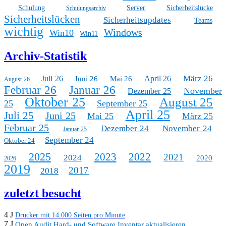
Schulung
Server
Sicherheitslücke
Schulungsarchiv
Sicherheitslücken
Sicherheitsupdates
Teams
wichtig
Windows
Win10
Win11
Archiv-Statistik
März 26
Juli 26
April 26
Juni 26
Mai 26
August 26
Februar 26
Januar 26
November
Dezember 25
Oktober 25
August 25
25
September 25
April 25
Juli 25
Juni 25
Mai 25
März 25
Februar 25
Dezember 24
November 24
Januar 25
September 24
Oktober 24
2025
2023
2022
2021
2024
2020
2026
2019
2017
2018
zuletzt besucht
4 J
Drucker mit 14.000 Seiten pro Minute
7 J
Open Audit Hard- und Software Inventar aktualisieren