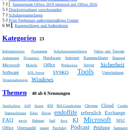
7 J
Supportende Office 2019 identisch mit Office 2016
5 J
Druckverwaltung verschwunden
7 J
Schulungsunterlagen
5 J
Print Nightmare außerplanmäßiges Update
6 M
Kassenschlager und Außendienst
Kategorien
23
Informationen
Schulungsunterlagen
Programme
Videos und Tutorials
Hardware
Internet
Dynamics
Kassenschlager
Anleitungen
Managed
Sicherheit
Office
Microsoft
Mobile
Prüfungen
Server
Tools
SYSKO
Software
Unterhaltung
SQL-Server
Windows
Veranstaltungen
Themen
40 ab 6 Nennungen
Cloud
Aprilscherz
Azure
BSI
Chrome
AvD
BSI-Grundschutz
Copilot
endoflife
Exchange
erfreulich
Edge
Datensicherung
Eleven
Microsoft
FAQ
KI
gevis
Java
NIS2
Hafnium
IaaS
Podcast
Prüfung
Office
Openaudit
Patchday
Samsung
orange