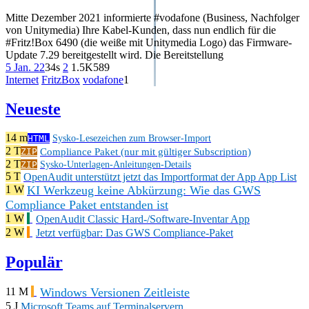
Mitte Dezember 2021 informierte #vodafone (Business, Nachfolger
von Unitymedia) Ihre Kabel-Kunden, dass nun endlich für die
#Fritz!Box 6490 (die weiße mit Unitymedia Logo) das Firmware-
Update 7.29 bereitgestellt wird. Die Bereitstellung
5 Jan. 22
34s
2
1.5K
589
Internet
FritzBox
vodafone
1
Neueste
14 m
HTML
Sysko-Lesezeichen zum Browser-Import
2 T
Compliance Paket (nur mit gültiger Subscription)
ZIP
2 T
ZIP
Sysko-Unterlagen-Anleitungen-Details
5 T
OpenAudit unterstützt jetzt das Importformat der App App List
KI Werkzeug keine Abkürzung: Wie das GWS
1 W
Compliance Paket entstanden ist
1 W
OpenAudit Classic Hard-/Software-Inventar App
2 W
Jetzt verfügbar: Das GWS Compliance-Paket
Populär
Windows Versionen Zeitleiste
11 M
5 J
Microsoft Teams auf Terminalservern