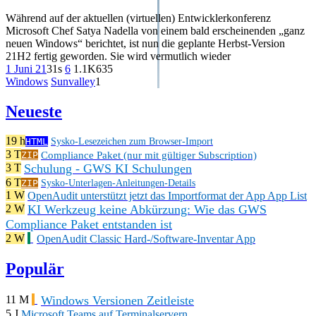
Während auf der aktuellen (virtuellen) Entwicklerkonferenz
Microsoft Chef Satya Nadella von einem bald erscheinenden „ganz
neuen Windows“ berichtet, ist nun die geplante Herbst-Version
21H2 fertig geworden. Sie wird vermutlich wieder
1 Juni 21
31s
6
1.1K
635
Windows
Sunvalley
1
Neueste
19 h
HTML
Sysko-Lesezeichen zum Browser-Import
3 T
Compliance Paket (nur mit gültiger Subscription)
ZIP
Schulung - GWS KI Schulungen
3 T
6 T
ZIP
Sysko-Unterlagen-Anleitungen-Details
1 W
OpenAudit unterstützt jetzt das Importformat der App App List
KI Werkzeug keine Abkürzung: Wie das GWS
2 W
Compliance Paket entstanden ist
2 W
OpenAudit Classic Hard-/Software-Inventar App
Populär
Windows Versionen Zeitleiste
11 M
5 J
Microsoft Teams auf Terminalservern