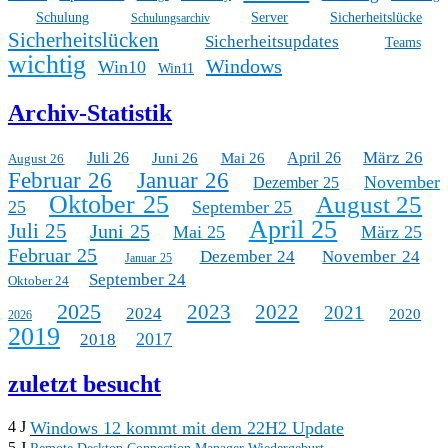
Schulung
Server
Sicherheitslücke
Schulungsarchiv
Sicherheitslücken
Sicherheitsupdates
Teams
wichtig
Windows
Win10
Win11
Archiv-Statistik
März 26
Juli 26
April 26
Juni 26
Mai 26
August 26
Februar 26
Januar 26
November
Dezember 25
Oktober 25
August 25
25
September 25
April 25
Juli 25
Juni 25
Mai 25
März 25
Februar 25
Dezember 24
November 24
Januar 25
September 24
Oktober 24
2025
2023
2022
2021
2024
2020
2026
2019
2017
2018
zuletzt besucht
Windows 12 kommt mit dem 22H2 Update
4 J
5 J