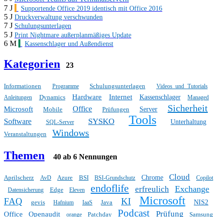
7 J
Supportende Office 2019 identisch mit Office 2016
5 J
Druckverwaltung verschwunden
7 J
Schulungsunterlagen
5 J
Print Nightmare außerplanmäßiges Update
6 M
Kassenschlager und Außendienst
Kategorien
23
Informationen
Schulungsunterlagen
Programme
Videos und Tutorials
Hardware
Internet
Dynamics
Kassenschlager
Anleitungen
Managed
Sicherheit
Office
Microsoft
Mobile
Prüfungen
Server
Tools
SYSKO
Software
Unterhaltung
SQL-Server
Windows
Veranstaltungen
Themen
40 ab 6 Nennungen
Cloud
Aprilscherz
Azure
BSI
Chrome
AvD
BSI-Grundschutz
Copilot
endoflife
Exchange
erfreulich
Edge
Datensicherung
Eleven
Microsoft
FAQ
KI
gevis
Java
NIS2
Hafnium
IaaS
Podcast
Prüfung
Office
Openaudit
Patchday
Samsung
orange