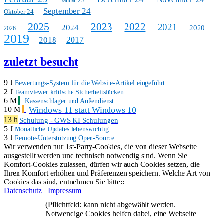
Januar 25
September 24
Oktober 24
2025
2023
2022
2021
2024
2020
2026
2019
2017
2018
zuletzt besucht
9 J
Bewertungs-System für die Website-Artikel eingeführt
2 J
Teamviewer kritische Sicherheitslücken
6 M
Kassenschlager und Außendienst
Windows 11 statt Windows 10
10 M
13 h
Schulung - GWS KI Schulungen
5 J
Monatliche Updates lebenswichtig
3 J
Remote-Unterstützung Open-Source
Wir verwenden nur 1st-Party-Cookies, die von dieser Webseite
ausgestellt werden und technisch notwendig sind. Wenn Sie
Komfort-Cookies zulassen, dürfen wir auch Cookies setzen, die
Ihren Komfort erhöhen und Präferenzen speichern. Welche Art von
Cookies das sind, entnehmen Sie bitte::
Datenschutz
Impressum
(Pflichtfeld: kann nicht abgewählt werden.
Notwendige Cookies helfen dabei, eine Webseite