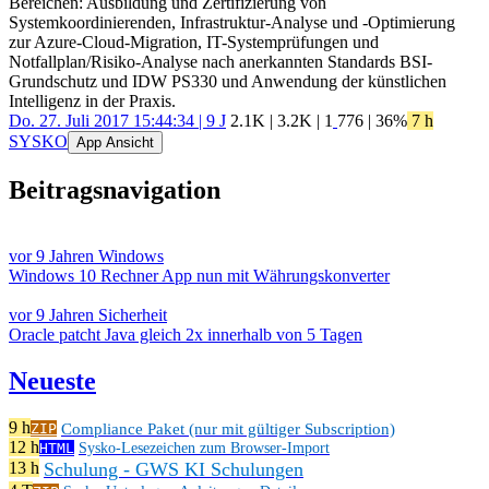
Bereichen: Ausbildung und Zertifizierung von
Systemkoordinierenden, Infrastruktur-Analyse und -Optimierung
zur Azure-Cloud-Migration, IT-Systemprüfungen und
Notfallplan/Risiko-Analyse nach anerkannten Standards BSI-
Grundschutz und IDW PS330 und Anwendung der künstlichen
Intelligenz in der Praxis.
Do. 27. Juli 2017 15:44:34 | 9 J
2.1K
|
3.2K
|
1
776
| 36%
7 h
SYSKO
App Ansicht
Beitragsnavigation
vor 9 Jahren
Windows
Windows 10 Rechner App nun mit Währungskonverter
vor 9 Jahren
Sicherheit
Oracle patcht Java gleich 2x innerhalb von 5 Tagen
Neueste
9 h
Compliance Paket (nur mit gültiger Subscription)
ZIP
12 h
HTML
Sysko-Lesezeichen zum Browser-Import
Schulung - GWS KI Schulungen
13 h