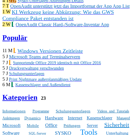
4 T
ZIP
Sysko-Unterlagen-Anleitungen-Details
7 T
OpenAudit unterstützt jetzt das Importformat der App App List
KI Werkzeug keine Abkürzung: Wie das GWS
1 W
Compliance Paket entstanden ist
2 W
OpenAudit Classic Hard-/Software-Inventar App
Populär
Windows Versionen Zeitleiste
11 M
5 J
Microsoft Teams auf Terminalservern
7 J
Supportende Office 2019 identisch mit Office 2016
5 J
Druckverwaltung verschwunden
7 J
Schulungsunterlagen
5 J
Print Nightmare außerplanmäßiges Update
6 M
Kassenschlager und Außendienst
Kategorien
23
Informationen
Schulungsunterlagen
Programme
Videos und Tutorials
Hardware
Internet
Dynamics
Kassenschlager
Anleitungen
Managed
Sicherheit
Office
Microsoft
Mobile
Prüfungen
Server
Tools
SYSKO
Software
Unterhaltung
SQL-Server