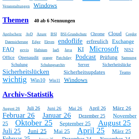
Windows
Veranstaltungen
Themen
40 ab 6 Nennungen
Cloud
Aprilscherz
Azure
BSI
Chrome
AvD
BSI-Grundschutz
Copilot
endoflife
Exchange
erfreulich
Edge
Datensicherung
Eleven
Microsoft
FAQ
KI
gevis
Java
NIS2
Hafnium
IaaS
Podcast
Prüfung
Office
Openaudit
Patchday
Samsung
orange
Schulung
Server
Sicherheitslücke
Schulungsarchiv
Sicherheitslücken
Sicherheitsupdates
Teams
wichtig
Windows
Win10
Win11
Archiv-Statistik
März 26
Juli 26
April 26
Juni 26
Mai 26
August 26
Februar 26
Januar 26
November
Dezember 25
Oktober 25
August 25
25
September 25
April 25
Juli 25
Juni 25
Mai 25
März 25
Februar 25
Dezember 24
November 24