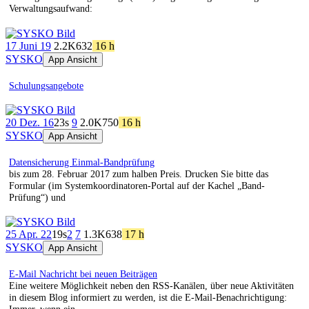
Verwaltungsaufwand:
17 Juni 19
2.2K
632
16 h
SYSKO
App Ansicht
Schulungsangebote
20 Dez. 16
23s
9
2.0K
750
16 h
SYSKO
App Ansicht
Datensicherung Einmal-Bandprüfung
bis zum 28. Februar 2017 zum halben Preis. Drucken Sie bitte das
Formular (im Systemkoordinatoren-Portal auf der Kachel „Band-
Prüfung“) und
25 Apr. 22
19s
2
7
1.3K
638
17 h
SYSKO
App Ansicht
E-Mail Nachricht bei neuen Beiträgen
Eine weitere Möglichkeit neben den RSS-Kanälen, über neue Aktivitäten
in diesem Blog informiert zu werden, ist die E-Mail-Benachrichtigung: