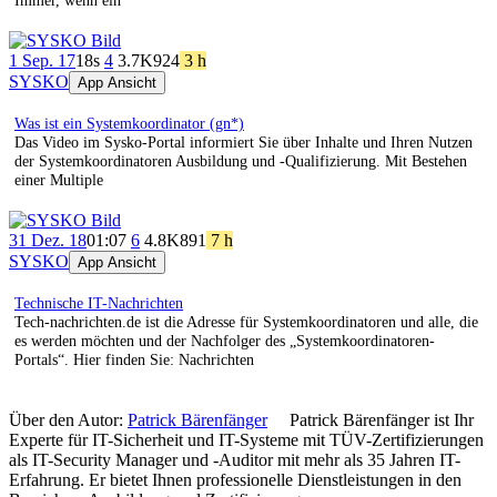
Immer, wenn ein
1 Sep. 17
18s
4
3.7K
924
3 h
SYSKO
App Ansicht
Was ist ein Systemkoordinator (gn*)
Das Video im Sysko-Portal informiert Sie über Inhalte und Ihren Nutzen
der Systemkoordinatoren Ausbildung und -Qualifizierung. Mit Bestehen
einer Multiple
31 Dez. 18
01:07
6
4.8K
891
7 h
SYSKO
App Ansicht
Technische IT-Nachrichten
Tech-nachrichten.de ist die Adresse für Systemkoordinatoren und alle, die
es werden möchten und der Nachfolger des „Systemkoordinatoren-
Portals“. Hier finden Sie: Nachrichten
Über den Autor:
Patrick Bärenfänger
Patrick Bärenfänger ist Ihr
Experte für IT-Sicherheit und IT-Systeme mit TÜV-Zertifizierungen
als IT-Security Manager und -Auditor mit mehr als 35 Jahren IT-
Erfahrung. Er bietet Ihnen professionelle Dienstleistungen in den