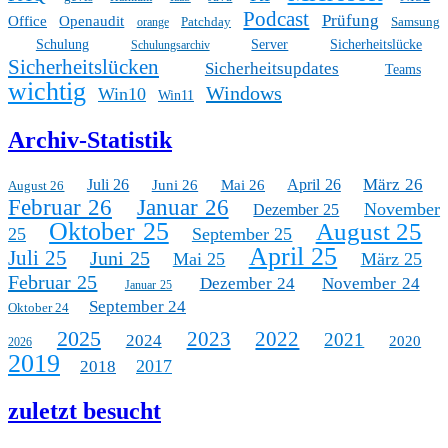
Podcast
Prüfung
Office
Openaudit
Patchday
Samsung
orange
Schulung
Server
Sicherheitslücke
Schulungsarchiv
Sicherheitslücken
Sicherheitsupdates
Teams
wichtig
Windows
Win10
Win11
Archiv-Statistik
März 26
Juli 26
April 26
Juni 26
Mai 26
August 26
Februar 26
Januar 26
November
Dezember 25
Oktober 25
August 25
25
September 25
April 25
Juli 25
Juni 25
Mai 25
März 25
Februar 25
Dezember 24
November 24
Januar 25
September 24
Oktober 24
2025
2023
2022
2021
2024
2020
2026
2019
2017
2018
zuletzt besucht