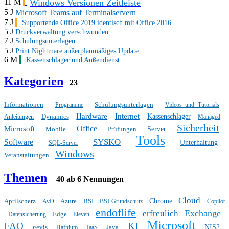
Windows Versionen Zeitleiste
11 M
5 J
Microsoft Teams auf Terminalservern
7 J
Supportende Office 2019 identisch mit Office 2016
5 J
Druckverwaltung verschwunden
7 J
Schulungsunterlagen
5 J
Print Nightmare außerplanmäßiges Update
6 M
Kassenschlager und Außendienst
Kategorien
23
Informationen
Schulungsunterlagen
Programme
Videos und Tutorials
Hardware
Internet
Dynamics
Kassenschlager
Anleitungen
Managed
Sicherheit
Office
Microsoft
Mobile
Prüfungen
Server
Tools
SYSKO
Software
Unterhaltung
SQL-Server
Windows
Veranstaltungen
Themen
40 ab 6 Nennungen
Cloud
Aprilscherz
Azure
BSI
Chrome
AvD
BSI-Grundschutz
Copilot
endoflife
Exchange
erfreulich
Edge
Datensicherung
Eleven
Microsoft
FAQ
KI
gevis
Java
NIS2
Hafnium
IaaS