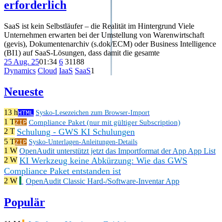
erforderlich
SaaS ist kein Selbstläufer – die Realität im Hintergrund Viele
Unternehmen erwarten bei der Umstellung von Warenwirtschaft
(gevis), Dokumentenarchiv (s.dok/ECM) oder Business Intelligence
(BI1) auf SaaS-Lösungen, dass damit die gesamte
25 Aug. 25
01:34
6
311
88
Dynamics
Cloud
IaaS
SaaS
1
Neueste
13 h
HTML
Sysko-Lesezeichen zum Browser-Import
1 T
Compliance Paket (nur mit gültiger Subscription)
ZIP
Schulung - GWS KI Schulungen
2 T
5 T
ZIP
Sysko-Unterlagen-Anleitungen-Details
1 W
OpenAudit unterstützt jetzt das Importformat der App App List
KI Werkzeug keine Abkürzung: Wie das GWS
2 W
Compliance Paket entstanden ist
2 W
OpenAudit Classic Hard-/Software-Inventar App
Populär