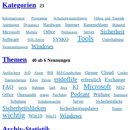
Kategorien
23
Informationen
Schulungsunterlagen
Programme
Videos und Tutorials
Hardware
Internet
Dynamics
Kassenschlager
Anleitungen
Managed
Sicherheit
Office
Microsoft
Mobile
Prüfungen
Server
Tools
SYSKO
Software
Unterhaltung
SQL-Server
Windows
Veranstaltungen
Themen
40 ab 6 Nennungen
Cloud
Aprilscherz
Azure
BSI
Chrome
AvD
BSI-Grundschutz
Copilot
endoflife
Exchange
erfreulich
Edge
Datensicherung
Eleven
Microsoft
FAQ
KI
gevis
Java
NIS2
Hafnium
IaaS
Podcast
Prüfung
Office
Openaudit
Patchday
Samsung
orange
Schulung
Server
Sicherheitslücke
Schulungsarchiv
Sicherheitslücken
Sicherheitsupdates
Teams
wichtig
Windows
Win10
Win11
Archiv-Statistik