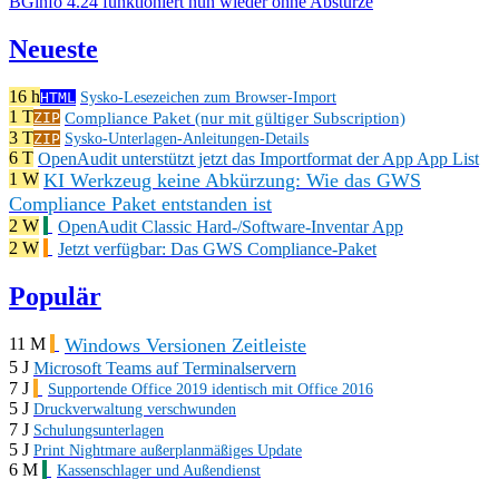
BGinfo 4.24 funktioniert nun wieder ohne Abstürze
Neueste
16 h
HTML
Sysko-Lesezeichen zum Browser-Import
1 T
Compliance Paket (nur mit gültiger Subscription)
ZIP
3 T
ZIP
Sysko-Unterlagen-Anleitungen-Details
6 T
OpenAudit unterstützt jetzt das Importformat der App App List
KI Werkzeug keine Abkürzung: Wie das GWS
1 W
Compliance Paket entstanden ist
2 W
OpenAudit Classic Hard-/Software-Inventar App
2 W
Jetzt verfügbar: Das GWS Compliance-Paket
Populär
Windows Versionen Zeitleiste
11 M
5 J
Microsoft Teams auf Terminalservern
7 J
Supportende Office 2019 identisch mit Office 2016
5 J
Druckverwaltung verschwunden
7 J
Schulungsunterlagen
5 J
Print Nightmare außerplanmäßiges Update
6 M
Kassenschlager und Außendienst