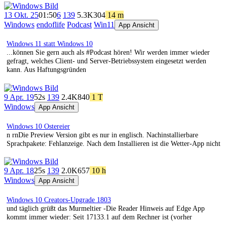
13 Okt. 25
01:50
6
139
5.3K
304
14 m
Windows
endoflife
Podcast
Win11
App Ansicht
Windows 11 statt Windows 10
...können Sie gern auch als #Podcast hören! Wir werden immer wieder
gefragt, welches Client- und Server-Betriebssystem eingesetzt werden
kann. Aus Haftungsgründen
9 Apr. 19
52s
139
2.4K
840
1 T
Windows
App Ansicht
Windows 10 Ostereier
n rnDie Preview Version gibt es nur in englisch. Nachinstallierbare
Sprachpakete: Fehlanzeige. Nach dem Installieren ist die Wetter-App nicht
9 Apr. 18
25s
139
2.0K
657
10 h
Windows
App Ansicht
Windows 10 Creators-Upgrade 1803
und täglich grüßt das Murmeltier -Die Reader Hinweis auf Edge App
kommt immer wieder: Seit 17133.1 auf dem Rechner ist (vorher