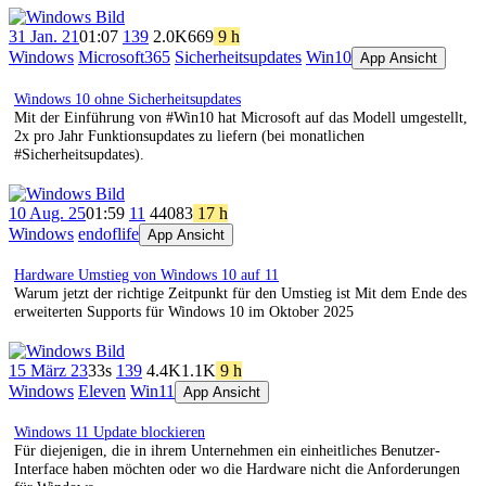
31 Jan. 21
01:07
139
2.0K
669
9 h
Windows
Microsoft365
Sicherheitsupdates
Win10
App Ansicht
Windows 10 ohne Sicherheitsupdates
Mit der Einführung von #Win10 hat Microsoft auf das Modell umgestellt,
2x pro Jahr Funktionsupdates zu liefern (bei monatlichen
#Sicherheitsupdates).
10 Aug. 25
01:59
11
440
83
17 h
Windows
endoflife
App Ansicht
Hardware Umstieg von Windows 10 auf 11
Warum jetzt der richtige Zeitpunkt für den Umstieg ist Mit dem Ende des
erweiterten Supports für Windows 10 im Oktober 2025
15 März 23
33s
139
4.4K
1.1K
9 h
Windows
Eleven
Win11
App Ansicht
Windows 11 Update blockieren
Für diejenigen, die in ihrem Unternehmen ein einheitliches Benutzer-
Interface haben möchten oder wo die Hardware nicht die Anforderungen