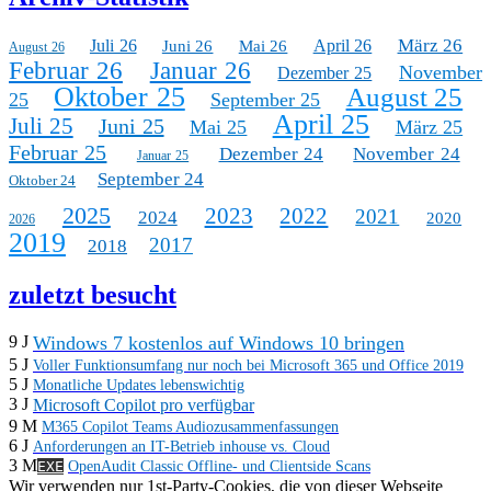
März 26
Juli 26
April 26
Juni 26
Mai 26
August 26
Februar 26
Januar 26
November
Dezember 25
Oktober 25
August 25
25
September 25
April 25
Juli 25
Juni 25
Mai 25
März 25
Februar 25
Dezember 24
November 24
Januar 25
September 24
Oktober 24
2025
2023
2022
2021
2024
2020
2026
2019
2017
2018
zuletzt besucht
Windows 7 kostenlos auf Windows 10 bringen
9 J
5 J
Voller Funktionsumfang nur noch bei Microsoft 365 und Office 2019
5 J
Monatliche Updates lebenswichtig
3 J
Microsoft Copilot pro verfügbar
9 M
M365 Copilot Teams Audiozusammenfassungen
6 J
Anforderungen an IT-Betrieb inhouse vs. Cloud
3 M
EXE
OpenAudit Classic Offline- und Clientside Scans
Wir verwenden nur 1st-Party-Cookies, die von dieser Webseite