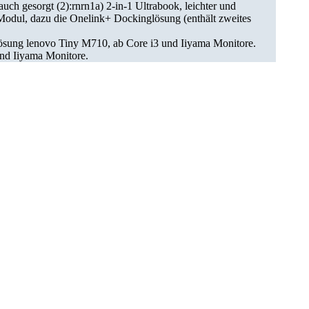
auch gesorgt (2):rnrn1a) 2-in-1 Ultrabook, leichter und
odul, dazu die Onelink+ Dockinglösung (enthält zweites
sung lenovo Tiny M710, ab Core i3 und Iiyama Monitore.
nd Iiyama Monitore.