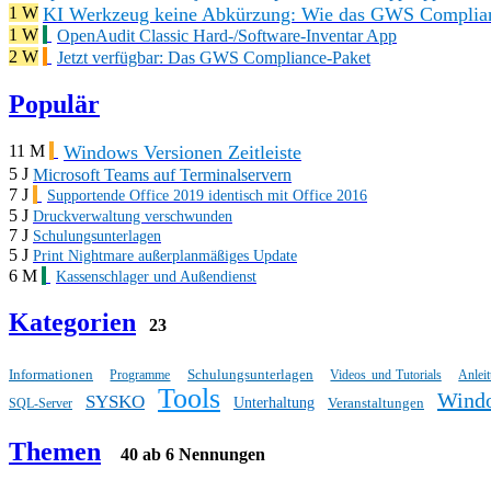
KI Werkzeug keine Abkürzung: Wie das GWS Complianc
1 W
1 W
OpenAudit Classic Hard-/Software-Inventar App
2 W
Jetzt verfügbar: Das GWS Compliance-Paket
Populär
Windows Versionen Zeitleiste
11 M
5 J
Microsoft Teams auf Terminalservern
7 J
Supportende Office 2019 identisch mit Office 2016
5 J
Druckverwaltung verschwunden
7 J
Schulungsunterlagen
5 J
Print Nightmare außerplanmäßiges Update
6 M
Kassenschlager und Außendienst
Kategorien
23
Informationen
Schulungsunterlagen
Programme
Videos und Tutorials
Anlei
Tools
Wind
SYSKO
Unterhaltung
Veranstaltungen
SQL-Server
Themen
40 ab 6 Nennungen