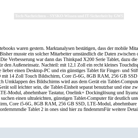
Tech-Nachrichten – SYSKO-Wissen und IT-Sicherheit by GWS
ebooks waren gestern. Marktanalysen bestätigen, dass der mobile Mita
rnBisher musste ein solcher Mitarbeiter umständlich die Daten zwischen
Die Verbesserung war dann das Thinkpad X200 Serie Tablet, dazu die X
r den Außeneinsatz. Nachteil: mit 12,1 Zoll ein recht kleines Touchdisp
 lieber einen Desktop-PC und ein günstiges Tablet für Finger- und Stif
a 460 mit 14 Zoll Touch Bildschirm, Core i5-6G, 8GB RAM, 256 GB SS
rch Umklappen des Bildschirms wird aus dem Gerät ein Tablet-Computer
Gerät soll leichter sein, die Tablet-Einheit separat benutzbar und ein
-Modul, abnehmbare Tastatur, Onelink+ Dockinglösung und Iiyama M
uchen einen ultraleichten, günstigen Tablet-Computer für deutlich un
dschirm, Core i5-6G, 8GB RAM, 256 GB SSD, LTE-Modul, abnehmbare T
rdernrnrndie Tablet 2 in ones sind hier zu findenrnrnFür weitere Deta