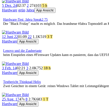
5 Dez. 24
02:37
2
274
103
5 h
Hardware
grün
Jabra
App Ansicht
Hardware-Test: Jabra Speak2 75
Der "Black Friday" macht es möglich. Das brandneue #Jabra Topmodell an 
12 Juni 22
01:09
22
1.1K
519
3 T
Hardware
App Ansicht
Lenovo und die Zaubertaste
beim Einspielen eines #Firmware Updates kann es passieren, dass das UEFI/B
3 Feb. 14
02:21
3
2.0K
752
18 h
Hardware
App Ansicht
Testbericht Thinkpad Helix
Zwei Gesichter in einem Gerät: reines Windows Tablet mit Leistungsfähig
25 Aug. 17
47s
8
2.7K
683
1 T
Hardware
App Ansicht