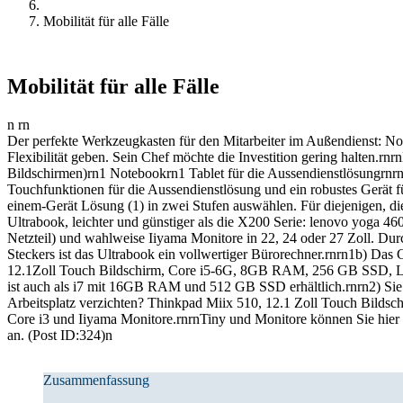
Mobilität für alle Fälle
Mobilität für alle Fälle
n rn
Der perfekte Werkzeugkasten für den Mitarbeiter im Außendienst: Not
Flexibilität geben. Sein Chef möchte die Investition gering halten.rn
Bildschirmen)rn1 Notebookrn1 Tablet für die Aussendienstlösungrnrn
Touchfunktionen für die Aussendienstlösung und ein robustes Gerät fü
einem-Gerät Lösung (1) in zwei Stufen auswählen. Für diejenigen, die
Ultrabook, leichter und günstiger als die X200 Serie: lenovo yog
Netzteil) und wahlweise Iiyama Monitore in 22, 24 oder 27 Zoll. Du
Steckers ist das Ultrabook ein vollwertiger Bürorechner.rnrn1b) Das 
12.1Zoll Touch Bildschirm, Core i5-6G, 8GB RAM, 256 GB SSD, LTE
ist auch als i7 mit 16GB RAM und 512 GB SSD erhältlich.rnrn2) Sie s
Arbeitsplatz verzichten? Thinkpad Miix 510, 12.1 Zoll Touch Bil
Core i3 und Iiyama Monitore.rnrnTiny und Monitore können Sie hier o
an. (Post ID:324)n
Zusammenfassung