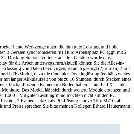
rbeiter heute Werkzeuge nutzt, die ihm gute Leistung und hohe
 den 3 Geräten synchronisieren:rn1 Büro Arbeitsplatz-PC (ggf. mit 2
2 Docking Station. Vorteile: aus drei Geräten wurde eins,
lay für die Arbeit unterwegs.rnrnAktuell können Sie die Alles-in-
t-Erfassung von Daten bevorzugen, ist auch gesorgt (2):rnrn1a) 2-in-1
D und LTE-Modul, dazu die Onelink+ Dockinglösung (enthält zweites
 mit langer Akkulaufzeit von bis zu 10 Stunden, durch Stecken eines
e zweite, hochauflösende Kamera im Boden haben: ThinkPad X1 tablet,
onitore. Das Modell läßt sich durch weitere Module ergänzen und
ter 1.000 ? Mit guter Leistungrnund möchten nicht auf den PC-
astatur, 2 Kameras, dazu als PC-Lösung lenovo Tiny M710, ab
ils und Preise sprechen Sie bitte meinen Kollegen Erhard Hautermann