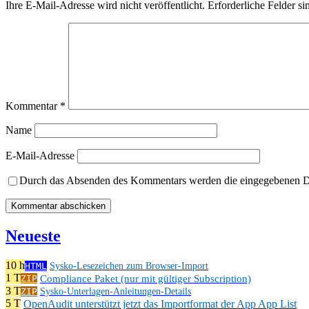
Ihre E-Mail-Adresse wird nicht veröffentlicht.
Erforderliche Felder si
Kommentar
*
Name
E-Mail-Adresse
Durch das Absenden des Kommentars werden die eingegebenen Dat
Neueste
10 h
HTML
Sysko-Lesezeichen zum Browser-Import
1 T
Compliance Paket (nur mit gültiger Subscription)
ZIP
3 T
ZIP
Sysko-Unterlagen-Anleitungen-Details
5 T
OpenAudit unterstützt jetzt das Importformat der App App List