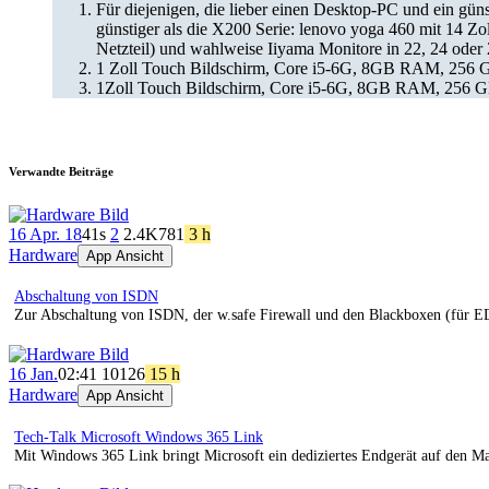
Für diejenigen, die lieber einen Desktop-PC und ein güns
günstiger als die X200 Serie: lenovo yoga 460 mit 14
Netzteil) und wahlweise Iiyama Monitore in 22, 24 oder 
1 Zoll Touch Bildschirm, Core i5-6G, 8GB RAM, 256 G
1Zoll Touch Bildschirm, Core i5-6G, 8GB RAM, 256 G
Verwandte Beiträge
16 Apr. 18
41s
2
2.4K
781
3 h
Hardware
App Ansicht
Abschaltung von ISDN
Zur Abschaltung von ISDN, der w.safe Firewall und den Blackboxen (für E
16 Jan.
02:41
101
26
15 h
Hardware
App Ansicht
Tech-Talk Microsoft Windows 365 Link
Mit Windows 365 Link bringt Microsoft ein dediziertes Endgerät auf den Ma