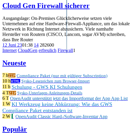
Cloud Gen Firewall sicherer
Ausgangslage: On-Premises Glücklicherweise setzen viele
Unternehmen auf eine Hardware-Firewall-Appliance, um das lokale
Netzwerk in Richtung Internet abzusichern. Viele namhafte
Hersteller von Routern (CISCO, Lancom, sogar AVM) schreiben,
dass Ihre Router
12 Juni 23
01:38
14
282
600
Internet
CloudGen
erfreulich
Firewall
1
Neueste
7 h
Compliance Paket (nur mit gültiger Subscription)
ZIP
10 h
HTML
Sysko-Lesezeichen zum Browser-Import
Schulung - GWS KI Schulungen
11 h
4 T
ZIP
Sysko-Unterlagen-Anleitungen-Details
6 T
OpenAudit unterstützt jetzt das Importformat der App App List
KI Werkzeug keine Abkürzung: Wie das GWS
1 W
Compliance Paket entstanden ist
2 W
OpenAudit Classic Hard-/Software-Inventar App
Populär