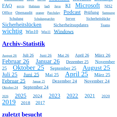
Microsoft
FAQ
KI
gevis
Java
NIS2
Hafnium
IaaS
Podcast
Prüfung
Office
Openaudit
Patchday
Samsung
orange
Schulung
Server
Sicherheitslücke
Schulungsarchiv
Sicherheitslücken
Sicherheitsupdates
Teams
wichtig
Windows
Win10
Win11
Archiv-Statistik
März 26
Juli 26
April 26
Juni 26
Mai 26
August 26
Februar 26
Januar 26
November
Dezember 25
Oktober 25
August 25
25
September 25
April 25
Juli 25
Juni 25
Mai 25
März 25
Februar 25
Dezember 24
November 24
Januar 25
September 24
Oktober 24
2025
2023
2022
2021
2024
2020
2026
2019
2017
2018
zuletzt besucht