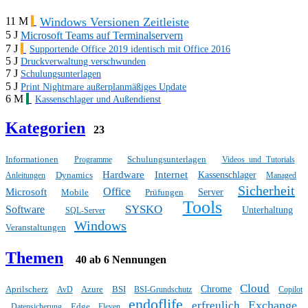
Windows Versionen Zeitleiste
11 M
5 J
Microsoft Teams auf Terminalservern
7 J
Supportende Office 2019 identisch mit Office 2016
5 J
Druckverwaltung verschwunden
7 J
Schulungsunterlagen
5 J
Print Nightmare außerplanmäßiges Update
6 M
Kassenschlager und Außendienst
Kategorien
23
Informationen
Schulungsunterlagen
Programme
Videos und Tutorials
Hardware
Internet
Dynamics
Kassenschlager
Anleitungen
Managed
Sicherheit
Office
Microsoft
Mobile
Prüfungen
Server
Tools
SYSKO
Software
Unterhaltung
SQL-Server
Windows
Veranstaltungen
Themen
40 ab 6 Nennungen
Cloud
Aprilscherz
Azure
BSI
Chrome
AvD
BSI-Grundschutz
Copilot
endoflife
Exchange
erfreulich
Edge
Datensicherung
Eleven