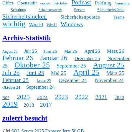
Podcast
Prüfung
Office
Openaudit
Patchday
Samsung
orange
Schulung
Server
Sicherheitslücke
Schulungsarchiv
Sicherheitslücken
Sicherheitsupdates
Teams
wichtig
Windows
Win10
Win11
Archiv-Statistik
März 26
Juli 26
April 26
Juni 26
Mai 26
August 26
Februar 26
Januar 26
November
Dezember 25
Oktober 25
August 25
25
September 25
April 25
Juli 25
Juni 25
Mai 25
März 25
Februar 25
Dezember 24
November 24
Januar 25
September 24
Oktober 24
2025
2023
2022
2021
2024
2020
2026
2019
2017
2018
zuletzt besucht
7 M
SQL Server 2025 Express: Jetzt 50 GB