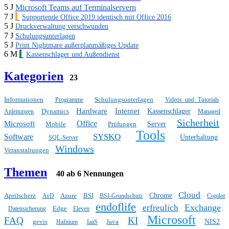
5 J
Microsoft Teams auf Terminalservern
7 J
Supportende Office 2019 identisch mit Office 2016
5 J
Druckverwaltung verschwunden
7 J
Schulungsunterlagen
5 J
Print Nightmare außerplanmäßiges Update
6 M
Kassenschlager und Außendienst
Kategorien
23
Informationen
Schulungsunterlagen
Programme
Videos und Tutorials
Hardware
Internet
Dynamics
Kassenschlager
Anleitungen
Managed
Sicherheit
Office
Microsoft
Mobile
Prüfungen
Server
Tools
SYSKO
Software
Unterhaltung
SQL-Server
Windows
Veranstaltungen
Themen
40 ab 6 Nennungen
Cloud
Aprilscherz
Azure
BSI
Chrome
AvD
BSI-Grundschutz
Copilot
endoflife
Exchange
erfreulich
Edge
Datensicherung
Eleven
Microsoft
FAQ
KI
gevis
Java
NIS2
Hafnium
IaaS