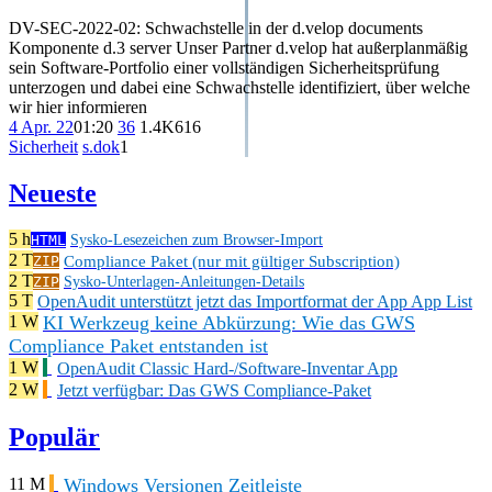
DV-SEC-2022-02: Schwachstelle in der d.velop documents
Komponente d.3 server Unser Partner d.velop hat außerplanmäßig
sein Software-Portfolio einer vollständigen Sicherheitsprüfung
unterzogen und dabei eine Schwachstelle identifiziert, über welche
wir hier informieren
4 Apr. 22
01:20
36
1.4K
616
Sicherheit
s.dok
1
Neueste
5 h
HTML
Sysko-Lesezeichen zum Browser-Import
2 T
Compliance Paket (nur mit gültiger Subscription)
ZIP
2 T
ZIP
Sysko-Unterlagen-Anleitungen-Details
5 T
OpenAudit unterstützt jetzt das Importformat der App App List
KI Werkzeug keine Abkürzung: Wie das GWS
1 W
Compliance Paket entstanden ist
1 W
OpenAudit Classic Hard-/Software-Inventar App
2 W
Jetzt verfügbar: Das GWS Compliance-Paket
Populär
Windows Versionen Zeitleiste
11 M