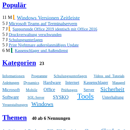
Populär
Windows Versionen Zeitleiste
11 M
5 J
Microsoft Teams auf Terminalservern
7 J
Supportende Office 2019 identisch mit Office 2016
5 J
Druckverwaltung verschwunden
7 J
Schulungsunterlagen
5 J
Print Nightmare außerplanmäßiges Update
6 M
Kassenschlager und Außendienst
Kategorien
23
Informationen
Schulungsunterlagen
Programme
Videos und Tutorials
Hardware
Internet
Dynamics
Kassenschlager
Anleitungen
Managed
Sicherheit
Office
Microsoft
Mobile
Prüfungen
Server
Tools
SYSKO
Software
Unterhaltung
SQL-Server
Windows
Veranstaltungen
Themen
40 ab 6 Nennungen