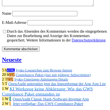
Name
E-Mail-Adresse
Durch das Absenden des Kommentars werden die eingegebenen
Daten zur Bearbeitung und Anzeige des Kommentars
gespeichert. Weitere Informationen in der
Datenschutzerklärung
Neueste
5 h
HTML
Sysko-Lesezeichen zum Browser-Import
20 h
Compliance Paket (nur mit gültiger Subscription)
ZIP
2 T
ZIP
Sysko-Unterlagen-Anleitungen-Details
5 T
OpenAudit unterstützt jetzt das Importformat der App App List
KI Werkzeug keine Abkürzung: Wie das GWS
1 W
Compliance Paket entstanden ist
1 W
OpenAudit Classic Hard-/Software-Inventar App
2 W
Jetzt verfügbar: Das GWS Compliance-Paket