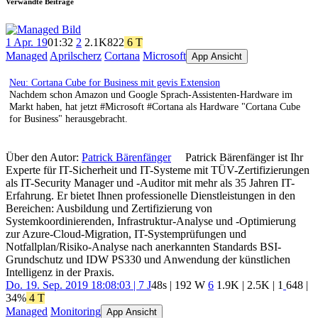
Verwandte Beiträge
1 Apr. 19
01:32
2
2.1K
822
6 T
Managed
Aprilscherz
Cortana
Microsoft
App Ansicht
Neu: Cortana Cube for Business mit gevis Extension
Nachdem schon Amazon und Google Sprach-Assistenten-Hardware im
Markt haben, hat jetzt #Microsoft #Cortana als Hardware "Cortana Cube
for Business" herausgebracht.
Über den Autor:
Patrick Bärenfänger
Patrick Bärenfänger ist Ihr
Experte für IT-Sicherheit und IT-Systeme mit TÜV-Zertifizierungen
als IT-Security Manager und -Auditor mit mehr als 35 Jahren IT-
Erfahrung. Er bietet Ihnen professionelle Dienstleistungen in den
Bereichen: Ausbildung und Zertifizierung von
Systemkoordinierenden, Infrastruktur-Analyse und -Optimierung
zur Azure-Cloud-Migration, IT-Systemprüfungen und
Notfallplan/Risiko-Analyse nach anerkannten Standards BSI-
Grundschutz und IDW PS330 und Anwendung der künstlichen
Intelligenz in der Praxis.
Do. 19. Sep. 2019 18:08:03 | 7 J
48s | 192 W
6
1.9K
|
2.5K
|
1
648
|
34%
4 T
Managed
Monitoring
App Ansicht