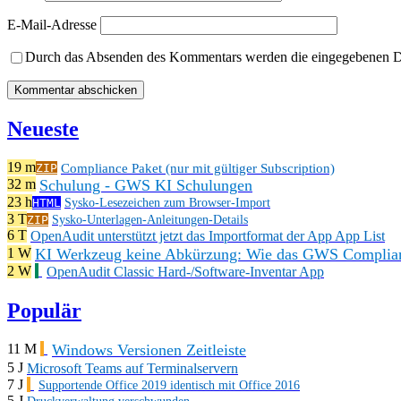
E-Mail-Adresse
Durch das Absenden des Kommentars werden die eingegebenen Dat
Neueste
19 m
Compliance Paket (nur mit gültiger Subscription)
ZIP
Schulung - GWS KI Schulungen
32 m
23 h
HTML
Sysko-Lesezeichen zum Browser-Import
3 T
ZIP
Sysko-Unterlagen-Anleitungen-Details
6 T
OpenAudit unterstützt jetzt das Importformat der App App List
KI Werkzeug keine Abkürzung: Wie das GWS Complianc
1 W
2 W
OpenAudit Classic Hard-/Software-Inventar App
Populär
Windows Versionen Zeitleiste
11 M
5 J
Microsoft Teams auf Terminalservern
7 J
Supportende Office 2019 identisch mit Office 2016
5 J