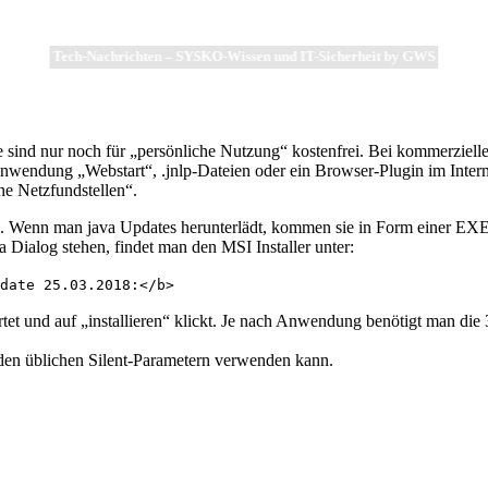
Tech-Nachrichten – SYSKO-Wissen und IT-Sicherheit by GWS
sind nur noch für „persönliche Nutzung“ kostenfrei. Bei kommerzielle
nwendung „Webstart“, .jnlp-Dateien oder ein Browser-Plugin im Interne
e Netzfundstellen“.
. Wenn man java Updates herunterlädt, kommen sie in Form einer EXE D
a Dialog stehen, findet man den MSI Installer unter:
pdate 25.03.2018:</b>
tet und auf „installieren“ klickt. Je nach Anwendung benötigt man die 
 den üblichen Silent-Parametern verwenden kann.