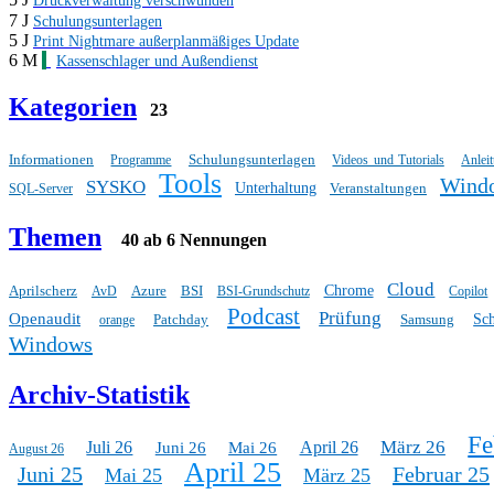
Druckverwaltung verschwunden
7 J
Schulungsunterlagen
5 J
Print Nightmare außerplanmäßiges Update
6 M
Kassenschlager und Außendienst
Kategorien
23
Informationen
Schulungsunterlagen
Programme
Videos und Tutorials
Anlei
Tools
Wind
SYSKO
Unterhaltung
Veranstaltungen
SQL-Server
Themen
40 ab 6 Nennungen
Cloud
Aprilscherz
Azure
BSI
Chrome
AvD
BSI-Grundschutz
Copilot
Podcast
Prüfung
Openaudit
Patchday
Samsung
Sc
orange
Windows
Archiv-Statistik
Fe
März 26
Juli 26
April 26
Juni 26
Mai 26
August 26
April 25
Juni 25
Februar 25
Mai 25
März 25