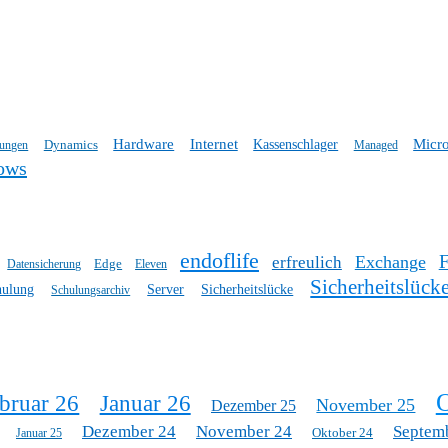
Hardware
Internet
Micro
Dynamics
Kassenschlager
tungen
Managed
ows
endoflife
Exchange
erfreulich
Edge
Datensicherung
Eleven
Sicherheitslück
hulung
Server
Sicherheitslücke
Schulungsarchiv
O
bruar 26
Januar 26
November 25
Dezember 25
Dezember 24
November 24
Septem
Oktober 24
Januar 25