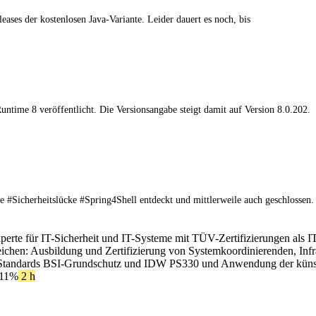
ses der kostenlosen Java-Variante. Leider dauert es noch, bis
Runtime 8 veröffentlicht. Die Versionsangabe steigt damit auf Version 8.0.202.
 #Sicherheitslücke #Spring4Shell entdeckt und mittlerweile auch geschlossen.
xperte für IT-Sicherheit und IT-Systeme mit TÜV-Zertifizierungen als I
ereichen: Ausbildung und Zertifizierung von Systemkoordinierenden, In
Standards BSI-Grundschutz und IDW PS330 und Anwendung der künstlic
 11%
2 h