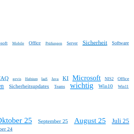
Sicherheit
Office
Software
soft
Mobile
Prüfungen
Server
Microsoft
FAQ
KI
Office
gevis
Java
NIS2
Hafnium
IaaS
wichtig
en
Win10
Sicherheitsupdates
Teams
Win11
ktober 25
August 25
Juli 25
September 25
ber 24