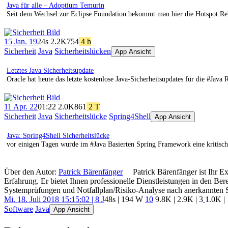
Java für alle – Adoptium Temurin
Seit dem Wechsel zur Eclipse Foundation bekommt man hier die Hotspot Relea
15 Jan. 19
24s
2.2K
754
4 h
Sicherheit
Java
Sicherheitslücken
App Ansicht
Letztes Java Sicherheitsupdate
Oracle hat heute das letzte kostenlose Java-Sicherheitsupdates für die #Java 
11 Apr. 22
01:22
2.0K
861
2 T
Sicherheit
Java
Sicherheitslücke
Spring4Shell
App Ansicht
Java: Spring4Shell Sicherheitslücke
vor einigen Tagen wurde im #Java Basierten Spring Framework eine kritische
Über den Autor:
Patrick Bärenfänger
Patrick Bärenfänger ist Ihr E
Erfahrung. Er bietet Ihnen professionelle Dienstleistungen in den B
Systemprüfungen und Notfallplan/Risiko-Analyse nach anerkannten 
Mi. 18. Juli 2018 15:15:02 | 8 J
48s | 194 W
10
9.8K
|
2.9K
|
3
1.0K
|
Software
Java
App Ansicht