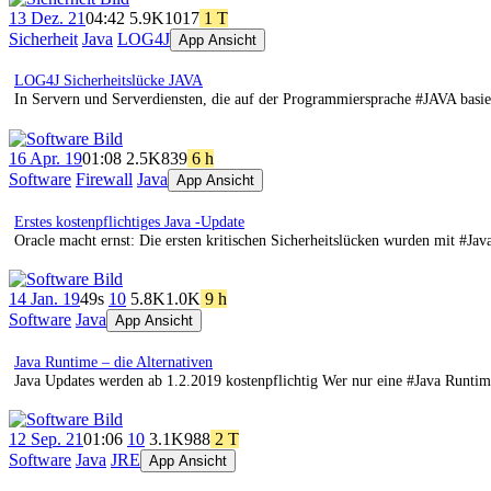
13 Dez. 21
04:42
5.9K
1017
1 T
Sicherheit
Java
LOG4J
App Ansicht
LOG4J Sicherheitslücke JAVA
In Servern und Serverdiensten, die auf der Programmiersprache #JAVA basier
16 Apr. 19
01:08
2.5K
839
6 h
Software
Firewall
Java
App Ansicht
Erstes kostenpflichtiges Java -Update
Oracle macht ernst: Die ersten kritischen Sicherheitslücken wurden mit #Jav
14 Jan. 19
49s
10
5.8K
1.0K
9 h
Software
Java
App Ansicht
Java Runtime – die Alternativen
Java Updates werden ab 1.2.2019 kostenpflichtig Wer nur eine #Java Runtim
12 Sep. 21
01:06
10
3.1K
988
2 T
Software
Java
JRE
App Ansicht