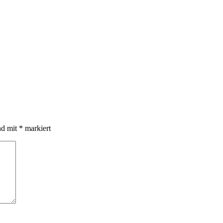
nd mit
*
markiert