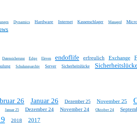
Hardware
Internet
Micro
Dynamics
Kassenschlager
tungen
Managed
ows
endoflife
Exchange
erfreulich
Edge
Datensicherung
Eleven
Sicherheitslück
hulung
Server
Sicherheitslücke
Schulungsarchiv
O
bruar 26
Januar 26
November 25
Dezember 25
Dezember 24
November 24
Septem
Oktober 24
Januar 25
19
2017
2018