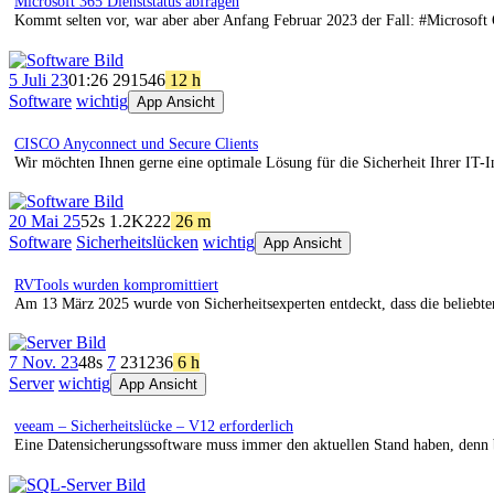
Microsoft 365 Dienststatus abfragen
Kommt selten vor, war aber aber Anfang Februar 2023 der Fall: #Microsoft 
5 Juli 23
01:26
291
546
12 h
Software
wichtig
App Ansicht
CISCO Anyconnect und Secure Clients
Wir möchten Ihnen gerne eine optimale Lösung für die Sicherheit Ihrer IT-I
20 Mai 25
52s
1.2K
222
26 m
Software
Sicherheitslücken
wichtig
App Ansicht
RVTools wurden kompromittiert
Am 13 März 2025 wurde von Sicherheitsexperten entdeckt, dass die beliebt
7 Nov. 23
48s
7
231
236
6 h
Server
wichtig
App Ansicht
veeam – Sicherheitslücke – V12 erforderlich
Eine Datensicherungssoftware muss immer den aktuellen Stand haben, denn b