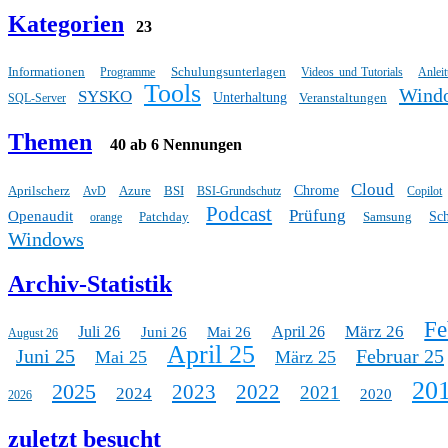
Kategorien
23
Informationen
Schulungsunterlagen
Programme
Videos und Tutorials
Anlei
Tools
Wind
SYSKO
Unterhaltung
Veranstaltungen
SQL-Server
Themen
40 ab 6 Nennungen
Cloud
Aprilscherz
Azure
BSI
Chrome
AvD
BSI-Grundschutz
Copilot
Podcast
Prüfung
Openaudit
Patchday
Samsung
Sc
orange
Windows
Archiv-Statistik
Fe
März 26
Juli 26
April 26
Juni 26
Mai 26
August 26
April 25
Juni 25
Februar 25
Mai 25
März 25
20
2025
2023
2022
2021
2024
2020
2026
zuletzt besucht