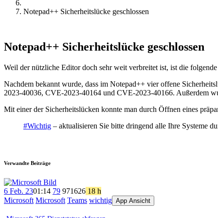
Notepad++ Sicherheitslücke geschlossen
Notepad++ Sicherheitslücke geschlossen
Weil der nützliche Editor doch sehr weit verbreitet ist, ist die folgen
Nachdem bekannt wurde, dass im Notepad++ vier offene Sicherheitslü
2023-40036, CVE-2023-40164 und CVE-2023-40166. Außerdem wurde d
Mit einer der Sicherheitslücken konnte man durch Öffnen eines prä
#Wichtig
– aktualisieren Sie bitte dringend alle Ihre Systeme d
Verwandte Beiträge
6 Feb. 23
01:14
79
971
626
18 h
Microsoft
Microsoft
Teams
wichtig
App Ansicht