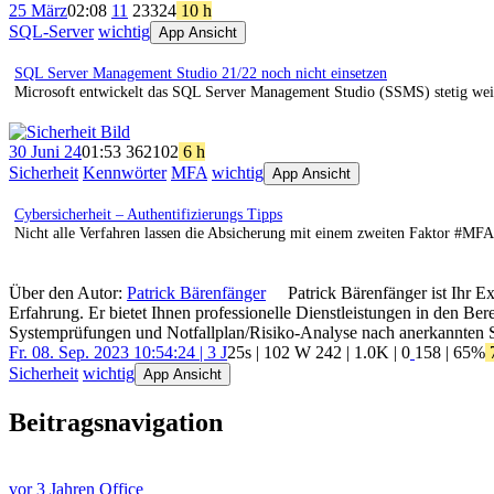
25 März
02:08
11
233
24
10 h
SQL-Server
wichtig
App Ansicht
SQL Server Management Studio 21/22 noch nicht einsetzen
Microsoft entwickelt das SQL Server Management Studio (SSMS) stetig weit
30 Juni 24
01:53
362
102
6 h
Sicherheit
Kennwörter
MFA
wichtig
App Ansicht
Cybersicherheit – Authentifizierungs Tipps
Nicht alle Verfahren lassen die Absicherung mit einem zweiten Faktor #MFA 
Über den Autor:
Patrick Bärenfänger
Patrick Bärenfänger ist Ihr E
Erfahrung. Er bietet Ihnen professionelle Dienstleistungen in den B
Systemprüfungen und Notfallplan/Risiko-Analyse nach anerkannten 
Fr. 08. Sep. 2023 10:54:24 | 3 J
25s | 102 W
242
|
1.0K
|
0
158
| 65%
7
Sicherheit
wichtig
App Ansicht
Beitragsnavigation
vor 3 Jahren
Office