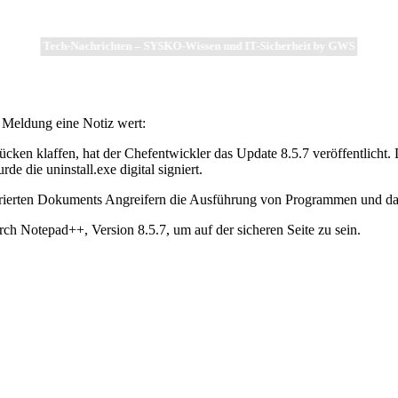
Tech-Nachrichten – SYSKO-Wissen und IT-Sicherheit by GWS
de Meldung eine Notiz wert:
cken klaffen, hat der Chefentwickler das Update 8.5.7 veröffentlich
ie uninstall.exe digital signiert.
parierten Dokuments Angreifern die Ausführung von Programmen und dam
urch Notepad++, Version 8.5.7, um auf der sicheren Seite zu sein.