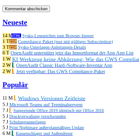
Neueste
14 h
HTML
Sysko-Lesezeichen zum Browser-Import
1 T
Compliance Paket (nur mit gültiger Subscription)
ZIP
3 T
ZIP
Sysko-Unterlagen-Anleitungen-Details
6 T
OpenAudit unterstützt jetzt das Importformat der App App List
KI Werkzeug keine Abkürzung: Wie das GWS Complianc
1 W
2 W
OpenAudit Classic Hard-/Software-Inventar App
2 W
Jetzt verfügbar: Das GWS Compliance-Paket
Populär
Windows Versionen Zeitleiste
11 M
5 J
Microsoft Teams auf Terminalservern
7 J
Supportende Office 2019 identisch mit Office 2016
5 J
Druckverwaltung verschwunden
7 J
Schulungsunterlagen
5 J
Print Nightmare außerplanmäßiges Update
6 M
Kassenschlager und Außendienst