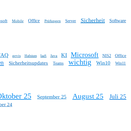
Sicherheit
Office
Software
soft
Mobile
Prüfungen
Server
Microsoft
FAQ
KI
Office
gevis
Java
NIS2
Hafnium
IaaS
wichtig
en
Win10
Sicherheitsupdates
Teams
Win11
ktober 25
August 25
Juli 25
September 25
ber 24