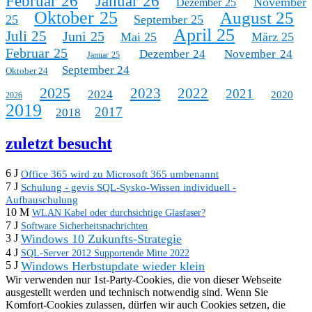
Februar 26
Januar 26
November
Dezember 25
Oktober 25
August 25
25
September 25
April 25
Juli 25
Juni 25
Mai 25
März 25
Februar 25
Dezember 24
November 24
Januar 25
September 24
Oktober 24
2025
2023
2022
2021
2024
2020
2026
2019
2017
2018
zuletzt besucht
6 J
Office 365 wird zu Microsoft 365 umbenannt
7 J
Schulung - gevis SQL-Sysko-Wissen individuell -
Aufbauschulung
10 M
WLAN Kabel oder durchsichtige Glasfaser?
7 J
Software Sicherheitsnachrichten
Windows 10 Zukunfts-Strategie
3 J
4 J
SQL-Server 2012 Supportende Mitte 2022
Windows Herbstupdate wieder klein
5 J
Wir verwenden nur 1st-Party-Cookies, die von dieser Webseite
ausgestellt werden und technisch notwendig sind. Wenn Sie
Komfort-Cookies zulassen, dürfen wir auch Cookies setzen, die