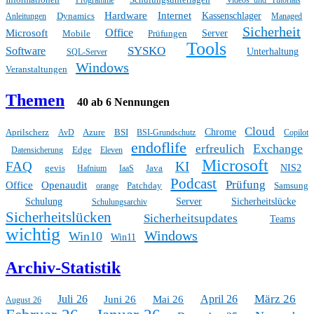
Hardware
Internet
Dynamics
Kassenschlager
Anleitungen
Managed
Sicherheit
Office
Microsoft
Mobile
Prüfungen
Server
Tools
SYSKO
Software
Unterhaltung
SQL-Server
Windows
Veranstaltungen
Themen
40 ab 6 Nennungen
Cloud
Aprilscherz
Azure
BSI
Chrome
AvD
BSI-Grundschutz
Copilot
endoflife
Exchange
erfreulich
Edge
Datensicherung
Eleven
Microsoft
FAQ
KI
gevis
Java
NIS2
Hafnium
IaaS
Podcast
Prüfung
Office
Openaudit
Patchday
Samsung
orange
Schulung
Server
Sicherheitslücke
Schulungsarchiv
Sicherheitslücken
Sicherheitsupdates
Teams
wichtig
Windows
Win10
Win11
Archiv-Statistik
März 26
Juli 26
April 26
Juni 26
Mai 26
August 26