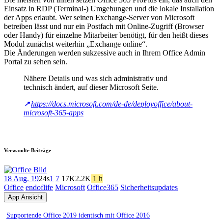
Einsatz in RDP (Terminal-) Umgebungen und die lokale Installation
der Apps erlaubt. Wer seinen Exchange-Server von Microsoft
betreiben lässt und nur ein Postfach mit Online-Zugriff (Browser
oder Handy) für einzelne Mitarbeiter benötigt, für den heißt dieses
Modul zunächst weiterhin „Exchange online“.
Die Änderungen werden sukzessive auch in Ihrem Office Admin
Portal zu sehen sein.
Nähere Details und was sich administrativ und
technisch ändert, auf dieser Microsoft Seite.
https://docs.microsoft.com/de-de/deployoffice/about-
microsoft-365-apps
Verwandte Beiträge
18 Aug. 19
24s
1
7
17K
2.2K
1 h
Office
endoflife
Microsoft
Office365
Sicherheitsupdates
App Ansicht
Supportende Office 2019 identisch mit Office 2016