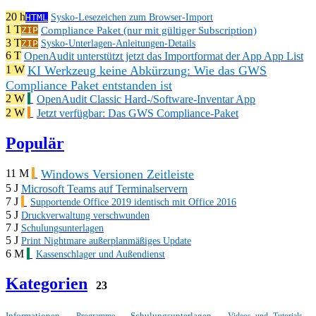
20 h
HTML
Sysko-Lesezeichen zum Browser-Import
1 T
Compliance Paket (nur mit gültiger Subscription)
ZIP
3 T
ZIP
Sysko-Unterlagen-Anleitungen-Details
6 T
OpenAudit unterstützt jetzt das Importformat der App App List
KI Werkzeug keine Abkürzung: Wie das GWS
1 W
Compliance Paket entstanden ist
2 W
OpenAudit Classic Hard-/Software-Inventar App
2 W
Jetzt verfügbar: Das GWS Compliance-Paket
Populär
Windows Versionen Zeitleiste
11 M
5 J
Microsoft Teams auf Terminalservern
7 J
Supportende Office 2019 identisch mit Office 2016
5 J
Druckverwaltung verschwunden
7 J
Schulungsunterlagen
5 J
Print Nightmare außerplanmäßiges Update
6 M
Kassenschlager und Außendienst
Kategorien
23
Informationen
Schulungsunterlagen
Programme
Videos und Tutorials