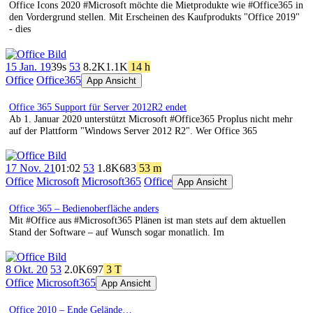
Office Icons 2020 #Microsoft möchte die Mietprodukte wie #Office365 in
den Vordergrund stellen. Mit Erscheinen des Kaufprodukts "Office 2019"
- dies
15 Jan. 19
39s
53
8.2K
1.1K
14 h
Office
Office365
App Ansicht
Office 365 Support für Server 2012R2 endet
Ab 1. Januar 2020 unterstützt Microsoft #Office365 Proplus nicht mehr
auf der Plattform "Windows Server 2012 R2". Wer Office 365
17 Nov. 21
01:02
53
1.8K
683
53 m
Office
Microsoft
Microsoft365
Office
App Ansicht
Office 365 – Bedienoberfläche anders
Mit #Office aus #Microsoft365 Plänen ist man stets auf dem aktuellen
Stand der Software – auf Wunsch sogar monatlich. Im
8 Okt. 20
53
2.0K
697
3 T
Office
Microsoft365
App Ansicht
Office 2010 – Ende Gelände…