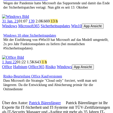
Wegen der Pandemie hatte Microsoft das Supportende und damit das Ende
der Sicherheitspatches vertagt. Nun gibt es seit 13. Oktober
31 Jan. 21
01:07
139
2.0K
669
13 h
Windows
Microsoft365
Sicherheitsupdates
Win10
App Ansicht
Windows 10 ohne Sicherheitsupdates
Mit der Einführung von #Win10 hat Microsoft auf das Modell umgestellt,
2x pro Jahr Funktionsupdates zu liefern (bei monatlichen
#Sicherheitsupdates).
1 Juni 22
01:22
1.5K
643
1 h
Office
Hafnium
Office365
Risiko
Windows
App Ansicht
Risiko-Beurteilung Office Kaufversionen
Dass Microsoft die Strategie "Cloud only" forciert, weiß man seit
längerem. Da die Entwicklung und Absicherung primär für die
Onlinedienste
Über den Autor:
Patrick Bärenfänger
Patrick Bärenfänger ist Ihr
Experte für IT-Sicherheit und IT-Systeme mit TÜV-Zertifizierungen
als IT-Security Manager und -Auditor mit mehr als 35 Jahren IT-