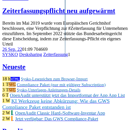
Zeiterfassungspflicht neu aufgewärmt
Bereits im Mai 2019 wurde vom Europäischen Gerichtshof
beschlossen, eine Verpflichtung zur #Zeiterfassung für Unternehmen
einzuführen. Im September 2022 stützte das Bundesarbeitsgericht
diese Entscheidung, indem zur Zeiterfassungs-Pflicht ein eigenes
Urteil
26 Sep. 22
01:09
704
669
SYSKO
Desksharing
Zeiterfassung
1
Neueste
18 h
HTML
Sysko-Lesezeichen zum Browser-Import
1 T
Compliance Paket (nur mit gültiger Subscription)
ZIP
3 T
ZIP
Sysko-Unterlagen-Anleitungen-Details
6 T
OpenAudit unterstützt jetzt das Importformat der App App List
KI Werkzeug keine Abkürzung: Wie das GWS
1 W
Compliance Paket entstanden ist
2 W
OpenAudit Classic Hard-/Software-Inventar App
2 W
Jetzt verfügbar: Das GWS Compliance-Paket