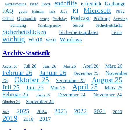
endoflife
Exchange
erfreulich
Edge
Datensicherung
Eleven
Microsoft
FAQ
KI
gevis
Java
NIS2
Hafnium
IaaS
Podcast
Prüfung
Office
Openaudit
Patchday
Samsung
orange
Schulung
Server
Sicherheitslücke
Schulungsarchiv
Sicherheitslücken
Sicherheitsupdates
Teams
wichtig
Windows
Win10
Win11
Archiv-Statistik
März 26
Juli 26
April 26
Juni 26
Mai 26
August 26
Februar 26
Januar 26
November
Dezember 25
Oktober 25
August 25
25
September 25
April 25
Juli 25
Juni 25
Mai 25
März 25
Februar 25
Dezember 24
November 24
Januar 25
September 24
Oktober 24
2025
2023
2022
2021
2024
2020
2026
2019
2017
2018