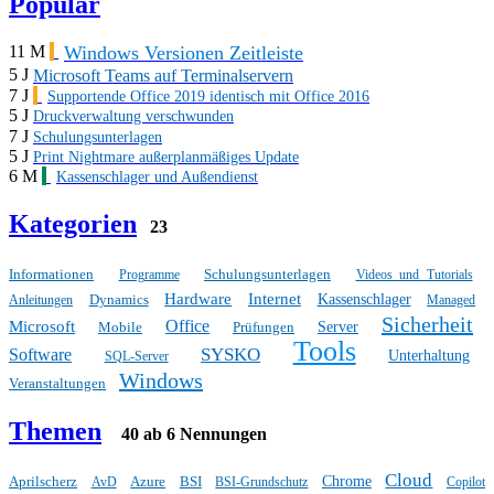
Populär
Windows Versionen Zeitleiste
11 M
5 J
Microsoft Teams auf Terminalservern
7 J
Supportende Office 2019 identisch mit Office 2016
5 J
Druckverwaltung verschwunden
7 J
Schulungsunterlagen
5 J
Print Nightmare außerplanmäßiges Update
6 M
Kassenschlager und Außendienst
Kategorien
23
Informationen
Schulungsunterlagen
Programme
Videos und Tutorials
Hardware
Internet
Dynamics
Kassenschlager
Anleitungen
Managed
Sicherheit
Office
Microsoft
Mobile
Prüfungen
Server
Tools
SYSKO
Software
Unterhaltung
SQL-Server
Windows
Veranstaltungen
Themen
40 ab 6 Nennungen
Cloud
Aprilscherz
Azure
BSI
Chrome
AvD
BSI-Grundschutz
Copilot