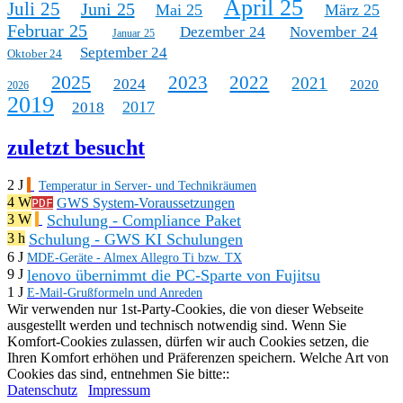
April 25
Juli 25
Juni 25
Mai 25
März 25
Februar 25
Dezember 24
November 24
Januar 25
September 24
Oktober 24
2025
2023
2022
2021
2024
2020
2026
2019
2017
2018
zuletzt besucht
2 J
Temperatur in Server- und Technikräumen
4 W
GWS System-Voraussetzungen
PDF
Schulung - Compliance Paket
3 W
Schulung - GWS KI Schulungen
3 h
6 J
MDE-Geräte - Almex Allegro Ti bzw. TX
lenovo übernimmt die PC-Sparte von Fujitsu
9 J
1 J
E-Mail-Grußformeln und Anreden
Wir verwenden nur 1st-Party-Cookies, die von dieser Webseite
ausgestellt werden und technisch notwendig sind. Wenn Sie
Komfort-Cookies zulassen, dürfen wir auch Cookies setzen, die
Ihren Komfort erhöhen und Präferenzen speichern. Welche Art von
Cookies das sind, entnehmen Sie bitte::
Datenschutz
Impressum