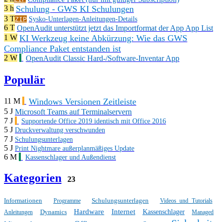
Schulung - GWS KI Schulungen
3 h
3 T
ZIP
Sysko-Unterlagen-Anleitungen-Details
6 T
OpenAudit unterstützt jetzt das Importformat der App App List
KI Werkzeug keine Abkürzung: Wie das GWS
1 W
Compliance Paket entstanden ist
2 W
OpenAudit Classic Hard-/Software-Inventar App
Populär
Windows Versionen Zeitleiste
11 M
5 J
Microsoft Teams auf Terminalservern
7 J
Supportende Office 2019 identisch mit Office 2016
5 J
Druckverwaltung verschwunden
7 J
Schulungsunterlagen
5 J
Print Nightmare außerplanmäßiges Update
6 M
Kassenschlager und Außendienst
Kategorien
23
Informationen
Schulungsunterlagen
Programme
Videos und Tutorials
Hardware
Internet
Dynamics
Kassenschlager
Anleitungen
Managed