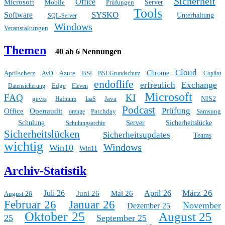
Sicherheit
Office
Microsoft
Mobile
Prüfungen
Server
Tools
SYSKO
Software
Unterhaltung
SQL-Server
Windows
Veranstaltungen
Themen
40 ab 6 Nennungen
Cloud
Aprilscherz
Azure
BSI
Chrome
AvD
BSI-Grundschutz
Copilot
endoflife
Exchange
erfreulich
Edge
Datensicherung
Eleven
Microsoft
FAQ
KI
gevis
Java
NIS2
Hafnium
IaaS
Podcast
Prüfung
Office
Openaudit
Patchday
Samsung
orange
Schulung
Server
Sicherheitslücke
Schulungsarchiv
Sicherheitslücken
Sicherheitsupdates
Teams
wichtig
Windows
Win10
Win11
Archiv-Statistik
März 26
Juli 26
April 26
Juni 26
Mai 26
August 26
Februar 26
Januar 26
November
Dezember 25
Oktober 25
August 25
25
September 25