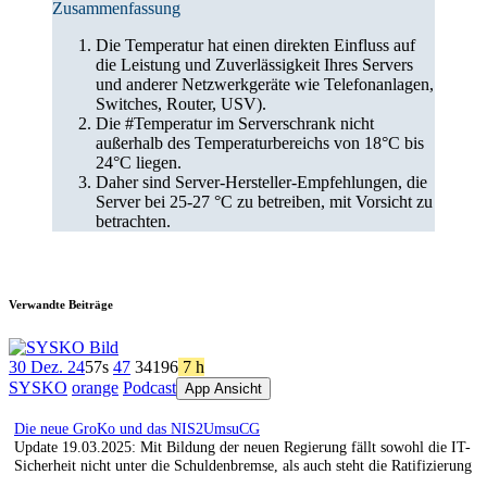
Zusammenfassung
Die Temperatur hat einen direkten Einfluss auf
die Leistung und Zuverlässigkeit Ihres Servers
und anderer Netzwerkgeräte wie Telefonanlagen,
Switches, Router, USV).
Die #Temperatur im Serverschrank nicht
außerhalb des Temperaturbereichs von 18°C bis
24°C liegen.
Daher sind Server-Hersteller-Empfehlungen, die
Server bei 25-27 °C zu betreiben, mit Vorsicht zu
betrachten.
Verwandte Beiträge
30 Dez. 24
57s
47
341
96
7 h
SYSKO
orange
Podcast
App Ansicht
Die neue GroKo und das NIS2UmsuCG
Update 19.03.2025: Mit Bildung der neuen Regierung fällt sowohl die IT-
Sicherheit nicht unter die Schuldenbremse, als auch steht die Ratifizierung