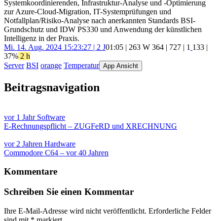
Systemkoordinierenden, Infrastruktur-Analyse und -Optimierung
zur Azure-Cloud-Migration, IT-Systemprüfungen und
Notfallplan/Risiko-Analyse nach anerkannten Standards BSI-
Grundschutz und IDW PS330 und Anwendung der künstlichen
Intelligenz in der Praxis.
Mi. 14. Aug. 2024 15:23:27 | 2 J
01:05 | 263 W
364
|
727
|
1
133
|
37%
2 h
Server
BSI
orange
Temperatur
App Ansicht
Beitragsnavigation
vor 1 Jahr
Software
E-Rechnungspflicht – ZUGFeRD und XRECHNUNG
vor 2 Jahren
Hardware
Commodore C64 – vor 40 Jahren
Kommentare
Schreiben Sie einen Kommentar
Ihre E-Mail-Adresse wird nicht veröffentlicht.
Erforderliche Felder
sind mit
*
markiert