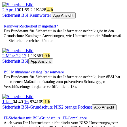
2 Apr. 19
01:59
2.1K
828
4 h
Sicherheit
BSI
Kennwörter
App Ansicht
Kennwort-Sicherheit mangelhaft?
Das Bundesamt für Sicherheit in der Informationstechnik gibt in den
Grundschutz-Katalogen Anweisungen, wie Unternehmen ein Mindestmaß
an Sicherheit erreichen können.
2 März 22
17
1.1K
561
9 h
Sicherheit
BSI
App Ansicht
BSI Maßnahmenkatalog Ransomware
Das Bundesamt für Sicherheit in der Informationstechnik, kurz #BSI hat
einen neuen Maßnahmenkatalog zum präventiven Schutz gegen
Verschlüsselungs-Trojaner veröffentlicht. Das
1 Jan.
04:40
16
834
109
1 h
Sicherheit
BSI-Grundschutz
NIS2
orange
Podcast
App Ansicht
IT-Sicherheit mit BSI-Grundschutz, IT-Compliance
Auch wenn Ihr Unternehmen nicht direkt vom NIS2-Umsetzungsgesetz