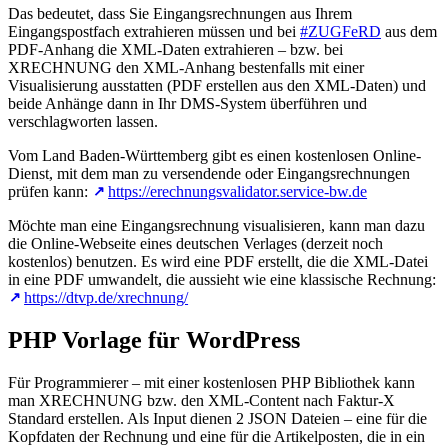
Das bedeutet, dass Sie Eingangsrechnungen aus Ihrem
Eingangspostfach extrahieren müssen und bei
#ZUGFeRD
aus dem
PDF-Anhang die XML-Daten extrahieren – bzw. bei
XRECHNUNG den XML-Anhang bestenfalls mit einer
Visualisierung ausstatten (PDF erstellen aus den XML-Daten) und
beide Anhänge dann in Ihr DMS-System überführen und
verschlagworten lassen.
Vom Land Baden-Württemberg gibt es einen kostenlosen Online-
Dienst, mit dem man zu versendende oder Eingangsrechnungen
prüfen kann:
https://erechnungsvalidator.service-bw.de
Möchte man eine Eingangsrechnung visualisieren, kann man dazu
die Online-Webseite eines deutschen Verlages (derzeit noch
kostenlos) benutzen. Es wird eine PDF erstellt, die die XML-Datei
in eine PDF umwandelt, die aussieht wie eine klassische Rechnung:
https://dtvp.de/xrechnung/
PHP Vorlage für WordPress
Für Programmierer – mit einer kostenlosen PHP Bibliothek kann
man XRECHNUNG bzw. den XML-Content nach Faktur-X
Standard erstellen. Als Input dienen 2 JSON Dateien – eine für die
Kopfdaten der Rechnung und eine für die Artikelposten, die in ein