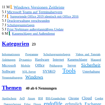
Windows Versionen Zeitleiste
11 M
5 J
Microsoft Teams auf Terminalservern
7 J
Supportende Office 2019 identisch mit Office 2016
5 J
Druckverwaltung verschwunden
7 J
Schulungsunterlagen
5 J
Print Nightmare außerplanmäßiges Update
6 M
Kassenschlager und Außendienst
Kategorien
23
Informationen
Schulungsunterlagen
Programme
Videos und Tutorials
Hardware
Internet
Dynamics
Kassenschlager
Anleitungen
Managed
Sicherheit
Office
Microsoft
Mobile
Prüfungen
Server
Tools
SYSKO
Software
Unterhaltung
SQL-Server
Windows
Veranstaltungen
Themen
40 ab 6 Nennungen
Cloud
Aprilscherz
Azure
BSI
Chrome
AvD
BSI-Grundschutz
Copilot
endoflife
Exchange
erfreulich
Edge
Datensicherung
Eleven