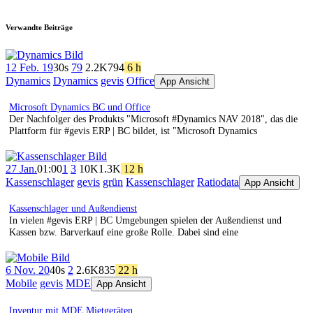
Verwandte Beiträge
12 Feb. 19
30s
79
2.2K
794
6 h
Dynamics
Dynamics
gevis
Office
App Ansicht
Microsoft Dynamics BC und Office
Der Nachfolger des Produkts "Microsoft #Dynamics NAV 2018", das die
Plattform für #gevis ERP | BC bildet, ist "Microsoft Dynamics
27 Jan.
01:00
1
3
10K
1.3K
12 h
Kassenschlager
gevis
grün
Kassenschlager
Ratiodata
App Ansicht
Kassenschlager und Außendienst
In vielen #gevis ERP | BC Umgebungen spielen der Außendienst und
Kassen bzw. Barverkauf eine große Rolle. Dabei sind eine
6 Nov. 20
40s
2
2.6K
835
22 h
Mobile
gevis
MDE
App Ansicht
Inventur mit MDE Mietgeräten