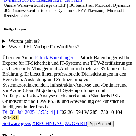
Dynamics 365 BC Lizenzierung in der Praxis
Unsere Warenwirtschaft #gevis ERP | BC basiert auf Microsoft Dynamics
365 Business Central (ehemals Dynamics #NAV, Navision). Microsoft
lizensiert dabei
Häufige Fragen
Worum geht es?
Was ist PHP Vorlage für WordPress?
Über den Autor:
Patrick Bärenfänger
Patrick Bärenfänger ist Ihr
Experte für IT-Sicherheit und IT-Systeme mit TÜV-Zertifizierungen
als IT-Security Manager und -Auditor mit mehr als 35 Jahren IT-
Erfahrung. Er bietet Ihnen professionelle Dienstleistungen in den
Bereichen: Ausbildung und Zertifizierung von
Systemkoordinierenden, Infrastruktur-Analyse und -Optimierung
zur Azure-Cloud-Migration, IT-Systemprüfungen und
Notfallplan/Risiko-Analyse nach anerkannten Standards BSI-
Grundschutz und IDW PS330 und Anwendung der künstlichen
Intelligenz in der Praxis.
Di. 08. Juli 2025 13:53:14 | 1 J
02:26 | 594 W
285
|
730
|
0
104
|
36%
8 h
Software
gevis
XRECHNUNG
ZUGFeRD
App Ansicht