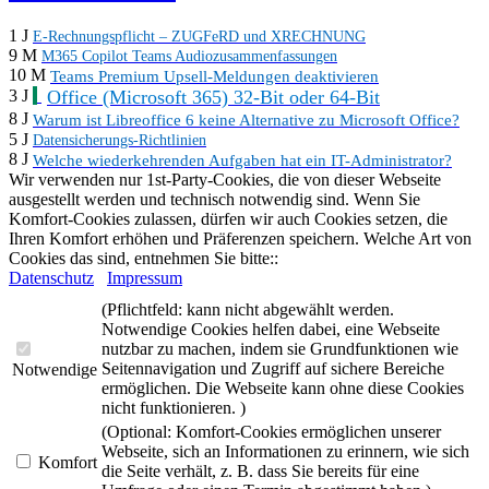
1 J
E-Rechnungspflicht – ZUGFeRD und XRECHNUNG
9 M
M365 Copilot Teams Audiozusammenfassungen
10 M
Teams Premium Upsell-Meldungen deaktivieren
Office (Microsoft 365) 32-Bit oder 64-Bit
3 J
8 J
Warum ist Libreoffice 6 keine Alternative zu Microsoft Office?
5 J
Datensicherungs-Richtlinien
8 J
Welche wiederkehrenden Aufgaben hat ein IT-Administrator?
Wir verwenden nur 1st-Party-Cookies, die von dieser Webseite
ausgestellt werden und technisch notwendig sind. Wenn Sie
Komfort-Cookies zulassen, dürfen wir auch Cookies setzen, die
Ihren Komfort erhöhen und Präferenzen speichern. Welche Art von
Cookies das sind, entnehmen Sie bitte::
Datenschutz
Impressum
(Pflichtfeld: kann nicht abgewählt werden.
Notwendige Cookies helfen dabei, eine Webseite
nutzbar zu machen, indem sie Grundfunktionen wie
Seitennavigation und Zugriff auf sichere Bereiche
Notwendige
ermöglichen. Die Webseite kann ohne diese Cookies
nicht funktionieren. )
(Optional: Komfort-Cookies ermöglichen unserer
Webseite, sich an Informationen zu erinnern, wie sich
Komfort
die Seite verhält, z. B. dass Sie bereits für eine