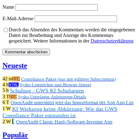
Name
E-Mail-Adresse
Durch das Absenden des Kommentars werden die eingegebenen
Daten zur Bearbeitung und Anzeige des Kommentars
gespeichert. Weitere Informationen in der
Datenschutzerklärung
Neueste
42 m
Compliance Paket (nur mit gültiger Subscription)
ZIP
4 h
HTML
Sysko-Lesezeichen zum Browser-Import
Schulung - GWS KI Schulungen
5 h
3 T
ZIP
Sysko-Unterlagen-Anleitungen-Details
6 T
OpenAudit unterstützt jetzt das Importformat der App App List
KI Werkzeug keine Abkürzung: Wie das GWS
1 W
Compliance Paket entstanden ist
2 W
OpenAudit Classic Hard-/Software-Inventar App
Populär