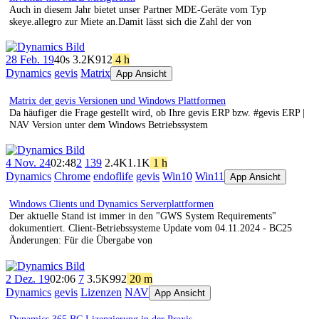
Auch in diesem Jahr bietet unser Partner MDE-Geräte vom Typ
skeye.allegro zur Miete an.Damit lässt sich die Zahl der von
28 Feb. 19
40s
3.2K
912
4 h
Dynamics
gevis
Matrix
App Ansicht
Matrix der gevis Versionen und Windows Plattformen
Da häufiger die Frage gestellt wird, ob Ihre gevis ERP bzw. #gevis ERP |
NAV Version unter dem Windows Betriebssystem
4 Nov. 24
02:48
2
139
2.4K
1.1K
1 h
Dynamics
Chrome
endoflife
gevis
Win10
Win11
App Ansicht
Windows Clients und Dynamics Serverplattformen
Der aktuelle Stand ist immer in den "GWS System Requirements"
dokumentiert. Client-Betriebssysteme Update vom 04.11.2024 - BC25
Änderungen: Für die Übergabe von
2 Dez. 19
02:06
7
3.5K
992
20 m
Dynamics
gevis
Lizenzen
NAV
App Ansicht