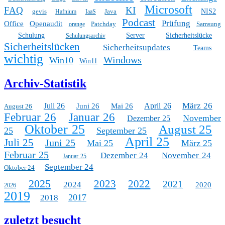
Microsoft
FAQ
KI
gevis
Java
NIS2
Hafnium
IaaS
Podcast
Prüfung
Office
Openaudit
Patchday
Samsung
orange
Schulung
Server
Sicherheitslücke
Schulungsarchiv
Sicherheitslücken
Sicherheitsupdates
Teams
wichtig
Windows
Win10
Win11
Archiv-Statistik
März 26
Juli 26
April 26
Juni 26
Mai 26
August 26
Februar 26
Januar 26
November
Dezember 25
Oktober 25
August 25
25
September 25
April 25
Juli 25
Juni 25
Mai 25
März 25
Februar 25
Dezember 24
November 24
Januar 25
September 24
Oktober 24
2025
2023
2022
2021
2024
2020
2026
2019
2017
2018
zuletzt besucht