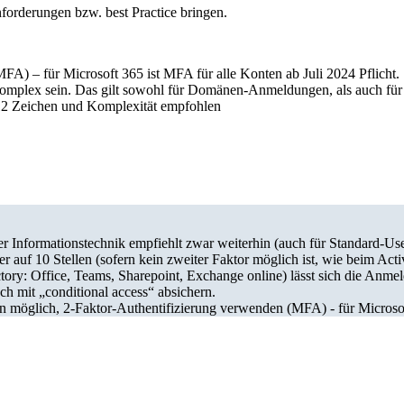
nforderungen bzw. best Practice bringen.
A) – für Microsoft 365 ist MFA für alle Konten ab Juli 2024 Pflicht.
komplex sein. Das gilt sowohl für Domänen-Anmeldungen, als auch für
2 Zeichen und Komplexität empfohlen
er Informationstechnik empfiehlt zwar weiterhin (auch für Standard-Use
aber auf 10 Stellen (sofern kein zweiter Faktor möglich ist, wie beim 
ory: Office, Teams, Sharepoint, Exchange online) lässt sich die Anme
 mit „conditional access“ absichern.
 möglich, 2-Faktor-Authentifizierung verwenden (MFA) - für Microsoft