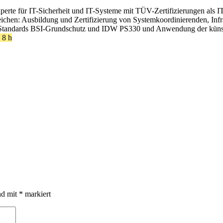
xperte für IT-Sicherheit und IT-Systeme mit TÜV-Zertifizierungen als I
ereichen: Ausbildung und Zertifizierung von Systemkoordinierenden, In
Standards BSI-Grundschutz und IDW PS330 und Anwendung der künstlic
8 h
nd mit
*
markiert