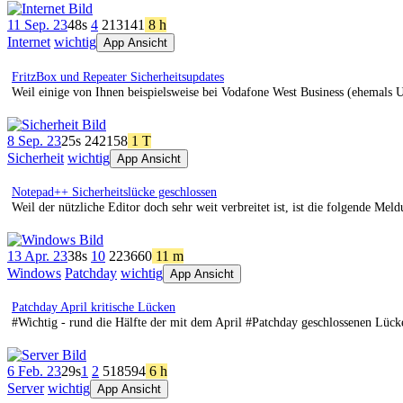
11 Sep. 23
48s
4
213
141
8 h
Internet
wichtig
App Ansicht
FritzBox und Repeater Sicherheitsupdates
Weil einige von Ihnen beispielsweise bei Vodafone West Business (ehemals
8 Sep. 23
25s
242
158
1 T
Sicherheit
wichtig
App Ansicht
Notepad++ Sicherheitslücke geschlossen
Weil der nützliche Editor doch sehr weit verbreitet ist, ist die folgende M
13 Apr. 23
38s
10
223
660
11 m
Windows
Patchday
wichtig
App Ansicht
Patchday April kritische Lücken
#Wichtig - rund die Hälfte der mit dem April #Patchday geschlossenen Lück
6 Feb. 23
29s
1
2
518
594
6 h
Server
wichtig
App Ansicht