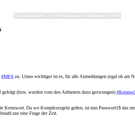
Tech-Nachrichten – SYSKO-Wissen und IT-Sicherheit by GWS
s
r
#MFA
zu. Umso wichtiger ist es, für alle Anmeldungen (egal ob am N
ruf gefolgt (bzw. wurden vom den Anbietern dazu gezwungen)
#Kennwö
te Kennwort. Da wo Komplexregeln gelten, ist nun Passwort1$ das me
bstahl nur eine Frage der Zeit.