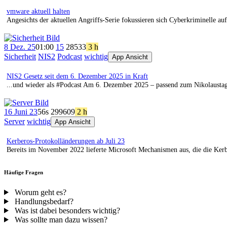
vmware aktuell halten
Angesichts der aktuellen Angriffs-Serie fokussieren sich Cyberkriminelle 
8 Dez. 25
01:00
15
285
33
3 h
Sicherheit
NIS2
Podcast
wichtig
App Ansicht
NIS2 Gesetz seit dem 6. Dezember 2025 in Kraft
...und wieder als #Podcast Am 6. Dezember 2025 – passend zum Nikolaust
16 Juni 23
56s
299
609
2 h
Server
wichtig
App Ansicht
Kerberos-Protokolländerungen ab Juli 23
Bereits im November 2022 lieferte Microsoft Mechanismen aus, die die Ke
Häufige Fragen
Worum geht es?
Handlungsbedarf?
Was ist dabei besonders wichtig?
Was sollte man dazu wissen?