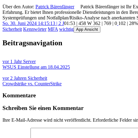
Über den Autor:
Patrick Bärenfänger
Patrick Bärenfänger ist Ihr E
Erfahrung. Er bietet Ihnen professionelle Dienstleistungen in den B
Systemprüfungen und Notfallplan/Risiko-Analyse nach anerkannten 
So. 30. Juni 2024 14:15:13 | 2 J
01:53 | 458 W
362
|
769
|
0
102
| 28%
Sicherheit
Kennwörter
MFA
wichtig
App Ansicht
Beitragsnavigation
vor 1 Jahr
Server
WSUS Einstellung am 18.04.2025
vor 2 Jahren
Sicherheit
Crowdstrike vs. CounterStrike
Kommentare
Schreiben Sie einen Kommentar
Ihre E-Mail-Adresse wird nicht veröffentlicht.
Erforderliche Felder si