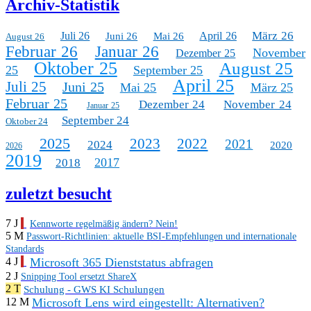
Archiv-Statistik
März 26
Juli 26
April 26
Juni 26
Mai 26
August 26
Februar 26
Januar 26
November
Dezember 25
Oktober 25
August 25
25
September 25
April 25
Juli 25
Juni 25
Mai 25
März 25
Februar 25
Dezember 24
November 24
Januar 25
September 24
Oktober 24
2025
2023
2022
2021
2024
2020
2026
2019
2017
2018
zuletzt besucht
7 J
Kennworte regelmäßig ändern? Nein!
5 M
Passwort-Richtlinien: aktuelle BSI-Empfehlungen und internationale
Standards
Microsoft 365 Dienststatus abfragen
4 J
2 J
Snipping Tool ersetzt ShareX
2 T
Schulung - GWS KI Schulungen
Microsoft Lens wird eingestellt: Alternativen?
12 M