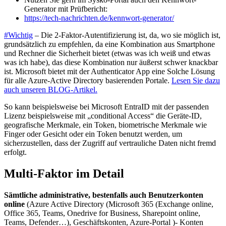
Generator mit Prüfbericht:
https://tech-nachrichten.de/kennwort-generator/
#Wichtig
– Die 2-Faktor-Autentifizierung ist, da, wo sie möglich ist,
grundsätzlich zu empfehlen, da eine Kombination aus Smartphone
und Rechner die Sicherheit bietet (etwas was ich weiß und etwas
was ich habe), das diese Kombination nur äußerst schwer knackbar
ist. Microsoft bietet mit der Authenticator App eine Solche Lösung
für alle Azure-Active Directory basierenden Portale.
Lesen Sie dazu
auch unseren BLOG-Artikel.
So kann beispielsweise bei Microsoft EntraID mit der passenden
Lizenz beispielsweise mit „conditional Access“ die Geräte-ID,
geografische Merkmale, ein Token, biometrische Merkmale wie
Finger oder Gesicht oder ein Token benutzt werden, um
sicherzustellen, dass der Zugriff auf vertrauliche Daten nicht fremd
erfolgt.
Multi-Faktor im Detail
Sämtliche administrative, bestenfalls auch Benutzerkonten
online
(Azure Active Directory (Microsoft 365 (Exchange online,
Office 365, Teams, Onedrive for Business, Sharepoint online,
Teams, Defender…), Geschäftskonten, Azure-Portal )- Konten