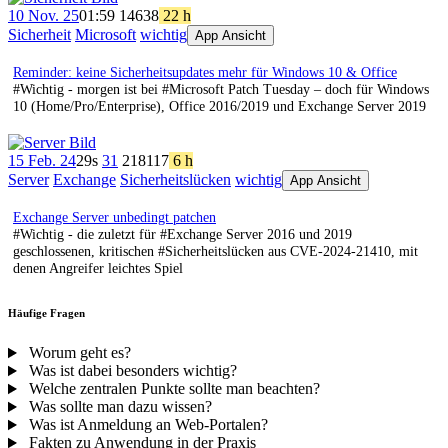
10 Nov. 25
01:59
146
38
22 h
Sicherheit
Microsoft
wichtig
App Ansicht
Reminder: keine Sicherheitsupdates mehr für Windows 10 & Office
#Wichtig - morgen ist bei #Microsoft Patch Tuesday – doch für Windows
10 (Home/Pro/Enterprise), Office 2016/2019 und Exchange Server 2019
15 Feb. 24
29s
31
218
117
6 h
Server
Exchange
Sicherheitslücken
wichtig
App Ansicht
Exchange Server unbedingt patchen
#Wichtig - die zuletzt für #Exchange Server 2016 und 2019
geschlossenen, kritischen #Sicherheitslücken aus CVE-2024-21410, mit
denen Angreifer leichtes Spiel
Häufige Fragen
Worum geht es?
Was ist dabei besonders wichtig?
Welche zentralen Punkte sollte man beachten?
Was sollte man dazu wissen?
Was ist Anmeldung an Web-Portalen?
Fakten zu Anwendung in der Praxis