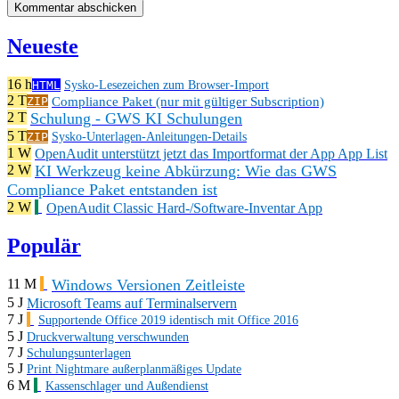
Neueste
16 h
HTML
Sysko-Lesezeichen zum Browser-Import
2 T
Compliance Paket (nur mit gültiger Subscription)
ZIP
Schulung - GWS KI Schulungen
2 T
5 T
ZIP
Sysko-Unterlagen-Anleitungen-Details
1 W
OpenAudit unterstützt jetzt das Importformat der App App List
KI Werkzeug keine Abkürzung: Wie das GWS
2 W
Compliance Paket entstanden ist
2 W
OpenAudit Classic Hard-/Software-Inventar App
Populär
Windows Versionen Zeitleiste
11 M
5 J
Microsoft Teams auf Terminalservern
7 J
Supportende Office 2019 identisch mit Office 2016
5 J
Druckverwaltung verschwunden
7 J
Schulungsunterlagen
5 J
Print Nightmare außerplanmäßiges Update
6 M
Kassenschlager und Außendienst