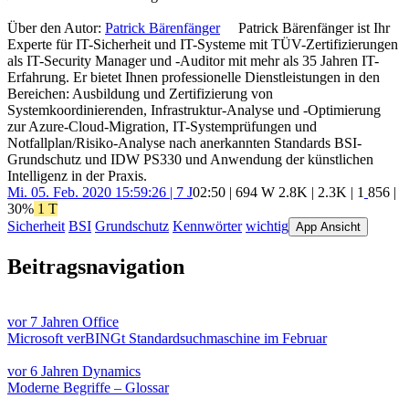
Über den Autor:
Patrick Bärenfänger
Patrick Bärenfänger ist Ihr
Experte für IT-Sicherheit und IT-Systeme mit TÜV-Zertifizierungen
als IT-Security Manager und -Auditor mit mehr als 35 Jahren IT-
Erfahrung. Er bietet Ihnen professionelle Dienstleistungen in den
Bereichen: Ausbildung und Zertifizierung von
Systemkoordinierenden, Infrastruktur-Analyse und -Optimierung
zur Azure-Cloud-Migration, IT-Systemprüfungen und
Notfallplan/Risiko-Analyse nach anerkannten Standards BSI-
Grundschutz und IDW PS330 und Anwendung der künstlichen
Intelligenz in der Praxis.
Mi. 05. Feb. 2020 15:59:26 | 7 J
02:50 | 694 W
2.8K
|
2.3K
|
1
856
|
30%
1 T
Sicherheit
BSI
Grundschutz
Kennwörter
wichtig
App Ansicht
Beitragsnavigation
vor 7 Jahren
Office
Microsoft verBINGt Standardsuchmaschine im Februar
vor 6 Jahren
Dynamics
Moderne Begriffe – Glossar