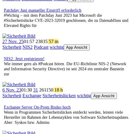
Patchday Juni manueller Eingriff erforderlich
#Wichtig – mit dem Patchday Juni 2023 hat Microsoft die
#Sicherheitslücke CVE-2023-32019 geschlossen, die zu Datenabfluss und
Elevated Rights für
27 Nov. 25
01:57
238
35
57 m
Sicherheit
NIS2
Podcast
wichtig
App Ansicht
NIS2: Jetzt registrieren!
Wie immer gern als #Podcast hören. Die EU-Richtlinie NIS-2 (Network
and Information Security Directive) ist seit 2024 ein zentraler Baustein
zur
6 Nov. 23
01:30
31
261
150
18 h
Sicherheit
Exchange
Sicherheitslücken
wichtig
App Ansicht
Exchange Server On-Prem Risiko hoch
Wenn in Programmen Sicherheitslücken entdeckt werden, leisten viele
Hersteller im Rahmen der Lebenszyklen von Software Sicherheitsupdates.
Aber: Syskos bzw. Admins