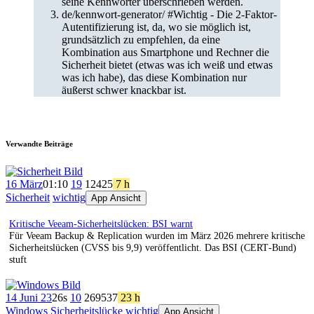
seine Kennwörter überschrieben werden.
de/kennwort-generator/ #Wichtig - Die 2-Faktor-
Autentifizierung ist, da, wo sie möglich ist,
grundsätzlich zu empfehlen, da eine
Kombination aus Smartphone und Rechner die
Sicherheit bietet (etwas was ich weiß und etwas
was ich habe), das diese Kombination nur
äußerst schwer knackbar ist.
Verwandte Beiträge
16 März
01:10
19
124
25
7 h
Sicherheit
wichtig
App Ansicht
Kritische Veeam‑Sicherheitslücken: BSI warnt
Für Veeam Backup & Replication wurden im März 2026 mehrere kritische
Sicherheitslücken (CVSS bis 9,9) veröffentlicht. Das BSI (CERT‑Bund)
stuft
14 Juni 23
26s
10
269
537
23 h
Windows
Sicherheitslücke
wichtig
App Ansicht