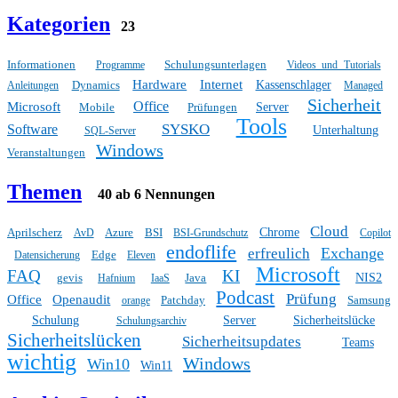
Kategorien
23
Informationen
Schulungsunterlagen
Programme
Videos und Tutorials
Hardware
Internet
Dynamics
Kassenschlager
Anleitungen
Managed
Sicherheit
Office
Microsoft
Mobile
Prüfungen
Server
Tools
SYSKO
Software
Unterhaltung
SQL-Server
Windows
Veranstaltungen
Themen
40 ab 6 Nennungen
Cloud
Aprilscherz
Azure
BSI
Chrome
AvD
BSI-Grundschutz
Copilot
endoflife
Exchange
erfreulich
Edge
Datensicherung
Eleven
Microsoft
FAQ
KI
gevis
Java
NIS2
Hafnium
IaaS
Podcast
Prüfung
Office
Openaudit
Patchday
Samsung
orange
Schulung
Server
Sicherheitslücke
Schulungsarchiv
Sicherheitslücken
Sicherheitsupdates
Teams
wichtig
Windows
Win10
Win11