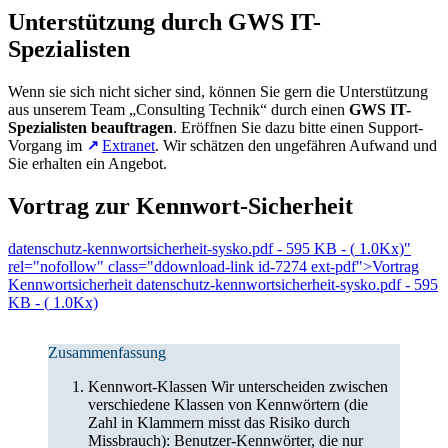
Unterstützung durch GWS IT-
Spezialisten
Wenn sie sich nicht sicher sind, können Sie gern die Unterstützung
aus unserem Team „Consulting Technik“ durch einen
GWS IT-
Spezialisten beauftragen
. Eröffnen Sie dazu bitte einen Support-
Vorgang im
Extranet
. Wir schätzen den ungefähren Aufwand und
Sie erhalten ein Angebot.
Vortrag zur Kennwort-Sicherheit
datenschutz-kennwortsicherheit-sysko.pdf -
595 KB
- (
1.0K
x)"
rel="nofollow" class="ddownload-link id-7274 ext-pdf">Vortrag
Kennwortsicherheit
datenschutz-kennwortsicherheit-sysko.pdf
-
595
KB
- (
1.0K
x)
Zusammenfassung
Kennwort-Klassen Wir unterscheiden zwischen
verschiedene Klassen von Kennwörtern (die
Zahl in Klammern misst das Risiko durch
Missbrauch): Benutzer-Kennwörter, die nur