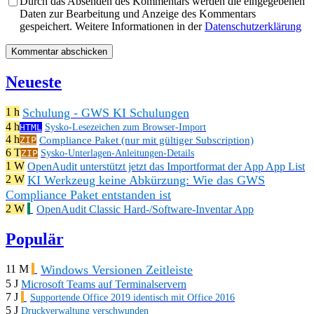
Durch das Absenden des Kommentars werden die eingegebenen
Daten zur Bearbeitung und Anzeige des Kommentars
gespeichert. Weitere Informationen in der
Datenschutzerklärung
Neueste
Schulung - GWS KI Schulungen
1 h
4 h
HTML
Sysko-Lesezeichen zum Browser-Import
4 h
Compliance Paket (nur mit gültiger Subscription)
ZIP
6 T
ZIP
Sysko-Unterlagen-Anleitungen-Details
1 W
OpenAudit unterstützt jetzt das Importformat der App App List
KI Werkzeug keine Abkürzung: Wie das GWS
2 W
Compliance Paket entstanden ist
2 W
OpenAudit Classic Hard-/Software-Inventar App
Populär
Windows Versionen Zeitleiste
11 M
5 J
Microsoft Teams auf Terminalservern
7 J
Supportende Office 2019 identisch mit Office 2016
5 J
Druckverwaltung verschwunden