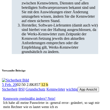
zwischen Kennwörtern, Diensten und allen
beteiligten Softwareprozessen bekannt sind und
Sie mit den Auswirkungen einer Änderung
umzugehen wissen, ändern Sie die Kennwörter
auf einen sicheren Stand.
Hersteller, Software-Lieferanten (damit auch wir)
sind hierbei von der Haftung ausgeschlossen, da
die Werks-Kennwörter zum Zeitpunkt der
Kennwort-Setzung jeweils den aktuellen
Anforderungen entsprechen oder die
Empfehlung gilt, Werks-Kennwörter
grundsätzlich zu ändern.
Verwandte Beiträge
5 Feb. 20
02:50
2.8K
857
12 h
Sicherheit
BSI
Grundschutz
Kennwörter
wichtig
App Ansicht
Kennworte regelmäßig ändern? Nein!
Ich habe all meine Passwörter in -general error- geändert, so sagt mir
mein Rechner wie es lautet wenn ich es