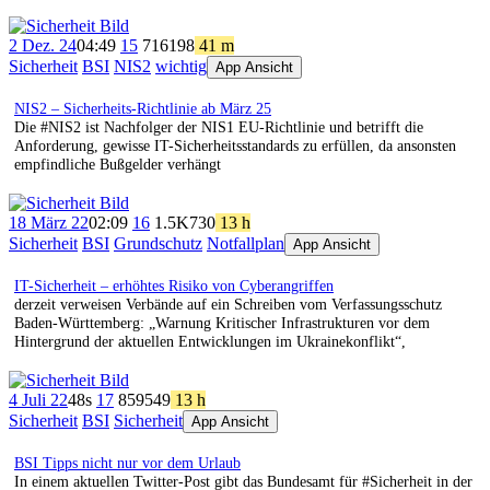
2 Dez. 24
04:49
15
716
198
41 m
Sicherheit
BSI
NIS2
wichtig
App Ansicht
NIS2 – Sicherheits-Richtlinie ab März 25
Die #NIS2 ist Nachfolger der NIS1 EU-Richtlinie und betrifft die
Anforderung, gewisse IT-Sicherheitsstandards zu erfüllen, da ansonsten
empfindliche Bußgelder verhängt
18 März 22
02:09
16
1.5K
730
13 h
Sicherheit
BSI
Grundschutz
Notfallplan
App Ansicht
IT-Sicherheit – erhöhtes Risiko von Cyberangriffen
derzeit verweisen Verbände auf ein Schreiben vom Verfassungsschutz
Baden-Württemberg: „Warnung Kritischer Infrastrukturen vor dem
Hintergrund der aktuellen Entwicklungen im Ukrainekonflikt“,
4 Juli 22
48s
17
859
549
13 h
Sicherheit
BSI
Sicherheit
App Ansicht
BSI Tipps nicht nur vor dem Urlaub
In einem aktuellen Twitter-Post gibt das Bundesamt für #Sicherheit in der