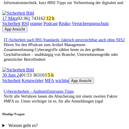
Informationstechnik, kurz #BSI Tipps zur Vorbereitung der digitalen und
17 März
02:36
1
743
162
12 h
Sicherheit
BSI
orange
Podcast
Risiko
Versicherungsschutz
App Ansicht
IT‑Sicherheit nach BSI‑Standards: faktisch unverzichtbar auch ohne NIS2
Hören Sie den #Podcast zum Artikel Management-
Zusammenfassung:Cyberangriffe zählen heute zu den größten
Geschäftsrisiken – unabhängig von Branche, Unternehmensgröße oder
gesetzlicher Betroffenheit
30 Juni 24
01:53
363
103
5 h
Sicherheit
Kennwörter
MFA
wichtig
App Ansicht
Cybersicherheit – Authentifizierungs Tipps
Nicht alle Verfahren lassen die Absicherung mit einem zweiten Faktor
#MFA zu. Umso wichtiger ist es, für alle Anmeldungen (egal
Häufige Fragen
Worum geht es?