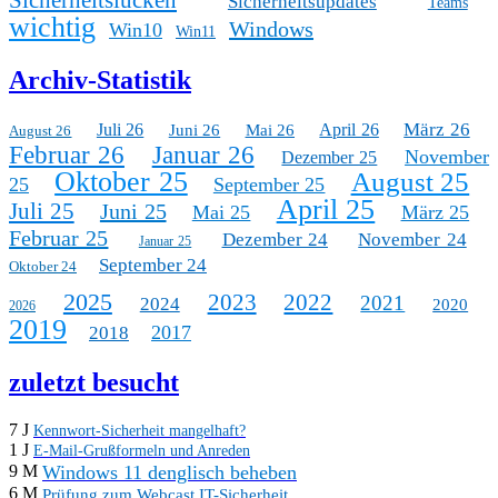
Sicherheitsupdates
Teams
wichtig
Windows
Win10
Win11
Archiv-Statistik
März 26
Juli 26
April 26
Juni 26
Mai 26
August 26
Februar 26
Januar 26
November
Dezember 25
Oktober 25
August 25
25
September 25
April 25
Juli 25
Juni 25
Mai 25
März 25
Februar 25
Dezember 24
November 24
Januar 25
September 24
Oktober 24
2025
2023
2022
2021
2024
2020
2026
2019
2017
2018
zuletzt besucht
7 J
Kennwort-Sicherheit mangelhaft?
1 J
E-Mail-Grußformeln und Anreden
Windows 11 denglisch beheben
9 M
6 M
Prüfung zum Webcast IT-Sicherheit