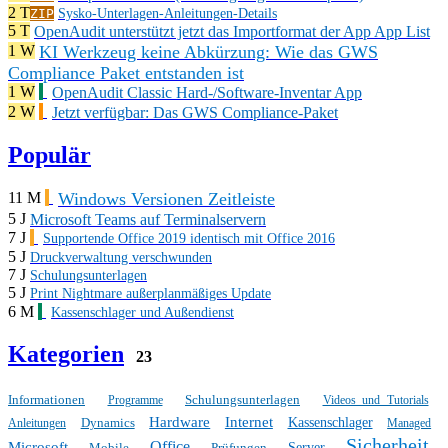
2 T
ZIP
Sysko-Unterlagen-Anleitungen-Details
5 T
OpenAudit unterstützt jetzt das Importformat der App App List
KI Werkzeug keine Abkürzung: Wie das GWS
1 W
Compliance Paket entstanden ist
1 W
OpenAudit Classic Hard-/Software-Inventar App
2 W
Jetzt verfügbar: Das GWS Compliance-Paket
Populär
Windows Versionen Zeitleiste
11 M
5 J
Microsoft Teams auf Terminalservern
7 J
Supportende Office 2019 identisch mit Office 2016
5 J
Druckverwaltung verschwunden
7 J
Schulungsunterlagen
5 J
Print Nightmare außerplanmäßiges Update
6 M
Kassenschlager und Außendienst
Kategorien
23
Informationen
Schulungsunterlagen
Programme
Videos und Tutorials
Hardware
Internet
Dynamics
Kassenschlager
Anleitungen
Managed
Sicherheit
Office
Microsoft
Mobile
Prüfungen
Server