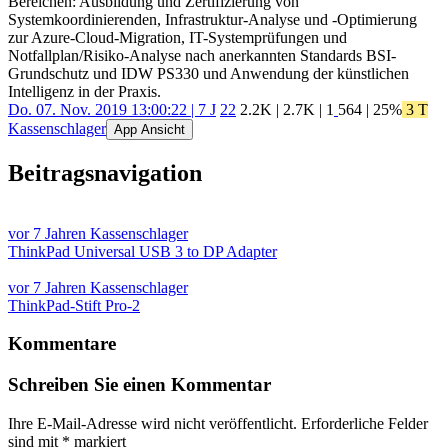
Bereichen: Ausbildung und Zertifizierung von
Systemkoordinierenden, Infrastruktur-Analyse und -Optimierung
zur Azure-Cloud-Migration, IT-Systemprüfungen und
Notfallplan/Risiko-Analyse nach anerkannten Standards BSI-
Grundschutz und IDW PS330 und Anwendung der künstlichen
Intelligenz in der Praxis.
Do. 07. Nov. 2019 13:00:22 | 7 J
22
2.2K
|
2.7K
|
1
564
| 25%
3 T
Kassenschlager
App Ansicht
Beitragsnavigation
vor 7 Jahren
Kassenschlager
ThinkPad Universal USB 3 to DP Adapter
vor 7 Jahren
Kassenschlager
ThinkPad-Stift Pro-2
Kommentare
Schreiben Sie einen Kommentar
Ihre E-Mail-Adresse wird nicht veröffentlicht.
Erforderliche Felder
sind mit
*
markiert