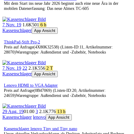
Mit dem Start ins neue Jahr 2026 beginnt auch eine neue Ära in der
mobilen Datenerfassung: Das neue Almex TC-605
7 Nov. 19
1.6K
501
6 h
Kassenschlager
App Ansicht
ThinkPad-Stift Pro-2
Preis auf Anfrage(4X80K32538) (Listen-ID:11, Artikelnummer:
28070)Warengruppe: Außendienst und -Zubehör, Notebooks
7 Nov. 19
22
2.1K
556
2 T
Kassenschlager
App Ansicht
Lenovo HDMI to VGA Adapter
Preis auf Anfrage(0B47069) (Listen-ID:20, Artikelnummer:
24659)Warengruppe: Außendienst und -Zubehör, Notebooks
29 Aug. 19
01:00
3
2.1K
776
13 h
Kassenschlager
lenovo
App Ansicht
Kassenschlager lenovo Tiny und Tiny nano
Unser aktueller Verkaufsschlager als Desktop-Arbeitsplatz und Rechner