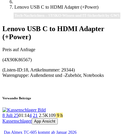
Lenovo USB C to HDMI Adapter (+Power)
Tech-Nachrichten – SYSKO-Wissen und IT-Sicherheit by GWS
Lenovo USB C to HDMI Adapter
(+Power)
Preis auf Anfrage
(4X90K86567)
(Listen-ID:18, Artikelnummer: 29344)
Warengruppe: Außendienst und -Zubehör, Notebooks
Verwandte Beiträge
8 Juli 25
01:14
4
21
2.5K
109
9 h
Kassenschlager
App Ansicht
Das Almex TC-605 kommt ab Januar 2026