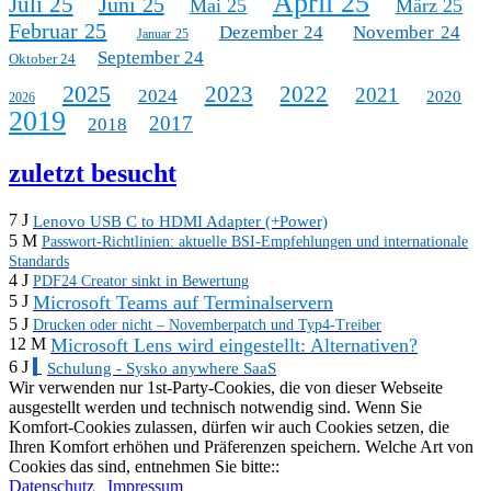
April 25
Juli 25
Juni 25
Mai 25
März 25
Februar 25
Dezember 24
November 24
Januar 25
September 24
Oktober 24
2025
2023
2022
2021
2024
2020
2026
2019
2017
2018
zuletzt besucht
7 J
Lenovo USB C to HDMI Adapter (+Power)
5 M
Passwort-Richtlinien: aktuelle BSI-Empfehlungen und internationale
Standards
4 J
PDF24 Creator sinkt in Bewertung
Microsoft Teams auf Terminalservern
5 J
5 J
Drucken oder nicht – Novemberpatch und Typ4-Treiber
Microsoft Lens wird eingestellt: Alternativen?
12 M
6 J
Schulung - Sysko anywhere SaaS
Wir verwenden nur 1st-Party-Cookies, die von dieser Webseite
ausgestellt werden und technisch notwendig sind. Wenn Sie
Komfort-Cookies zulassen, dürfen wir auch Cookies setzen, die
Ihren Komfort erhöhen und Präferenzen speichern. Welche Art von
Cookies das sind, entnehmen Sie bitte::
Datenschutz
Impressum