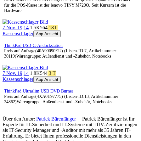
für die POS-Kasse ist der lenovo TINY M720Q. Seit Kurzem ist die
Hardware
7 Nov. 19
14
1.5K
564
18 h
Kassenschlager
App Ansicht
ThinkPad USB-C-Andockstation
Preis auf Anfrage(40A90090EU) (Listen-ID:7, Artikelnummer:
30119)Warengruppe: Außendienst und -Zubehör, Notebooks
7 Nov. 19
14
1.8K
544
3 T
Kassenschlager
App Ansicht
ThinkPad Ultraslim USB DVD Burner
Preis auf Anfrage(4XA0E97775) (Listen-ID:13, Artikelnummer:
24862)Warengruppe: Außendienst und -Zubehör, Notebooks
Über den Autor:
Patrick Bärenfänger
Patrick Bärenfänger ist Ihr
Experte für IT-Sicherheit und IT-Systeme mit TÜV-Zertifizierungen
als IT-Security Manager und -Auditor mit mehr als 35 Jahren IT-
Erfahrung. Er bietet Ihnen professionelle Dienstleistungen in den