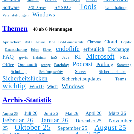
Tools
SYSKO
Software
Unterhaltung
SQL-Server
Windows
Veranstaltungen
Themen
40 ab 6 Nennungen
Cloud
Aprilscherz
Azure
BSI
Chrome
AvD
BSI-Grundschutz
Copilot
endoflife
Exchange
erfreulich
Edge
Datensicherung
Eleven
Microsoft
FAQ
KI
gevis
Java
NIS2
Hafnium
IaaS
Podcast
Prüfung
Office
Openaudit
Patchday
Samsung
orange
Schulung
Server
Sicherheitslücke
Schulungsarchiv
Sicherheitslücken
Sicherheitsupdates
Teams
wichtig
Windows
Win10
Win11
Archiv-Statistik
März 26
Juli 26
April 26
Juni 26
Mai 26
August 26
Februar 26
Januar 26
November
Dezember 25
Oktober 25
August 25
25
September 25