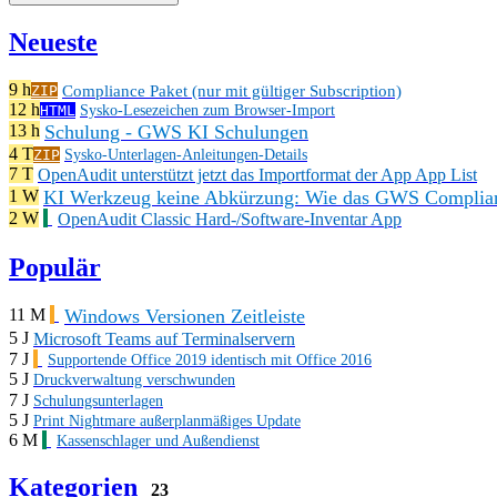
Neueste
9 h
Compliance Paket (nur mit gültiger Subscription)
ZIP
12 h
HTML
Sysko-Lesezeichen zum Browser-Import
Schulung - GWS KI Schulungen
13 h
4 T
ZIP
Sysko-Unterlagen-Anleitungen-Details
7 T
OpenAudit unterstützt jetzt das Importformat der App App List
KI Werkzeug keine Abkürzung: Wie das GWS Complianc
1 W
2 W
OpenAudit Classic Hard-/Software-Inventar App
Populär
Windows Versionen Zeitleiste
11 M
5 J
Microsoft Teams auf Terminalservern
7 J
Supportende Office 2019 identisch mit Office 2016
5 J
Druckverwaltung verschwunden
7 J
Schulungsunterlagen
5 J
Print Nightmare außerplanmäßiges Update
6 M
Kassenschlager und Außendienst
Kategorien
23