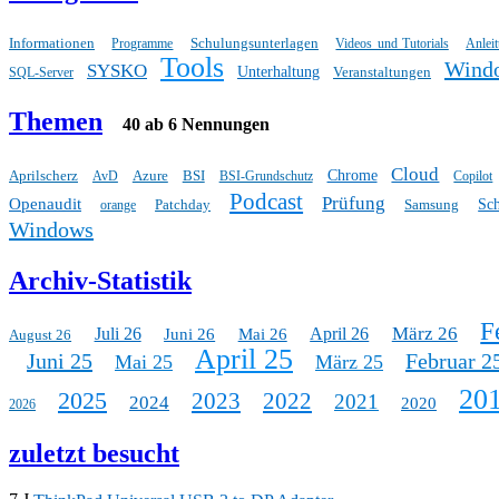
Informationen
Schulungsunterlagen
Programme
Videos und Tutorials
Anlei
Tools
Wind
SYSKO
Unterhaltung
Veranstaltungen
SQL-Server
Themen
40 ab 6 Nennungen
Cloud
Aprilscherz
Azure
BSI
Chrome
AvD
BSI-Grundschutz
Copilot
Podcast
Prüfung
Openaudit
Patchday
Samsung
Sc
orange
Windows
Archiv-Statistik
F
März 26
Juli 26
April 26
Juni 26
Mai 26
August 26
April 25
Juni 25
Februar 2
Mai 25
März 25
20
2025
2023
2022
2021
2024
2020
2026
zuletzt besucht