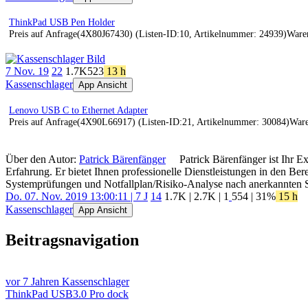
ThinkPad USB Pen Holder
Preis auf Anfrage(4X80J67430) (Listen-ID:10, Artikelnummer: 24939)Ware
7 Nov. 19
22
1.7K
523
13 h
Kassenschlager
App Ansicht
Lenovo USB C to Ethernet Adapter
Preis auf Anfrage(4X90L66917) (Listen-ID:21, Artikelnummer: 30084)War
Über den Autor:
Patrick Bärenfänger
Patrick Bärenfänger ist Ihr E
Erfahrung. Er bietet Ihnen professionelle Dienstleistungen in den B
Systemprüfungen und Notfallplan/Risiko-Analyse nach anerkannten 
Do. 07. Nov. 2019 13:00:11 | 7 J
14
1.7K
|
2.7K
|
1
554
| 31%
15 h
Kassenschlager
App Ansicht
Beitragsnavigation
vor 7 Jahren
Kassenschlager
ThinkPad USB3.0 Pro dock