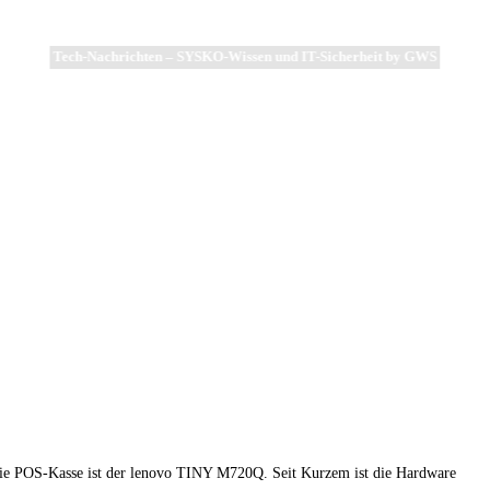
Tech-Nachrichten – SYSKO-Wissen und IT-Sicherheit by GWS
 die POS-Kasse ist der lenovo TINY M720Q. Seit Kurzem ist die Hardware