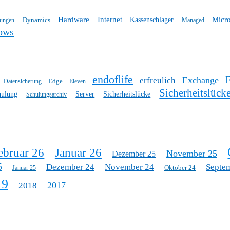
Hardware
Internet
Micro
Dynamics
Kassenschlager
tungen
Managed
ows
endoflife
Exchange
erfreulich
Edge
Datensicherung
Eleven
Sicherheitslück
hulung
Server
Sicherheitslücke
Schulungsarchiv
ebruar 26
Januar 26
November 25
Dezember 25
5
Dezember 24
November 24
Septe
Oktober 24
Januar 25
19
2017
2018