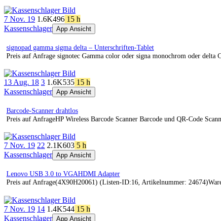
7 Nov. 19
1.6K
496
15 h
Kassenschlager
App Ansicht
signopad gamma sigma delta – Unterschriften-Tablet
Preis auf Anfrage signotec Gamma color oder signa monochrom oder delta C
13 Aug. 18
3
1.6K
535
15 h
Kassenschlager
App Ansicht
Barcode-Scanner drahtlos
Preis auf AnfrageHP Wireless Barcode Scanner Barcode und QR-Code Scanne
7 Nov. 19
22
2.1K
603
5 h
Kassenschlager
App Ansicht
Lenovo USB 3.0 to VGAHDMI Adapter
Preis auf Anfrage(4X90H20061) (Listen-ID:16, Artikelnummer: 24674)War
7 Nov. 19
14
1.4K
544
15 h
Kassenschlager
App Ansicht