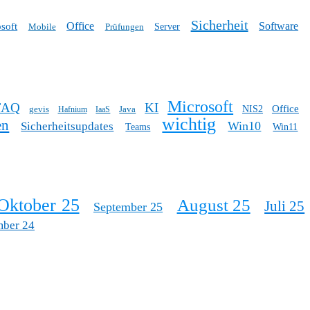
Sicherheit
Office
Software
soft
Mobile
Prüfungen
Server
Microsoft
FAQ
KI
Office
gevis
Java
NIS2
Hafnium
IaaS
wichtig
en
Win10
Sicherheitsupdates
Teams
Win11
Oktober 25
August 25
Juli 25
September 25
mber 24