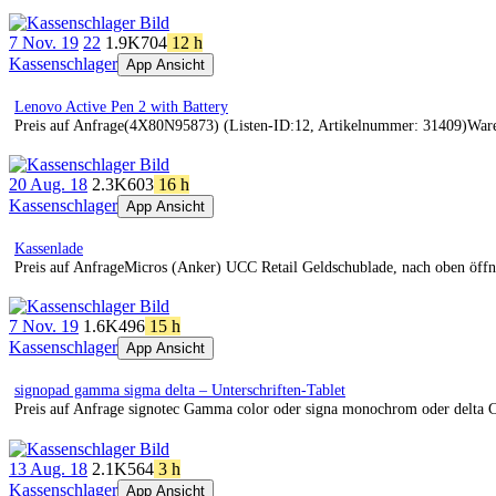
7 Nov. 19
22
1.9K
704
12 h
Kassenschlager
App Ansicht
Lenovo Active Pen 2 with Battery
Preis auf Anfrage(4X80N95873) (Listen-ID:12, Artikelnummer: 31409)War
20 Aug. 18
2.3K
603
16 h
Kassenschlager
App Ansicht
Kassenlade
Preis auf AnfrageMicros (Anker) UCC Retail Geldschublade, nach oben öffn
7 Nov. 19
1.6K
496
15 h
Kassenschlager
App Ansicht
signopad gamma sigma delta – Unterschriften-Tablet
Preis auf Anfrage signotec Gamma color oder signa monochrom oder delta C
13 Aug. 18
2.1K
564
3 h
Kassenschlager
App Ansicht