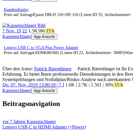
Kundendisplay
Preis auf AnfrageEpson DM-D 110+DP-110 (Listen-ID:35, Artikelnummer: 
7 Nov. 19
22
1.5K
586
15 h
Kassenschlager
App Ansicht
Lenovo USB C to VGA Plus Power Adapter
Preis auf Anfrage(4X90K86568) (Listen-ID:22, Artikelnummer: 30083)War
Über den Autor:
Patrick Bärenfänger
Patrick Bärenfänger ist Ihr E
Erfahrung. Er bietet Ihnen professionelle Dienstleistungen in den B
Systemprüfungen und Notfallplan/Risiko-Analyse nach anerkannten 
Do. 07. Nov. 2019 13:00:18 | 7 J
1.6K
|
2.7K
|
1
501
| 30%
15 h
Kassenschlager
App Ansicht
Beitragsnavigation
vor 7 Jahren
Kassenschlager
Lenovo USB C to HDMI Adapter (+Power)