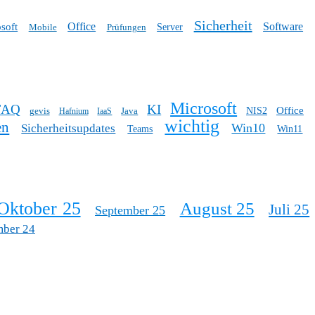
Sicherheit
Office
Software
soft
Mobile
Prüfungen
Server
Microsoft
FAQ
KI
Office
gevis
Java
NIS2
Hafnium
IaaS
wichtig
en
Win10
Sicherheitsupdates
Teams
Win11
Oktober 25
August 25
Juli 25
September 25
mber 24