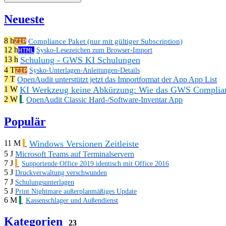
Neueste
8 h
Compliance Paket (nur mit gültiger Subscription)
ZIP
12 h
HTML
Sysko-Lesezeichen zum Browser-Import
Schulung - GWS KI Schulungen
13 h
4 T
ZIP
Sysko-Unterlagen-Anleitungen-Details
7 T
OpenAudit unterstützt jetzt das Importformat der App App List
KI Werkzeug keine Abkürzung: Wie das GWS Complianc
1 W
2 W
OpenAudit Classic Hard-/Software-Inventar App
Populär
Windows Versionen Zeitleiste
11 M
5 J
Microsoft Teams auf Terminalservern
7 J
Supportende Office 2019 identisch mit Office 2016
5 J
Druckverwaltung verschwunden
7 J
Schulungsunterlagen
5 J
Print Nightmare außerplanmäßiges Update
6 M
Kassenschlager und Außendienst
Kategorien
23