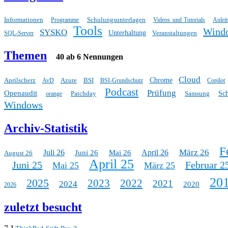
Informationen
Schulungsunterlagen
Programme
Videos und Tutorials
Anlei
Tools
Wind
SYSKO
Unterhaltung
Veranstaltungen
SQL-Server
Themen
40 ab 6 Nennungen
Cloud
Aprilscherz
Azure
BSI
Chrome
AvD
BSI-Grundschutz
Copilot
Podcast
Prüfung
Openaudit
Patchday
Samsung
Sc
orange
Windows
Archiv-Statistik
F
März 26
Juli 26
April 26
Juni 26
Mai 26
August 26
April 25
Juni 25
Februar 2
Mai 25
März 25
20
2025
2023
2022
2021
2024
2020
2026
zuletzt besucht