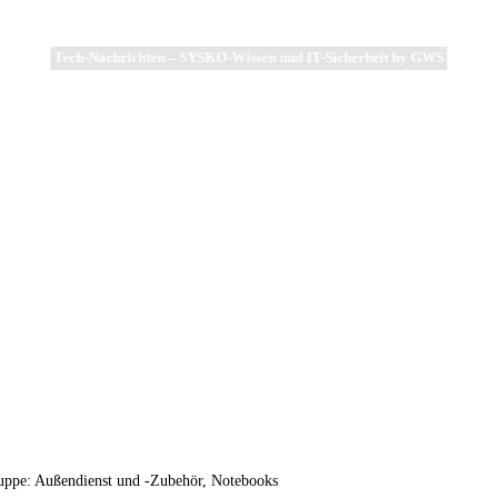
Tech-Nachrichten – SYSKO-Wissen und IT-Sicherheit by GWS
uppe: Außendienst und -Zubehör, Notebooks