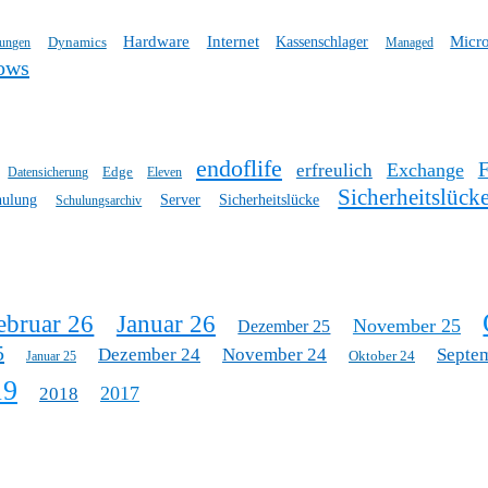
Hardware
Internet
Micro
Dynamics
Kassenschlager
tungen
Managed
ows
endoflife
Exchange
erfreulich
Edge
Datensicherung
Eleven
Sicherheitslück
hulung
Server
Sicherheitslücke
Schulungsarchiv
ebruar 26
Januar 26
November 25
Dezember 25
5
Dezember 24
November 24
Septe
Oktober 24
Januar 25
19
2017
2018