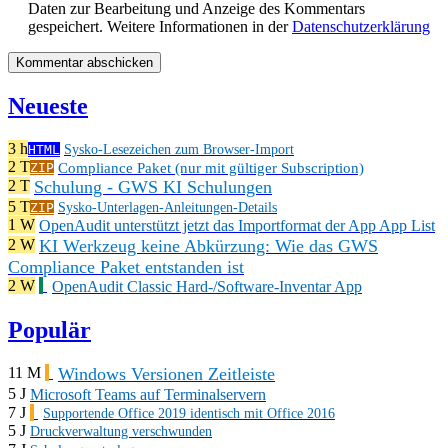
Daten zur Bearbeitung und Anzeige des Kommentars
gespeichert. Weitere Informationen in der
Datenschutzerklärung
Neueste
3 h
HTML
Sysko-Lesezeichen zum Browser-Import
2 T
Compliance Paket (nur mit gültiger Subscription)
ZIP
Schulung - GWS KI Schulungen
2 T
5 T
ZIP
Sysko-Unterlagen-Anleitungen-Details
1 W
OpenAudit unterstützt jetzt das Importformat der App App List
KI Werkzeug keine Abkürzung: Wie das GWS
2 W
Compliance Paket entstanden ist
2 W
OpenAudit Classic Hard-/Software-Inventar App
Populär
Windows Versionen Zeitleiste
11 M
5 J
Microsoft Teams auf Terminalservern
7 J
Supportende Office 2019 identisch mit Office 2016
5 J
Druckverwaltung verschwunden