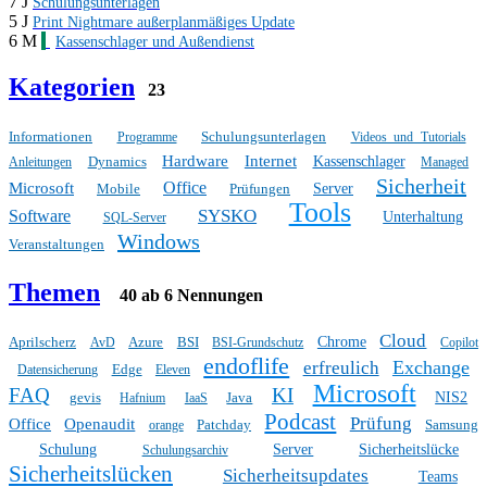
7 J
Schulungsunterlagen
5 J
Print Nightmare außerplanmäßiges Update
6 M
Kassenschlager und Außendienst
Kategorien
23
Informationen
Schulungsunterlagen
Programme
Videos und Tutorials
Hardware
Internet
Dynamics
Kassenschlager
Anleitungen
Managed
Sicherheit
Office
Microsoft
Mobile
Prüfungen
Server
Tools
SYSKO
Software
Unterhaltung
SQL-Server
Windows
Veranstaltungen
Themen
40 ab 6 Nennungen
Cloud
Aprilscherz
Azure
BSI
Chrome
AvD
BSI-Grundschutz
Copilot
endoflife
Exchange
erfreulich
Edge
Datensicherung
Eleven
Microsoft
FAQ
KI
gevis
Java
NIS2
Hafnium
IaaS
Podcast
Prüfung
Office
Openaudit
Patchday
Samsung
orange
Schulung
Server
Sicherheitslücke
Schulungsarchiv
Sicherheitslücken
Sicherheitsupdates
Teams