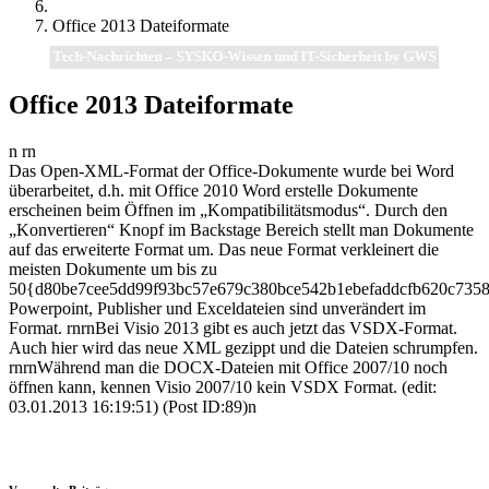
Office 2013 Dateiformate
Tech-Nachrichten – SYSKO-Wissen und IT-Sicherheit by GWS
Office 2013 Dateiformate
n rn
Das Open-XML-Format der Office-Dokumente wurde bei Word
überarbeitet, d.h. mit Office 2010 Word erstelle Dokumente
erscheinen beim Öffnen im „Kompatibilitätsmodus“. Durch den
„Konvertieren“ Knopf im Backstage Bereich stellt man Dokumente
auf das erweiterte Format um. Das neue Format verkleinert die
meisten Dokumente um bis zu
50{d80be7cee5dd99f93bc57e679c380bce542b1ebefaddcfb620c7358
Powerpoint, Publisher und Exceldateien sind unverändert im
Format. rnrnBei Visio 2013 gibt es auch jetzt das VSDX-Format.
Auch hier wird das neue XML gezippt und die Dateien schrumpfen.
rnrnWährend man die DOCX-Dateien mit Office 2007/10 noch
öffnen kann, kennen Visio 2007/10 kein VSDX Format. (edit:
03.01.2013 16:19:51) (Post ID:89)n