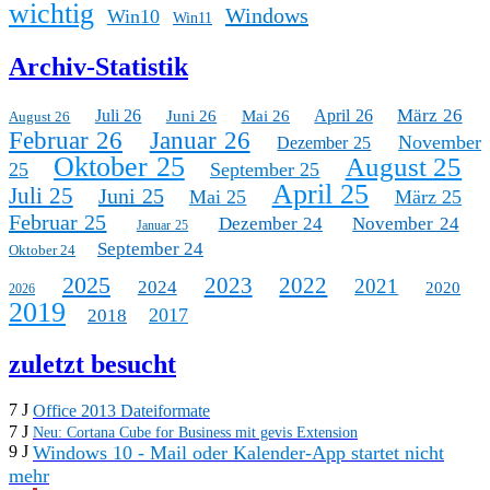
wichtig
Windows
Win10
Win11
Archiv-Statistik
März 26
Juli 26
April 26
Juni 26
Mai 26
August 26
Februar 26
Januar 26
November
Dezember 25
Oktober 25
August 25
25
September 25
April 25
Juli 25
Juni 25
Mai 25
März 25
Februar 25
Dezember 24
November 24
Januar 25
September 24
Oktober 24
2025
2023
2022
2021
2024
2020
2026
2019
2017
2018
zuletzt besucht
7 J
Office 2013 Dateiformate
7 J
Neu: Cortana Cube for Business mit gevis Extension
Windows 10 - Mail oder Kalender-App startet nicht
9 J
mehr