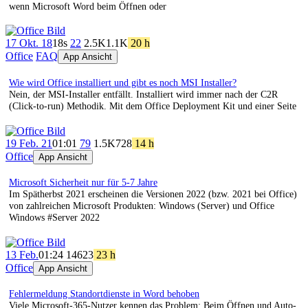
wenn Microsoft Word beim Öffnen oder
17 Okt. 18
18s
22
2.5K
1.1K
20 h
Office
FAQ
App Ansicht
Wie wird Office installiert und gibt es noch MSI Installer?
Nein, der MSI-Installer entfällt. Installiert wird immer nach der C2R
(Click-to-run) Methodik. Mit dem Office Deployment Kit und einer Seite
19 Feb. 21
01:01
79
1.5K
728
14 h
Office
App Ansicht
Microsoft Sicherheit nur für 5-7 Jahre
Im Spätherbst 2021 erscheinen die Versionen 2022 (bzw. 2021 bei Office)
von zahlreichen Microsoft Produkten: Windows (Server) und Office
Windows #Server 2022
13 Feb.
01:24
146
23
23 h
Office
App Ansicht
Fehlermeldung Standortdienste in Word behoben
Viele Microsoft-365-Nutzer kennen das Problem: Beim Öffnen und Auto-