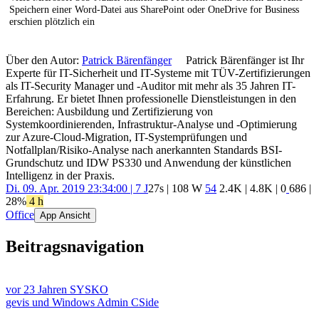
Speichern einer Word-Datei aus SharePoint oder OneDrive for Business
erschien plötzlich ein
Über den Autor:
Patrick Bärenfänger
Patrick Bärenfänger ist Ihr
Experte für IT-Sicherheit und IT-Systeme mit TÜV-Zertifizierungen
als IT-Security Manager und -Auditor mit mehr als 35 Jahren IT-
Erfahrung. Er bietet Ihnen professionelle Dienstleistungen in den
Bereichen: Ausbildung und Zertifizierung von
Systemkoordinierenden, Infrastruktur-Analyse und -Optimierung
zur Azure-Cloud-Migration, IT-Systemprüfungen und
Notfallplan/Risiko-Analyse nach anerkannten Standards BSI-
Grundschutz und IDW PS330 und Anwendung der künstlichen
Intelligenz in der Praxis.
Di. 09. Apr. 2019 23:34:00 | 7 J
27s | 108 W
54
2.4K
|
4.8K
|
0
686
|
28%
4 h
Office
App Ansicht
Beitragsnavigation
vor 23 Jahren
SYSKO
gevis und Windows Admin CSide