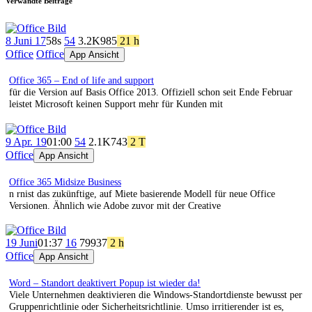
Verwandte Beiträge
8 Juni 17
58s
54
3.2K
985
21 h
Office
Office
App Ansicht
Office 365 – End of life and support
für die Version auf Basis Office 2013. Offiziell schon seit Ende Februar
leistet Microsoft keinen Support mehr für Kunden mit
9 Apr. 19
01:00
54
2.1K
743
2 T
Office
App Ansicht
Office 365 Midsize Business
n rnist das zukünftige, auf Miete basierende Modell für neue Office
Versionen. Ähnlich wie Adobe zuvor mit der Creative
19 Juni
01:37
16
799
37
2 h
Office
App Ansicht
Word – Standort deaktivert Popup ist wieder da!
Viele Unternehmen deaktivieren die Windows-Standortdienste bewusst per
Gruppenrichtlinie oder Sicherheitsrichtlinie. Umso irritierender ist es,