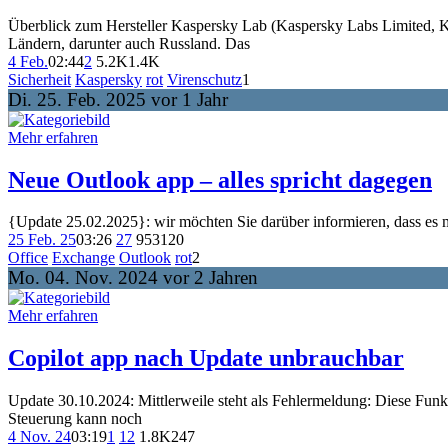
Überblick zum Hersteller Kaspersky Lab (Kaspersky Labs Limited, KLL
Ländern, darunter auch Russland. Das
4 Feb.
02:44
2
5.2K
1.4K
Sicherheit
Kaspersky
rot
Virenschutz
1
Di. 25. Feb. 2025 vor 1 Jahr
Mehr erfahren
Neue Outlook app – alles spricht dagegen
{Update 25.02.2025}: wir möchten Sie darüber informieren, dass es m
25 Feb. 25
03:26
27
953
120
Office
Exchange
Outlook
rot
2
Mo. 04. Nov. 2024 vor 2 Jahren
Mehr erfahren
Copilot app nach Update unbrauchbar
Update 30.10.2024: Mittlerweile steht als Fehlermeldung: Diese Funk
Steuerung kann noch
4 Nov. 24
03:19
1
12
1.8K
247