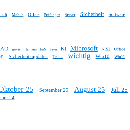
Sicherheit
Office
Software
soft
Mobile
Prüfungen
Server
Microsoft
FAQ
KI
Office
gevis
Java
NIS2
Hafnium
IaaS
wichtig
en
Win10
Sicherheitsupdates
Teams
Win11
Oktober 25
August 25
Juli 25
September 25
mber 24