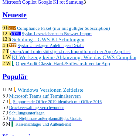
Microsoft
Copilot
Google
KI
rot
Samsung
3
Neueste
9 h
Compliance Paket (nur mit gültiger Subscription)
ZIP
12 h
HTML
Sysko-Lesezeichen zum Browser-Import
Schulung - GWS KI Schulungen
13 h
4 T
ZIP
Sysko-Unterlagen-Anleitungen-Details
7 T
OpenAudit unterstützt jetzt das Importformat der App App List
KI Werkzeug keine Abkürzung: Wie das GWS Complianc
1 W
2 W
OpenAudit Classic Hard-/Software-Inventar App
Populär
Windows Versionen Zeitleiste
11 M
5 J
Microsoft Teams auf Terminalservern
7 J
Supportende Office 2019 identisch mit Office 2016
5 J
Druckverwaltung verschwunden
7 J
Schulungsunterlagen
5 J
Print Nightmare außerplanmäßiges Update
6 M
Kassenschlager und Außendienst