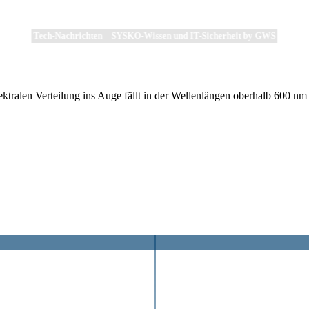
Tech-Nachrichten – SYSKO-Wissen und IT-Sicherheit by GWS
ektralen Verteilung ins Auge fällt in der Wellenlängen oberhalb 600 