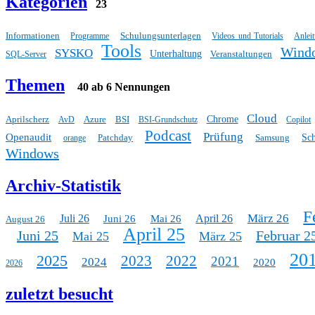
Kategorien
23
Informationen
Schulungsunterlagen
Programme
Videos und Tutorials
Anlei
Tools
Wind
SYSKO
Unterhaltung
Veranstaltungen
SQL-Server
Themen
40 ab 6 Nennungen
Cloud
Aprilscherz
Azure
BSI
Chrome
AvD
BSI-Grundschutz
Copilot
Podcast
Prüfung
Openaudit
Patchday
Samsung
Sc
orange
Windows
Archiv-Statistik
F
März 26
Juli 26
April 26
Juni 26
Mai 26
August 26
April 25
Juni 25
Februar 2
Mai 25
März 25
20
2025
2023
2022
2021
2024
2020
2026
zuletzt besucht