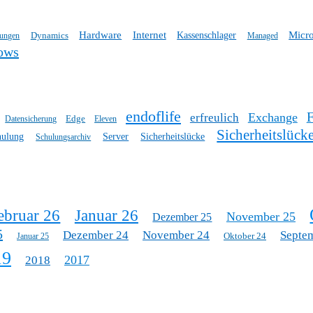
Hardware
Internet
Micro
Dynamics
Kassenschlager
tungen
Managed
ows
endoflife
Exchange
erfreulich
Edge
Datensicherung
Eleven
Sicherheitslück
hulung
Server
Sicherheitslücke
Schulungsarchiv
ebruar 26
Januar 26
November 25
Dezember 25
5
Dezember 24
November 24
Septe
Oktober 24
Januar 25
19
2017
2018