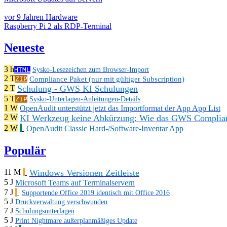
vor 9 Jahren
Hardware
Raspberry Pi 2 als RDP-Terminal
Neueste
3 h
HTML
Sysko-Lesezeichen zum Browser-Import
2 T
Compliance Paket (nur mit gültiger Subscription)
ZIP
Schulung - GWS KI Schulungen
2 T
5 T
ZIP
Sysko-Unterlagen-Anleitungen-Details
1 W
OpenAudit unterstützt jetzt das Importformat der App App List
KI Werkzeug keine Abkürzung: Wie das GWS Complianc
2 W
2 W
OpenAudit Classic Hard-/Software-Inventar App
Populär
Windows Versionen Zeitleiste
11 M
5 J
Microsoft Teams auf Terminalservern
7 J
Supportende Office 2019 identisch mit Office 2016
5 J
Druckverwaltung verschwunden
7 J
Schulungsunterlagen
5 J
Print Nightmare außerplanmäßiges Update