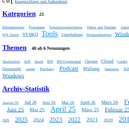
6 M
Kassenschlager und Außendienst
Kategorien
23
Informationen
Schulungsunterlagen
Programme
Videos und Tutorials
Anlei
Tools
Wind
SYSKO
Unterhaltung
Veranstaltungen
SQL-Server
Themen
40 ab 6 Nennungen
Cloud
Aprilscherz
Azure
BSI
Chrome
AvD
BSI-Grundschutz
Copilot
Podcast
Prüfung
Openaudit
Patchday
Samsung
Sc
orange
Windows
Archiv-Statistik
F
März 26
Juli 26
April 26
Juni 26
Mai 26
August 26
April 25
Juni 25
Februar 2
Mai 25
März 25
20
2025
2023
2022
2021
2024
2020
2026