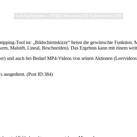
Tech-Nachrichten – SYSKO-Wissen und IT-Sicherheit by GWS
e Snipping-Tool ist: „Bildschirmskizze“ heisst die gewünschte Funktio
rn, Malstift, Lineal, Beschneiden). Das Ergebnis kann mit einem weite
ner) und auch bei Bedarf MP4-Videos von seinen Aktionen (Leervideos
 ausgedient. (Post ID:384)