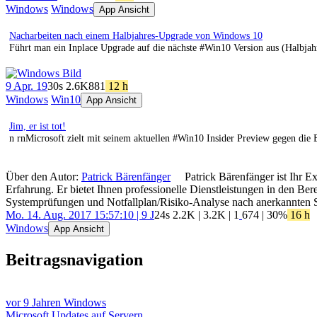
Windows
Windows
App Ansicht
Nacharbeiten nach einem Halbjahres-Upgrade von Windows 10
Führt man ein Inplace Upgrade auf die nächste #Win10 Version aus (Halbjahre
9 Apr. 19
30s
2.6K
881
12 h
Windows
Win10
App Ansicht
Jim, er ist tot!
n rnMicrosoft zielt mit seinem aktuellen #Win10 Insider Preview gegen die 
Über den Autor:
Patrick Bärenfänger
Patrick Bärenfänger ist Ihr E
Erfahrung. Er bietet Ihnen professionelle Dienstleistungen in den B
Systemprüfungen und Notfallplan/Risiko-Analyse nach anerkannten 
Mo. 14. Aug. 2017 15:57:10 | 9 J
24s
2.2K
|
3.2K
|
1
674
| 30%
16 h
Windows
App Ansicht
Beitragsnavigation
vor 9 Jahren
Windows
Microsoft Updates auf Servern