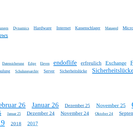
Hardware
Internet
Micro
Dynamics
Kassenschlager
tungen
Managed
ows
endoflife
Exchange
erfreulich
Edge
Datensicherung
Eleven
Sicherheitslück
hulung
Server
Sicherheitslücke
Schulungsarchiv
ebruar 26
Januar 26
November 25
Dezember 25
5
Dezember 24
November 24
Septe
Oktober 24
Januar 25
19
2017
2018