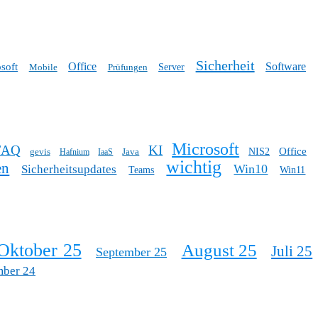
Sicherheit
Office
Software
soft
Mobile
Prüfungen
Server
Microsoft
FAQ
KI
Office
gevis
Java
NIS2
Hafnium
IaaS
wichtig
en
Win10
Sicherheitsupdates
Teams
Win11
Oktober 25
August 25
Juli 25
September 25
mber 24