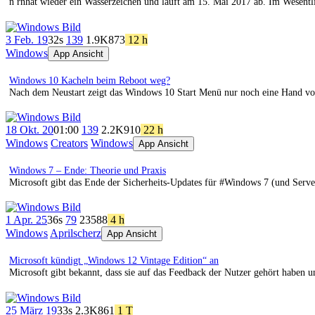
n rnhat wieder ein Wasserzeichen und läuft am 15. Mai 2017 ab. Im Wesentl
3 Feb. 19
32s
139
1.9K
873
12 h
Windows
App Ansicht
Windows 10 Kacheln beim Reboot weg?
Nach dem Neustart zeigt das Windows 10 Start Menü nur noch eine Hand voll
18 Okt. 20
01:00
139
2.2K
910
22 h
Windows
Creators
Windows
App Ansicht
Windows 7 – Ende: Theorie und Praxis
Microsoft gibt das Ende der Sicherheits-Updates für #Windows 7 (und Serve
1 Apr. 25
36s
79
235
88
4 h
Windows
Aprilscherz
App Ansicht
Microsoft kündigt „Windows 12 Vintage Edition“ an
Microsoft gibt bekannt, dass sie auf das Feedback der Nutzer gehört haben 
25 März 19
33s
2.3K
861
1 T