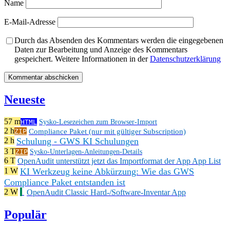
Name
E-Mail-Adresse
Durch das Absenden des Kommentars werden die eingegebenen
Daten zur Bearbeitung und Anzeige des Kommentars
gespeichert. Weitere Informationen in der
Datenschutzerklärung
Neueste
57 m
HTML
Sysko-Lesezeichen zum Browser-Import
2 h
Compliance Paket (nur mit gültiger Subscription)
ZIP
Schulung - GWS KI Schulungen
2 h
3 T
ZIP
Sysko-Unterlagen-Anleitungen-Details
6 T
OpenAudit unterstützt jetzt das Importformat der App App List
KI Werkzeug keine Abkürzung: Wie das GWS
1 W
Compliance Paket entstanden ist
2 W
OpenAudit Classic Hard-/Software-Inventar App
Populär