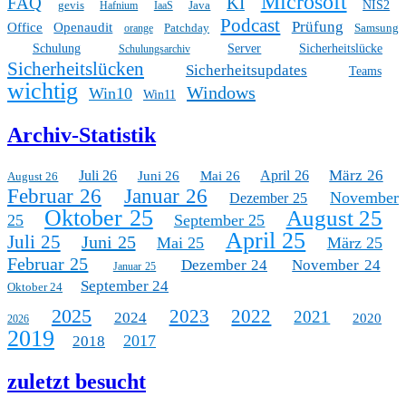
Microsoft
FAQ
KI
gevis
Java
NIS2
Hafnium
IaaS
Podcast
Prüfung
Office
Openaudit
Patchday
Samsung
orange
Schulung
Server
Sicherheitslücke
Schulungsarchiv
Sicherheitslücken
Sicherheitsupdates
Teams
wichtig
Windows
Win10
Win11
Archiv-Statistik
März 26
Juli 26
April 26
Juni 26
Mai 26
August 26
Februar 26
Januar 26
November
Dezember 25
Oktober 25
August 25
25
September 25
April 25
Juli 25
Juni 25
Mai 25
März 25
Februar 25
Dezember 24
November 24
Januar 25
September 24
Oktober 24
2025
2023
2022
2021
2024
2020
2026
2019
2017
2018
zuletzt besucht