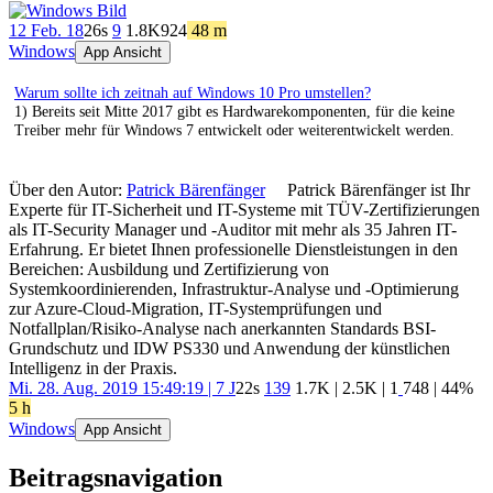
12 Feb. 18
26s
9
1.8K
924
48 m
Windows
App Ansicht
Warum sollte ich zeitnah auf Windows 10 Pro umstellen?
1) Bereits seit Mitte 2017 gibt es Hardwarekomponenten, für die keine
Treiber mehr für Windows 7 entwickelt oder weiterentwickelt werden.
Über den Autor:
Patrick Bärenfänger
Patrick Bärenfänger ist Ihr
Experte für IT-Sicherheit und IT-Systeme mit TÜV-Zertifizierungen
als IT-Security Manager und -Auditor mit mehr als 35 Jahren IT-
Erfahrung. Er bietet Ihnen professionelle Dienstleistungen in den
Bereichen: Ausbildung und Zertifizierung von
Systemkoordinierenden, Infrastruktur-Analyse und -Optimierung
zur Azure-Cloud-Migration, IT-Systemprüfungen und
Notfallplan/Risiko-Analyse nach anerkannten Standards BSI-
Grundschutz und IDW PS330 und Anwendung der künstlichen
Intelligenz in der Praxis.
Mi. 28. Aug. 2019 15:49:19 | 7 J
22s
139
1.7K
|
2.5K
|
1
748
| 44%
5 h
Windows
App Ansicht
Beitragsnavigation