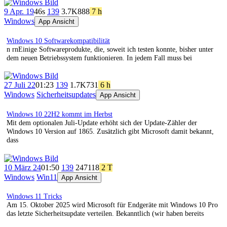
9 Apr. 19
46s
139
3.7K
888
7 h
Windows
App Ansicht
Windows 10 Softwarekompatibilität
n rnEinige Softwareprodukte, die, soweit ich testen konnte, bisher unter
dem neuen Betriebssystem funktionieren. In jedem Fall muss bei
27 Juli 22
01:23
139
1.7K
731
6 h
Windows
Sicherheitsupdates
App Ansicht
Windows 10 22H2 kommt im Herbst
Mit dem optionalen Juli-Update erhöht sich der Update-Zähler der
Windows 10 Version auf 1865. Zusätzlich gibt Microsoft damit bekannt,
dass
10 März 24
01:50
139
247
118
2 T
Windows
Win11
App Ansicht
Windows 11 Tricks
Am 15. Oktober 2025 wird Microsoft für Endgeräte mit Windows 10 Pro
das letzte Sicherheitsupdate verteilen. Bekanntlich (wir haben bereits