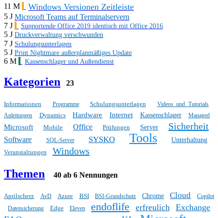
Windows Versionen Zeitleiste
11 M
5 J
Microsoft Teams auf Terminalservern
7 J
Supportende Office 2019 identisch mit Office 2016
5 J
Druckverwaltung verschwunden
7 J
Schulungsunterlagen
5 J
Print Nightmare außerplanmäßiges Update
6 M
Kassenschlager und Außendienst
Kategorien
23
Informationen
Schulungsunterlagen
Programme
Videos und Tutorials
Hardware
Internet
Dynamics
Kassenschlager
Anleitungen
Managed
Sicherheit
Office
Microsoft
Mobile
Prüfungen
Server
Tools
SYSKO
Software
Unterhaltung
SQL-Server
Windows
Veranstaltungen
Themen
40 ab 6 Nennungen
Cloud
Aprilscherz
Azure
BSI
Chrome
AvD
BSI-Grundschutz
Copilot
endoflife
Exchange
erfreulich
Edge
Datensicherung
Eleven