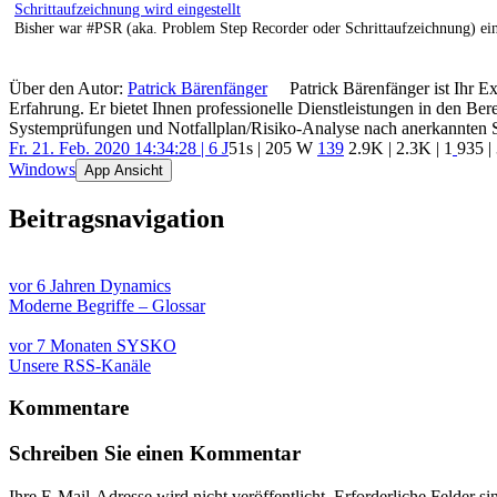
Schrittaufzeichnung wird eingestellt
Bisher war #PSR (aka. Problem Step Recorder oder Schrittaufzeichnung) ei
Über den Autor:
Patrick Bärenfänger
Patrick Bärenfänger ist Ihr E
Erfahrung. Er bietet Ihnen professionelle Dienstleistungen in den B
Systemprüfungen und Notfallplan/Risiko-Analyse nach anerkannten 
Fr. 21. Feb. 2020 14:34:28 | 6 J
51s | 205 W
139
2.9K
|
2.3K
|
1
935
|
Windows
App Ansicht
Beitragsnavigation
vor 6 Jahren
Dynamics
Moderne Begriffe – Glossar
vor 7 Monaten
SYSKO
Unsere RSS-Kanäle
Kommentare
Schreiben Sie einen Kommentar
Ihre E-Mail-Adresse wird nicht veröffentlicht.
Erforderliche Felder si