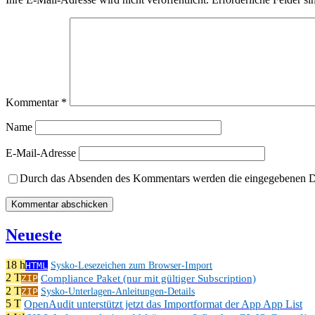
Kommentar
*
Name
E-Mail-Adresse
Durch das Absenden des Kommentars werden die eingegebenen Dat
Neueste
18 h
HTML
Sysko-Lesezeichen zum Browser-Import
2 T
Compliance Paket (nur mit gültiger Subscription)
ZIP
2 T
ZIP
Sysko-Unterlagen-Anleitungen-Details
5 T
OpenAudit unterstützt jetzt das Importformat der App App List