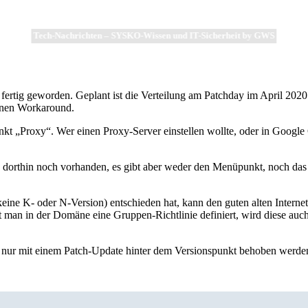
Tech-Nachrichten – SYSKO-Wissen und IT-Sicherheit by GWS
tig geworden. Geplant ist die Verteilung am Patchday im April 2020. 
inen Workaround.
t „Proxy“. Wer einen Proxy-Server einstellen wollte, oder in Googl
dorthin noch vorhanden, es gibt aber weder den Menüpunkt, noch das 
keine K- oder N-Version) entschieden hat, kann den guten alten Intern
man in der Domäne eine Gruppen-Richtlinie definiert, wird diese auch 
er nur mit einem Patch-Update hinter dem Versionspunkt behoben werden