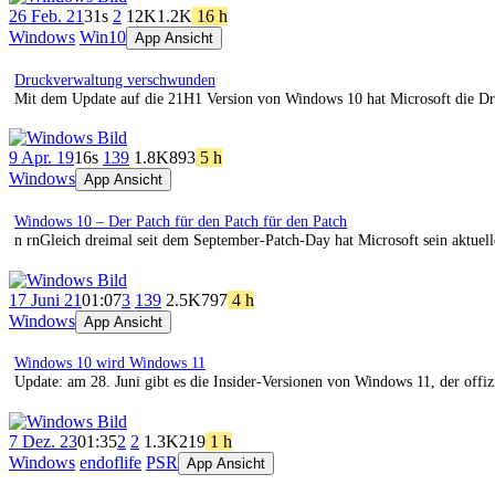
26 Feb. 21
31s
2
12K
1.2K
16 h
Windows
Win10
App Ansicht
Druckverwaltung verschwunden
Mit dem Update auf die 21H1 Version von Windows 10 hat Microsoft die Dr
9 Apr. 19
16s
139
1.8K
893
5 h
Windows
App Ansicht
Windows 10 – Der Patch für den Patch für den Patch
n rnGleich dreimal seit dem September-Patch-Day hat Microsoft sein aktuell
17 Juni 21
01:07
3
139
2.5K
797
4 h
Windows
App Ansicht
Windows 10 wird Windows 11
Update: am 28. Juni gibt es die Insider-Versionen von Windows 11, der off
7 Dez. 23
01:35
2
2
1.3K
219
1 h
Windows
endoflife
PSR
App Ansicht