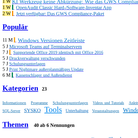
KI Werkzeug keine Abkürzung: Wie das GWS Complianc
1 W
1 W
OpenAudit Classic Hard-/Software-Inventar App
2 W
Jetzt verfügbar: Das GWS Compliance-Paket
Populär
Windows Versionen Zeitleiste
11 M
5 J
Microsoft Teams auf Terminalservern
7 J
Supportende Office 2019 identisch mit Office 2016
5 J
Druckverwaltung verschwunden
7 J
Schulungsunterlagen
5 J
Print Nightmare außerplanmäßiges Update
6 M
Kassenschlager und Außendienst
Kategorien
23
Informationen
Schulungsunterlagen
Programme
Videos und Tutorials
Anlei
Tools
Wind
SYSKO
Unterhaltung
Veranstaltungen
SQL-Server
Themen
40 ab 6 Nennungen