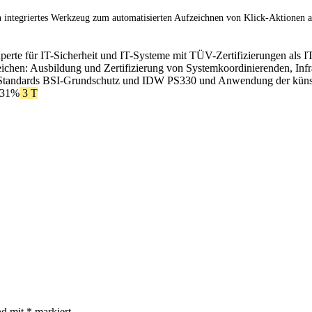
n integriertes Werkzeug zum automatisierten Aufzeichnen von Klick-Aktionen 
xperte für IT-Sicherheit und IT-Systeme mit TÜV-Zertifizierungen als I
ereichen: Ausbildung und Zertifizierung von Systemkoordinierenden, In
Standards BSI-Grundschutz und IDW PS330 und Anwendung der künstlic
 31%
3 T
nd mit
*
markiert