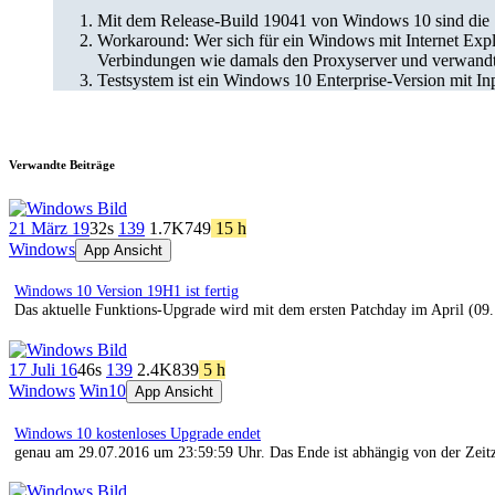
Mit dem Release-Build 19041 von Windows 10 sind die S
Workaround: Wer sich für ein Windows mit Internet Explo
Verbindungen wie damals den Proxyserver und verwandte
Testsystem ist ein Windows 10 Enterprise-Version mit 
Verwandte Beiträge
21 März 19
32s
139
1.7K
749
15 h
Windows
App Ansicht
Windows 10 Version 19H1 ist fertig
Das aktuelle Funktions-Upgrade wird mit dem ersten Patchday im April (09. 
17 Juli 16
46s
139
2.4K
839
5 h
Windows
Win10
App Ansicht
Windows 10 kostenloses Upgrade endet
genau am 29.07.2016 um 23:59:59 Uhr. Das Ende ist abhängig von der Zeitzo