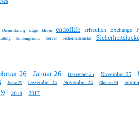
ows
endoflife
Exchange
erfreulich
Edge
Datensicherung
Eleven
Sicherheitslück
hulung
Server
Sicherheitslücke
Schulungsarchiv
ebruar 26
Januar 26
November 25
Dezember 25
5
Dezember 24
November 24
Septe
Oktober 24
Januar 25
19
2017
2018