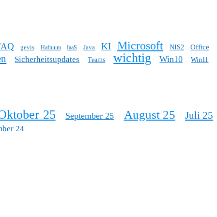
Microsoft
FAQ
KI
Office
gevis
Java
NIS2
Hafnium
IaaS
wichtig
en
Win10
Sicherheitsupdates
Teams
Win11
Oktober 25
August 25
Juli 25
September 25
mber 24