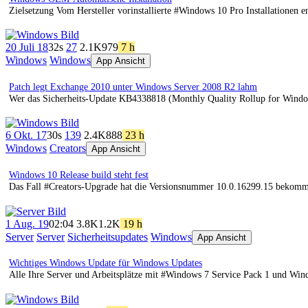
Zielsetzung Vom Hersteller vorinstallierte #Windows 10 Pro Installationen
20 Juli 18
32s
27
2.1K
979
7 h
Windows
Windows
App Ansicht
Patch legt Exchange 2010 unter Windows Server 2008 R2 lahm
Wer das Sicherheits-Update KB4338818 (Monthly Quality Rollup for Wind
6 Okt. 17
30s
139
2.4K
888
23 h
Windows
Creators
App Ansicht
Windows 10 Release build steht fest
Das Fall #Creators-Upgrade hat die Versionsnummer 10.0.16299.15 bekomm
1 Aug. 19
02:04
3.8K
1.2K
19 h
Server
Server
Sicherheitsupdates
Windows
App Ansicht
Wichtiges Windows Update für Windows Updates
Alle Ihre Server und Arbeitsplätze mit #Windows 7 Service Pack 1 und Wi