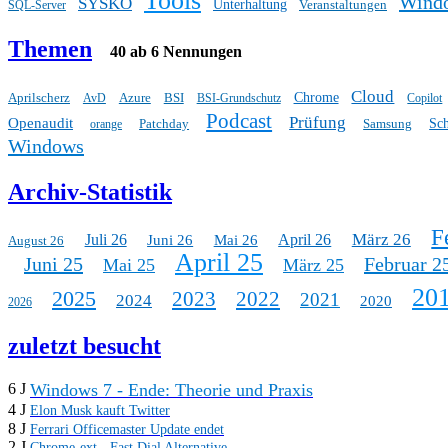
Tools
Wind
SYSKO
Unterhaltung
Veranstaltungen
SQL-Server
Themen
40 ab 6 Nennungen
Cloud
Aprilscherz
Azure
BSI
Chrome
AvD
BSI-Grundschutz
Copilot
Podcast
Prüfung
Openaudit
Patchday
Samsung
Sc
orange
Windows
Archiv-Statistik
F
März 26
Juli 26
April 26
Juni 26
Mai 26
August 26
April 25
Juni 25
Februar 2
Mai 25
März 25
20
2025
2023
2022
2021
2024
2020
2026
zuletzt besucht
Windows 7 - Ende: Theorie und Praxis
6 J
4 J
Elon Musk kauft Twitter
8 J
Ferrari Officemaster Update endet
2 J
Chrome-ext - Fast Dial Alternative