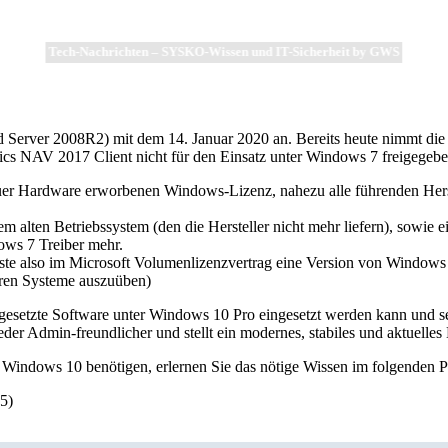
Tech-Nachrichten – SYSKO-Wissen und IT-Sicherheit by GWS
 Server 2008R2) mit dem 14. Januar 2020 an. Bereits heute nimmt die Z
amics NAV 2017 Client nicht für den Einsatz unter Windows 7 freigegebe
uer Hardware erworbenen Windows-Lizenz, nahezu alle führenden Herste
lten Betriebssystem (den die Hersteller nicht mehr liefern), sowie e
ows 7 Treiber mehr.
te also im Microsoft Volumenlizenzvertrag eine Version von Windows 
eren Systeme auszuüben)
 eingesetzte Software unter Windows 10 Pro eingesetzt werden kann un
 Admin-freundlicher und stellt ein modernes, stabiles und aktuelles 
 Windows 10 benötigen, erlernen Sie das nötige Wissen im folgenden 
5)