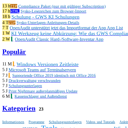
13 h
Compliance Paket (nur mit gültiger Subscription)
ZIP
17 h
HTML
Sysko-Lesezeichen zum Browser-Import
Schulung - GWS KI Schulungen
18 h
4 T
ZIP
Sysko-Unterlagen-Anleitungen-Details
7 T
OpenAudit unterstützt jetzt das Importformat der App App List
KI Werkzeug keine Abkürzung: Wie das GWS Complianc
1 W
2 W
OpenAudit Classic Hard-/Software-Inventar App
Populär
Windows Versionen Zeitleiste
11 M
5 J
Microsoft Teams auf Terminalservern
7 J
Supportende Office 2019 identisch mit Office 2016
5 J
Druckverwaltung verschwunden
7 J
Schulungsunterlagen
5 J
Print Nightmare außerplanmäßiges Update
6 M
Kassenschlager und Außendienst
Kategorien
23
Informationen
Schulungsunterlagen
Programme
Videos und Tutorials
Anlei