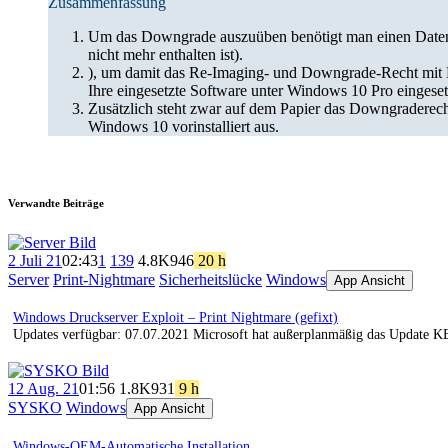
Zusammenfassung
Um das Downgrade auszuüben benötigt man einen Datenträ
nicht mehr enthalten ist).
), um damit das Re-Imaging- und Downgrade-Recht mit Pro
Ihre eingesetzte Software unter Windows 10 Pro einges
Zusätzlich steht zwar auf dem Papier das Downgraderech
Windows 10 vorinstalliert aus.
Verwandte Beiträge
2 Juli 21
02:43
1
139
4.8K
946
20 h
Server
Print-Nightmare
Sicherheitslücke
Windows
App Ansicht
Windows Druckserver Exploit – Print Nightmare (gefixt)
Updates verfügbar: 07.07.2021 Microsoft hat außerplanmäßig das Update KB5
12 Aug. 21
01:56
1.8K
931
9 h
SYSKO
Windows
App Ansicht
Windows-OEM-Automatische Installation