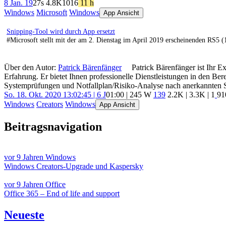
8 Jan. 19
27s
4.8K
1016
11 h
Windows
Microsoft
Windows
App Ansicht
Snipping-Tool wird durch App ersetzt
#Microsoft stellt mit der am 2. Dienstag im April 2019 erscheinenden RS5
Über den Autor:
Patrick Bärenfänger
Patrick Bärenfänger ist Ihr E
Erfahrung. Er bietet Ihnen professionelle Dienstleistungen in den B
Systemprüfungen und Notfallplan/Risiko-Analyse nach anerkannten 
So. 18. Okt. 2020 13:02:45 | 6 J
01:00 | 245 W
139
2.2K
|
3.3K
|
1
91
Windows
Creators
Windows
App Ansicht
Beitragsnavigation
vor 9 Jahren
Windows
Windows Creators-Upgrade und Kaspersky
vor 9 Jahren
Office
Office 365 – End of life and support
Neueste